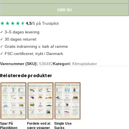
KØB NU
4,5
/5 på Trustpilot
✓ 3–5 dages levering
✓ 30 dages returret
✓ Gratis indramning v. køb af ramme
✓ FSC-certificeret, trykt i Danmark
Varenummer (SKU):
536482
Kategori:
Klimaplakater
Tags:
bæredygtighed
,
grøn livsstil
,
holdbarhed
,
klimaplakat
,
klimaplaka
Relaterede produkter
Spar På
Fordele ved at
Single Use
Plastikken
være veganer
Sucks