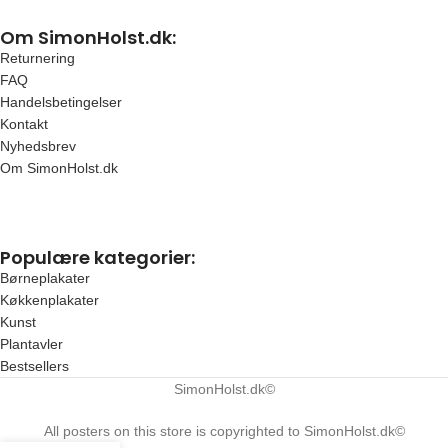
Om SimonHolst.dk:
Returnering
FAQ
Handelsbetingelser
Kontakt
Nyhedsbrev
Om SimonHolst.dk
Populære kategorier:
Børneplakater
Køkkenplakater
Kunst
Plantavler
Bestsellers
SimonHolst.dk©
All posters on this store is copyrighted to SimonHolst.dk©