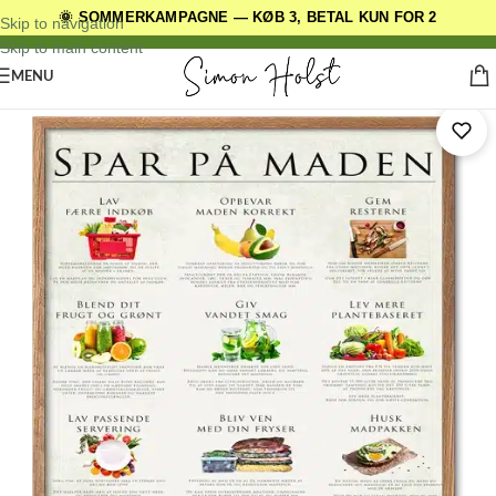
🌞 SOMMERKAMPAGNE — KØB 3, BETAL KUN FOR 2
DANSKE ORIGINALE DESIGNS
Skip to navigation
Skip to main content
MENU
Forside
/
Andre Plakatserier
/
Klimaplakater