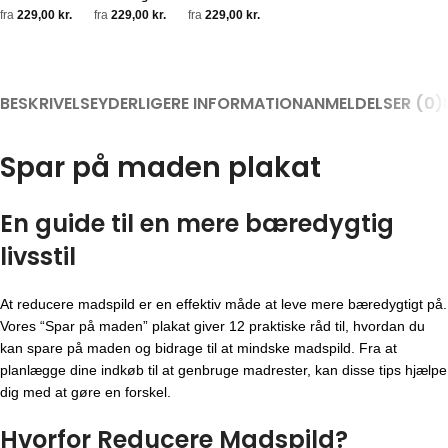
fra
229,00
kr.
fra
229,00
kr.
fra
229,00
kr.
BESKRIVELSE
YDERLIGERE INFORMATION
ANMELDELSER (0)
Spar på maden plakat
En guide til en mere bæredygtig
livsstil
At reducere madspild er en effektiv måde at leve mere bæredygtigt på.
Vores “Spar på maden” plakat giver 12 praktiske råd til, hvordan du
kan spare på maden og bidrage til at mindske madspild. Fra at
planlægge dine indkøb til at genbruge madrester, kan disse tips hjælpe
dig med at gøre en forskel.
Hvorfor Reducere Madspild?