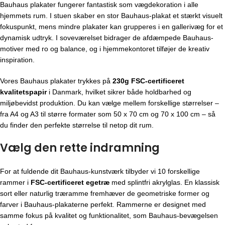
Bauhaus plakater fungerer fantastisk som vægdekoration i alle
hjemmets rum. I stuen skaber en stor Bauhaus-plakat et stærkt visuelt
fokuspunkt, mens mindre plakater kan grupperes i en gallerivæg for et
dynamisk udtryk. I soveværelset bidrager de afdæmpede Bauhaus-
motiver med ro og balance, og i hjemmekontoret tilføjer de kreativ
inspiration.
Vores Bauhaus plakater trykkes på
230g FSC-certificeret
kvalitetspapir
i Danmark, hvilket sikrer både holdbarhed og
miljøbevidst produktion. Du kan vælge mellem forskellige størrelser –
fra A4 og A3 til større formater som 50 x 70 cm og 70 x 100 cm – så
du finder den perfekte størrelse til netop dit rum.
Vælg den rette indramning
For at fuldende dit Bauhaus-kunstværk tilbyder vi 10 forskellige
rammer i
FSC-certificeret egetræ
med splintfri akrylglas. En klassisk
sort eller naturlig træramme fremhæver de geometriske former og
farver i Bauhaus-plakaterne perfekt. Rammerne er designet med
samme fokus på kvalitet og funktionalitet, som Bauhaus-bevægelsen