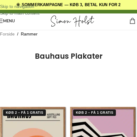
🌞 SOMMERKAMPAGNE — KØB 3, BETAL KUN FOR 2
DANSKE ORIGINALE DESIGNS
Skip to navigation
Skip to main content
MENU
Forside
/
Rammer
Bauhaus Plakater
Giv dine plakater et eksklusivt look med vores kvalitetsrammer, der er
fremstillet af bæredygtigt FSC-certificeret træ eller holdbart aluminium.
Uanset om du ønsker en naturlig træramme eller en elegant
metalramme, har vi den perfekte løsning til dig. Vores rammer er
designet til at beskytte og fremhæve dine plakater, samtidig med at de
passer ind i enhver boligindretning.
KØB 2 – FÅ 1 GRATIS
KØB 2 – FÅ 1 GRATIS