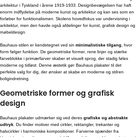
arkitektur i Tyskland i årene 1919-1933. Designbevægelsen har haft
enorm indflydelse på moderne kunst og arkitektur og kan ses som en
forløber for funktionalismen. Skolens hovedfokus var undervisning i
arkitektur, men den havde også afdelinger for kunst, grafisk design og
møbeldesign.
Bauhaus-stilen er kendetegnet ved sin
minimalistiske tilgang
, hvor
form følger funktion. De geometriske former, rene linjer og stærke
farveblokke i primærfarver skaber et visuelt sprog, der stadig føles
moderne og tidløst. Denne æstetik gør Bauhaus plakater til det
perfekte valg for dig, der ønsker at skabe en moderne og stilren
boligindretning.
Geometriske former og grafisk
design
Bauhaus plakater udmærker sig ved deres
grafiske og abstrakte
udtryk
. Du finder motiver med cirkler, rektangler, trekanter og
halvcirkler i harmoniske kompositioner. Farverne spænder fra