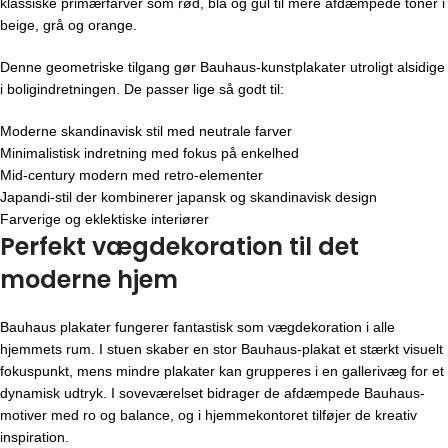
klassiske primærfarver som rød, blå og gul til mere afdæmpede toner i
beige, grå og orange.
Denne geometriske tilgang gør Bauhaus-kunstplakater utroligt alsidige
i boligindretningen. De passer lige så godt til:
Moderne skandinavisk stil med neutrale farver
Minimalistisk indretning med fokus på enkelhed
Mid-century modern med retro-elementer
Japandi-stil der kombinerer japansk og skandinavisk design
Farverige og eklektiske interiører
Perfekt vægdekoration til det
moderne hjem
Bauhaus plakater fungerer fantastisk som vægdekoration i alle
hjemmets rum. I stuen skaber en stor Bauhaus-plakat et stærkt visuelt
fokuspunkt, mens mindre plakater kan grupperes i en gallerivæg for et
dynamisk udtryk. I soveværelset bidrager de afdæmpede Bauhaus-
motiver med ro og balance, og i hjemmekontoret tilføjer de kreativ
inspiration.