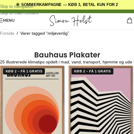
🌞 SOMMERKAMPAGNE — KØB 3, BETAL KUN FOR 2
DANSKE ORIGINALE DESIGNS
Skip to navigation
Skip to main content
MENU
Forside
/
Varer tagged “miljøvenlig”
Bauhaus Plakater
25 illustrerede klimatips opdelt i mad, vand, transport, hjemme og ude.
KØB 2 – FÅ 1 GRATIS
KØB 2 – FÅ 1 GRATIS