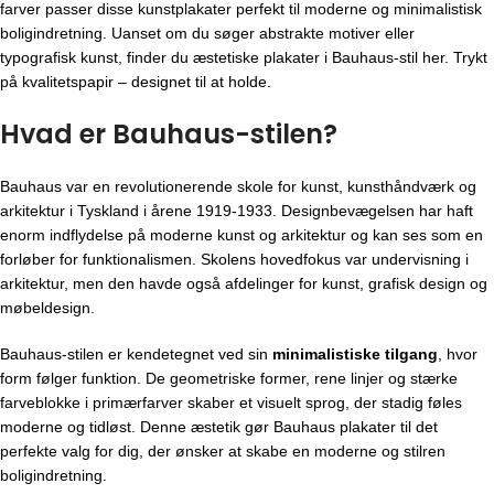
farver passer disse kunstplakater perfekt til moderne og minimalistisk
boligindretning. Uanset om du søger abstrakte motiver eller
typografisk kunst, finder du æstetiske plakater i Bauhaus-stil her. Trykt
på kvalitetspapir – designet til at holde.
Hvad er Bauhaus-stilen?
Bauhaus var en revolutionerende skole for kunst, kunsthåndværk og
arkitektur i Tyskland i årene 1919-1933. Designbevægelsen har haft
enorm indflydelse på moderne kunst og arkitektur og kan ses som en
forløber for funktionalismen. Skolens hovedfokus var undervisning i
arkitektur, men den havde også afdelinger for kunst, grafisk design og
møbeldesign.
Bauhaus-stilen er kendetegnet ved sin
minimalistiske tilgang
, hvor
form følger funktion. De geometriske former, rene linjer og stærke
farveblokke i primærfarver skaber et visuelt sprog, der stadig føles
moderne og tidløst. Denne æstetik gør Bauhaus plakater til det
perfekte valg for dig, der ønsker at skabe en moderne og stilren
boligindretning.