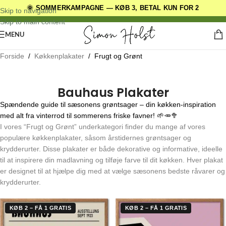
🌞 SOMMERKAMPAGNE — KØB 3, BETAL KUN FOR 2
DANSKE ORIGINALE DESIGNS
Skip to navigation
Skip to main content
MENU
Forside
/
Køkkenplakater
/
Frugt og Grønt
Bauhaus Plakater
Spændende guide til sæsonens grøntsager – din køkken-inspiration
med alt fra vinterrod til sommerens friske favner! 🌱🥕🥦
I vores “Frugt og Grønt” underkategori finder du mange af vores
populære køkkenplakater, såsom årstidernes grøntsager og
krydderurter. Disse plakater er både dekorative og informative, ideelle
til at inspirere din madlavning og tilføje farve til dit køkken. Hver plakat
er designet til at hjælpe dig med at vælge sæsonens bedste råvarer og
krydderurter.
KØB 2 – FÅ 1 GRATIS
KØB 2 – FÅ 1 GRATIS