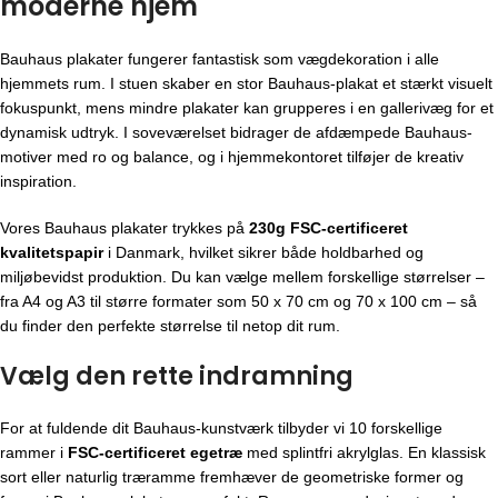
moderne hjem
Bauhaus plakater fungerer fantastisk som vægdekoration i alle
hjemmets rum. I stuen skaber en stor Bauhaus-plakat et stærkt visuelt
fokuspunkt, mens mindre plakater kan grupperes i en gallerivæg for et
dynamisk udtryk. I soveværelset bidrager de afdæmpede Bauhaus-
motiver med ro og balance, og i hjemmekontoret tilføjer de kreativ
inspiration.
Vores Bauhaus plakater trykkes på
230g FSC-certificeret
kvalitetspapir
i Danmark, hvilket sikrer både holdbarhed og
miljøbevidst produktion. Du kan vælge mellem forskellige størrelser –
fra A4 og A3 til større formater som 50 x 70 cm og 70 x 100 cm – så
du finder den perfekte størrelse til netop dit rum.
Vælg den rette indramning
For at fuldende dit Bauhaus-kunstværk tilbyder vi 10 forskellige
rammer i
FSC-certificeret egetræ
med splintfri akrylglas. En klassisk
sort eller naturlig træramme fremhæver de geometriske former og