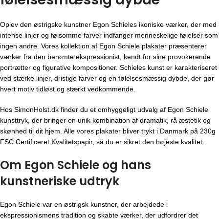
Oplev den østrigske kunstner Egon Schieles ikoniske værker, der med
intense linjer og følsomme farver indfanger menneskelige følelser som
ingen andre. Vores kollektion af Egon Schiele plakater præsenterer
værker fra den berømte ekspressionist, kendt for sine provokerende
portrætter og figurative kompositioner. Schieles kunst er karakteriseret
ved stærke linjer, dristige farver og en følelsesmæssig dybde, der gør
hvert motiv tidløst og stærkt vedkommende.
Hos SimonHolst.dk finder du et omhyggeligt udvalg af Egon Schiele
kunsttryk, der bringer en unik kombination af dramatik, rå æstetik og
skønhed til dit hjem. Alle vores plakater bliver trykt i Danmark på 230g
FSC Certificeret Kvalitetspapir, så du er sikret den højeste kvalitet.
Om Egon Schiele og hans
kunstneriske udtryk
Egon Schiele var en østrigsk kunstner, der arbejdede i
ekspressionismens tradition og skabte værker, der udfordrer det