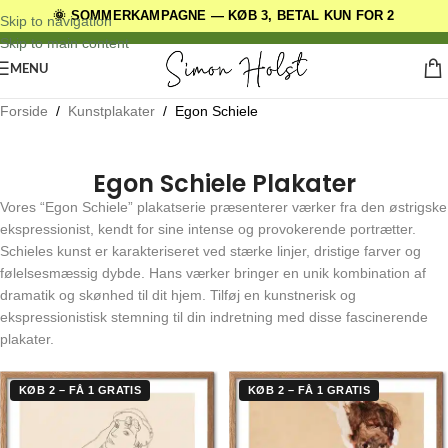
🌞 SOMMERKAMPAGNE — KØB 3, BETAL KUN FOR 2
DANSKE ORIGINALE DESIGNS
Skip to navigation
Skip to main content
MENU
Forside
/
Kunstplakater
/
Egon Schiele
Egon Schiele Plakater
Vores “Egon Schiele” plakatserie præsenterer værker fra den østrigske
ekspressionist, kendt for sine intense og provokerende portrætter.
Schieles kunst er karakteriseret ved stærke linjer, dristige farver og
følelsesmæssig dybde. Hans værker bringer en unik kombination af
dramatik og skønhed til dit hjem. Tilføj en kunstnerisk og
ekspressionistisk stemning til din indretning med disse fascinerende
plakater.
KØB 2 – FÅ 1 GRATIS
KØB 2 – FÅ 1 GRATIS