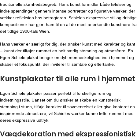
traditionelle skønhedsbegreb. Hans kunst formidler både følelser og
indre spændinger gennem intense portrætter og figurative værker, der
vækker refleksion hos betragteren. Schieles ekspressive stil og dristige
kompositioner har gjort ham til en af de mest anerkendte kunstnere fra
det tidlige 1900-tals Wien.
Hans værker er særligt for dig, der ønsker kunst med karakter og kant
– kunst der tilføjer rummet en helt særlig stemning og atmosfære. En
Egon Schiele plakat bringer en dyb menneskelighed ind i hjemmet og
skaber et fokuspunkt, der inviterer til samtale og eftertanke.
Kunstplakater til alle rum i hjemmet
Egon Schiele plakater passer perfekt til forskellige rum og
indretningsstile. Uanset om du ønsker at skabe en kunstnerisk
stemning i stuen, tilføje karakter til soveværelset eller give kontoret en
inspirerende atmosfære, vil Schieles værker kunne løfte rummet med
deres ekspressive udtryk.
Vægdekoration med ekspressionistisk