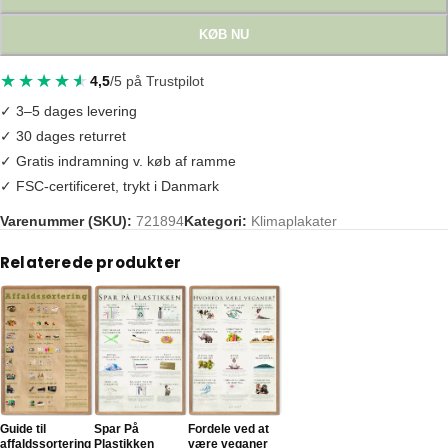
KØB NU
4,5
/5 på Trustpilot
✓ 3–5 dages levering
✓ 30 dages returret
✓ Gratis indramning v. køb af ramme
✓ FSC-certificeret, trykt i Danmark
Varenummer (SKU):
721894
Kategori:
Klimaplakater
Tags:
affaldsreduktion
,
bæredygtig plakat
,
bæredygtighed
,
engangs
,
e
Relaterede produkter
Guide til
Spar På
Fordele ved at
affaldssortering
Plastikken
være veganer