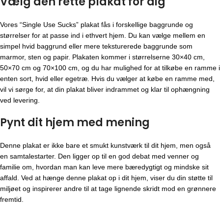
Vælg den rette plakat for dig
Vores “Single Use Sucks” plakat fås i forskellige baggrunde og
størrelser for at passe ind i ethvert hjem. Du kan vælge mellem en
simpel hvid baggrund eller mere teksturerede baggrunde som
marmor, sten og papir. Plakaten kommer i størrelserne 30×40 cm,
50×70 cm og 70×100 cm, og du har mulighed for at tilkøbe en ramme i
enten sort, hvid eller egetræ. Hvis du vælger at købe en ramme med,
vil vi sørge for, at din plakat bliver indrammet og klar til ophængning
ved levering.
Pynt dit hjem med mening
Denne plakat er ikke bare et smukt kunstværk til dit hjem, men også
en samtalestarter. Den ligger op til en god debat med venner og
familie om, hvordan man kan leve mere bæredygtigt og mindske sit
affald. Ved at hænge denne plakat op i dit hjem, viser du din støtte til
miljøet og inspirerer andre til at tage lignende skridt mod en grønnere
fremtid.