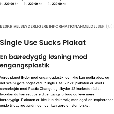
fra
229,00
kr.
fra
229,00
kr.
fra
229,00
kr.
BESKRIVELSE
YDERLIGERE INFORMATION
ANMELDELSER (0)
Single Use Sucks Plakat
En bæredygtig løsning mod
engangsplastik
Vores planet flyder med engangsplastik, der ikke kan nedbrydes, og
det skal vi gøre noget ved. “Single Use Sucks” plakaten er lavet i
samarbejde med Plastic Change og tilbyder 12 konkrete råd til,
hvordan du kan reducere dit engangsforbrug og leve mere
bæredygtigt. Plakaten er ikke kun dekorativ, men også en inspirerende
guide til daglige ændringer, der kan gøre en stor forskel.