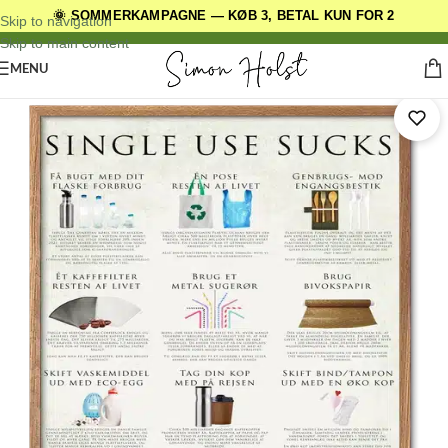
🌞 SOMMERKAMPAGNE — KØB 3, BETAL KUN FOR 2
DANSKE ORIGINALE DESIGNS
Skip to navigation
Skip to main content
MENU
Forside
/
Andre Plakatserier
/
Klimaplakater