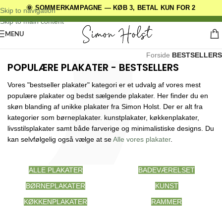
🌞 SOMMERKAMPAGNE — KØB 3, BETAL KUN FOR 2
DANSKE ORIGINALE DESIGNS
Skip to navigation
Skip to main content
MENU
Forside
/
BESTSELLERS
POPULÆRE PLAKATER - BESTSELLERS
Vores "bestseller plakater" kategori er et udvalg af vores mest
populære plakater og bedst sælgende plakater. Her finder du en
skøn blanding af unikke plakater fra Simon Holst. Der er alt fra
kategorier som børneplakater. kunstplakater, køkkenplakater,
livsstilsplakater samt både farverige og minimalistiske designs. Du
kan selvfølgelig også vælge at se
Alle vores plakater
.
ALLE PLAKATER
BADEVÆRELSET
BØRNEPLAKATER
KUNST
KØKKENPLAKATER
RAMMER