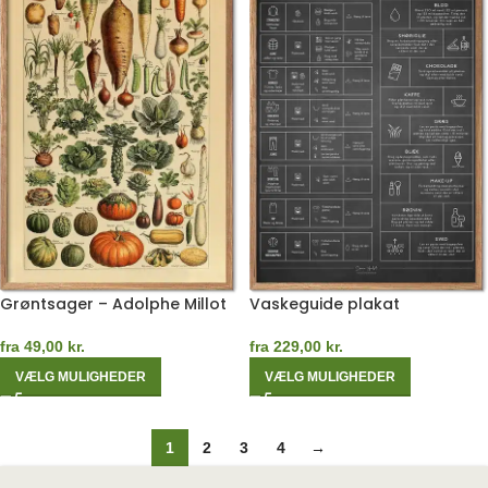
Grøntsager – Adolphe Millot
Vaskeguide plakat
fra
49,00
kr.
fra
229,00
kr.
VÆLG MULIGHEDER
VÆLG MULIGHEDER
1
2
3
4
→