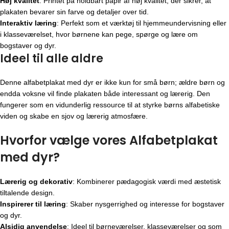
Høj kvalitet
: Printet på holdbart papir af høj kvalitet, der sikrer, at
plakaten bevarer sin farve og detaljer over tid.
Interaktiv læring
: Perfekt som et værktøj til hjemmeundervisning eller
i klasseværelset, hvor børnene kan pege, spørge og lære om
bogstaver og dyr.
Ideel til alle aldre
Denne alfabetplakat med dyr er ikke kun for små børn; ældre børn og
endda voksne vil finde plakaten både interessant og lærerig. Den
fungerer som en vidunderlig ressource til at styrke børns alfabetiske
viden og skabe en sjov og lærerig atmosfære.
Hvorfor vælge vores Alfabetplakat
med dyr?
Lærerig og dekorativ
: Kombinerer pædagogisk værdi med æstetisk
tiltalende design.
Inspirerer til læring
: Skaber nysgerrighed og interesse for bogstaver
og dyr.
Alsidig anvendelse
: Ideel til børneværelser, klasseværelser og som