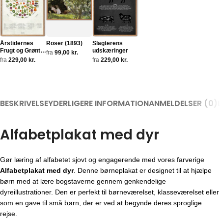
Årstidernes
Roser (1893)
Slagterens
Frugt og Grønt
udskæringer
fra
99,00
kr.
Plakat
fra
229,00
kr.
fra
229,00
kr.
BESKRIVELSE
YDERLIGERE INFORMATION
ANMELDELSER (0)
Alfabetplakat med dyr
Gør læring af alfabetet sjovt og engagerende med vores farverige
Alfabetplakat med dyr
. Denne børneplakat er designet til at hjælpe
børn med at lære bogstaverne gennem genkendelige
dyreillustrationer. Den er perfekt til børneværelset, klasseværelset eller
som en gave til små børn, der er ved at begynde deres sproglige
rejse.