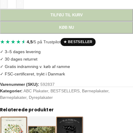
-
+
TILFØJ TIL KURV
KØB NU
4,5
/5 på Trustpilot
★ BESTSELLER
✓ 3–5 dages levering
✓ 30 dages returret
✓ Gratis indramning v. køb af ramme
✓ FSC-certificeret, trykt i Danmark
Varenummer (SKU):
592837
Kategorier:
ABC Plakater
,
BESTSELLERS
,
Børneplakater
,
Tags:
abc
,
abc plakat
,
abc plakat dyr
,
abcplakat
,
alfabet
,
alfabetplakat
,
Børneplakater
,
Dyreplakater
Relaterede produkter