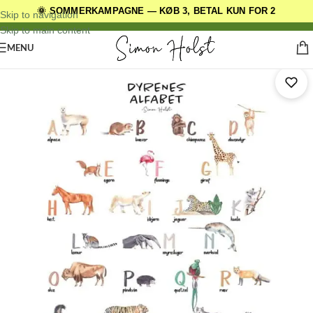
🌞 SOMMERKAMPAGNE — KØB 3, BETAL KUN FOR 2
DANSKE ORIGINALE DESIGNS
Skip to navigation
Skip to main content
MENU
Forside
/
Børneplakater
/
ABC Plakater