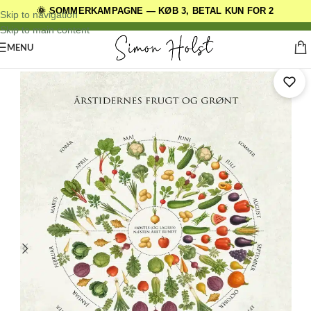
🌞 SOMMERKAMPAGNE — KØB 3, BETAL KUN FOR 2
DANSKE ORIGINALE DESIGNS
Skip to navigation
Skip to main content
MENU
Forside
/
BESTSELLERS
/
Køkkenplakater