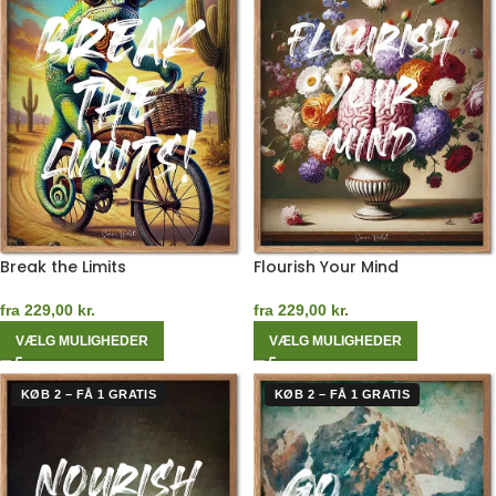
Break the Limits
Flourish Your Mind
fra
229,00
kr.
fra
229,00
kr.
VÆLG MULIGHEDER
VÆLG MULIGHEDER
KØB 2 – FÅ 1 GRATIS
KØB 2 – FÅ 1 GRATIS