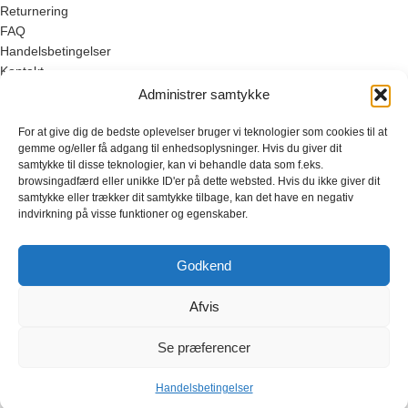
Returnering
FAQ
Handelsbetingelser
Kontakt
Nyhedsbrev
Administrer samtykke
Om SimonHolst.dk
For at give dig de bedste oplevelser bruger vi teknologier som cookies til at
gemme og/eller få adgang til enhedsoplysninger. Hvis du giver dit
samtykke til disse teknologier, kan vi behandle data som f.eks.
browsingadfærd eller unikke ID'er på dette websted. Hvis du ikke giver dit
Populære kategorier:
samtykke eller trækker dit samtykke tilbage, kan det have en negativ
Børneplakater
indvirkning på visse funktioner og egenskaber.
Køkkenplakater
Kunst
Godkend
Plantavler
Bestsellers
Afvis
SimonHolst.dk©
Se præferencer
All posters on this store is copyrighted to SimonHolst.dk©
Handelsbetingelser
Shop
Ønskeliste
Kurv
Min Konto