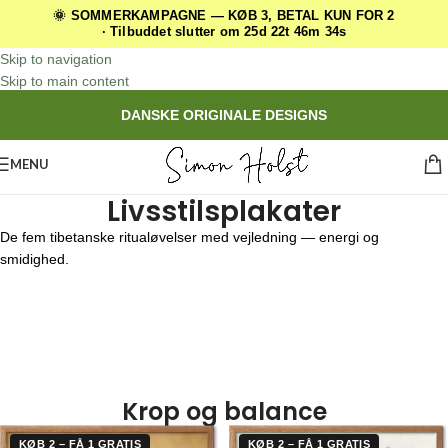
🌞 SOMMERKAMPAGNE — KØB 3, BETAL KUN FOR 2
· Tilbuddet slutter om 25d 22t 46m 33s
Skip to navigation
Skip to main content
DANSKE ORIGINALE DESIGNS
MENU
Livsstilsplakater
De fem tibetanske ritualøvelser med vejledning — energi og
smidighed.
I vores kategori “Livsstilsplakater” finder du et bredt udvalg af plakater,
der motiverer, inspirerer og bringer positiv energi ind i din hverdag. Fra
yogaøvelser og positive affirmationer til rygestop-guides og
motivationsplakater – vi har samlet alt, hvad du behøver for at skabe
en mere balanceret og sund livsstil.
Krop og balance
KØB 2 – FÅ 1 GRATIS
KØB 2 – FÅ 1 GRATIS