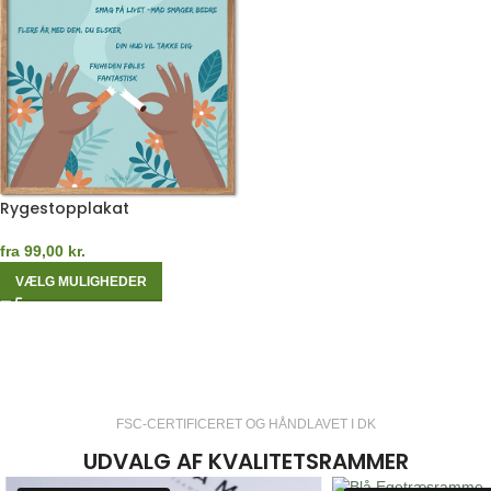
Rygestopplakat
fra
99,00
kr.
VÆLG MULIGHEDER
FSC-CERTIFICERET OG HÅNDLAVET I DK
UDVALG AF KVALITETSRAMMER