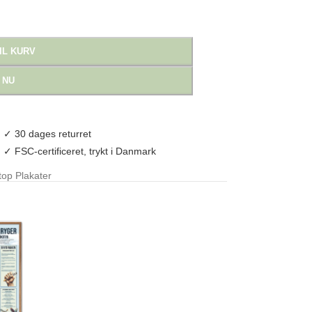
IL KURV
 NU
✓ 30 dages returret
✓ FSC-certificeret, trykt i Danmark
op Plakater
,
motivationsplakat
,
motiverende plakat
,
quit smoking
,
quit smoking pla