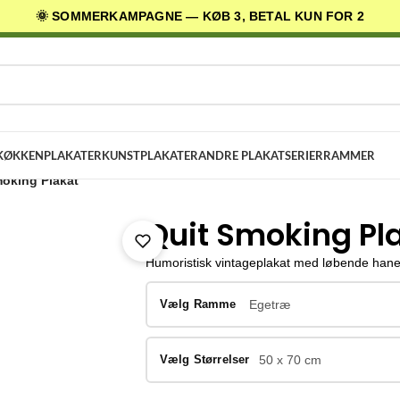
🌞 SOMMERKAMPAGNE — KØB 3, BETAL KUN FOR 2
AGES LEVERING
✓ 30 DAGES RETURRET
★ 4,5/5 PÅ TRUSTPILOT
KØKKENPLAKATER
KUNSTPLAKATER
ANDRE PLAKATSERIER
RAMMER
moking Plakat
Quit Smoking Pl
Humoristisk vintageplakat med løbende hane o
Vælg Ramme
Egetræ
Vælg Størrelser
50 x 70 cm