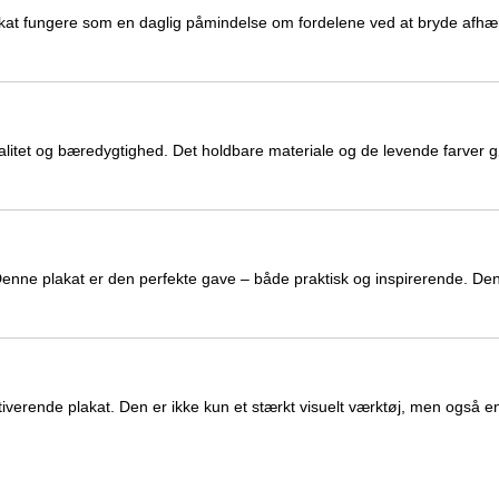
akat fungere som en daglig påmindelse om fordelene ved at bryde afhæn
 kvalitet og bæredygtighed. Det holdbare materiale og de levende farver 
 Denne plakat er den perfekte gave – både praktisk og inspirerende. D
motiverende plakat. Den er ikke kun et stærkt visuelt værktøj, men også 