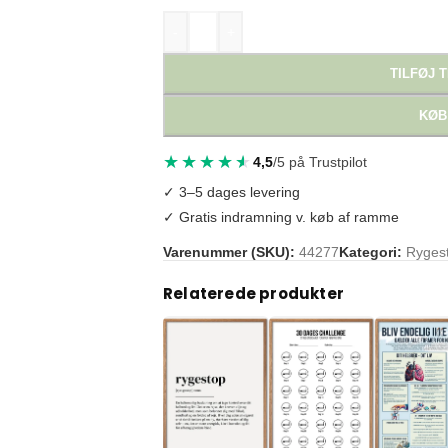
-
+
TILFØJ T
KØB
4,5
/5 på Trustpilot
✓ 3–5 dages levering
✓ Gratis indramning v. køb af ramme
Varenummer (SKU):
44277
Kategori:
Rygest
Tags:
hane
,
humoristisk plakat
,
humorplakat
Relaterede produkter