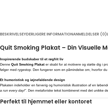
BESKRIVELSE
YDERLIGERE INFORMATION
ANMELDELSER (0)
Quit Smoking Plakat – Din Visuelle M
Inspirerende budskaber til et røgfrit liv
Denne
Quit Smoking Plakat
er skabt for at motivere og støtte dig i 
følger med rygestop. Den fungerer som en påmindelse om, hvorfor du tag
Et humoristisk og iøjnefaldende design
Plakaten indeholder en farverig og humoristisk illustration af en løb
a run every day!”
. Den metaforiske tekst kombineret med det unikke de
Perfekt til hjemmet eller kontoret