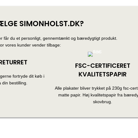
ÆLGE SIMONHOLST.DK?
r får du et personligt, gennemtænkt og bæredygtigt produkt.
for vores kunder vender tilbage:
RETURRET
FSC-CERTIFICERET
KVALITETSPAPIR
erne fortryde dit køb i
 din bestilling.
Alle plakater bliver trykket på 230g fsc-certi
matte papir. Høj kvalitetspapir fra bæredy
skovbrug.