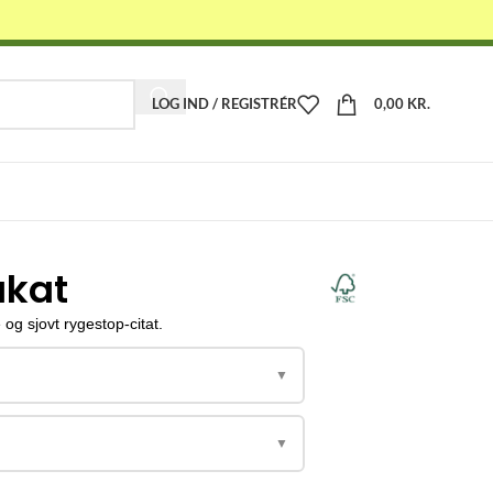
LOG IND / REGISTRÉR
0,00
KR.
-
akat
g sjovt rygestop-citat.
▼
▼