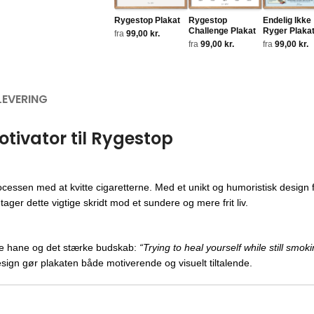
Rygestop Plakat
Rygestop
Endelig Ikke
Challenge Plakat
Ryger Plaka
fra
99,00
kr.
fra
99,00
kr.
fra
99,00
kr.
LEVERING
otivator til Rygestop
processen med at kvitte cigaretterne. Med et unikt og humoristisk desig
er dette vigtige skridt mod et sundere og mere frit liv.
ende hane og det stærke budskab:
“Trying to heal yourself while still smoki
sign gør plakaten både motiverende og visuelt tiltalende.