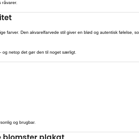
s råvarer.
itet
lige farver. Den akvarelfarvede stil giver en blød og autentisk følelse, 
 og netop det gør den til noget særligt.
sonlig og brugbar.
e blomster plakat