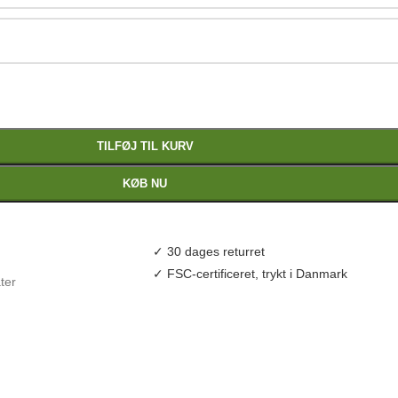
TILFØJ TIL KURV
KØB NU
✓ 30 dages returret
✓ FSC-certificeret, trykt i Danmark
ter
sk plakat
,
gaveidé plakat
,
køkken dekoration
,
køkken plakat
,
lærerig pl