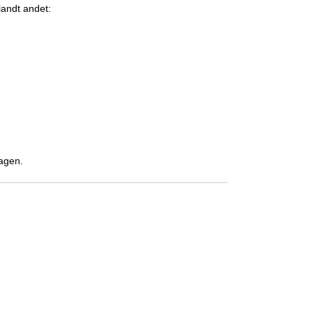
landt andet:
dagen.