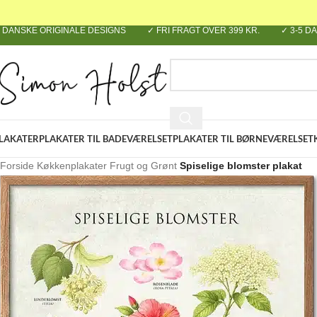
Skip to navigation
Skip to main content
 DANSKE ORIGINALE DESIGNS
✓ FRI FRAGT OVER 399 KR.
✓ 3-5 D
VÆLG KATEGORI
LAKATER
PLAKATER TIL BADEVÆRELSET
PLAKATER TIL BØRNEVÆRELSET
Forside
/
Køkkenplakater
/
Frugt og Grønt
/
Spiselige blomster plakat