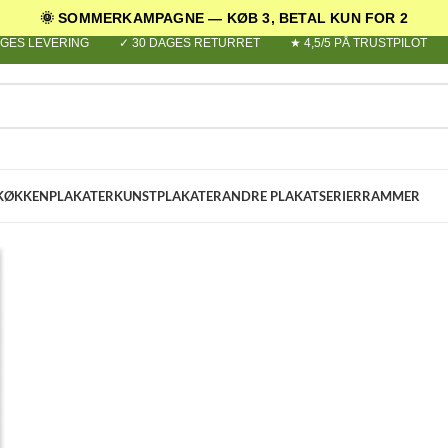
🌞 SOMMERKAMPAGNE — KØB 3, BETAL KUN FOR 2
AGES LEVERING
✓ 30 DAGES RETURRET
★ 4,5/5 PÅ TRUSTPILOT
KØKKENPLAKATER
KUNSTPLAKATER
ANDRE PLAKATSERIER
RAMMER