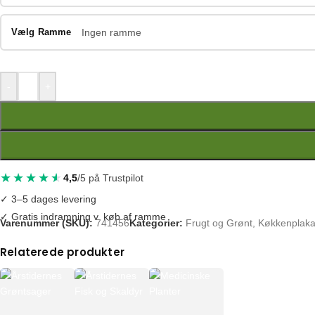
Vælg Ramme
Ingen ramme
-
+
4,5
/5 på Trustpilot
✓ 3–5 dages levering
✓ Gratis indramning v. køb af ramme
Varenummer (SKU):
741456
Kategorier:
Frugt og Grønt
,
Køkkenplaka
Tags:
blomster illustration
,
blomster plakat
,
botanisk illustration
,
botani
Relaterede produkter