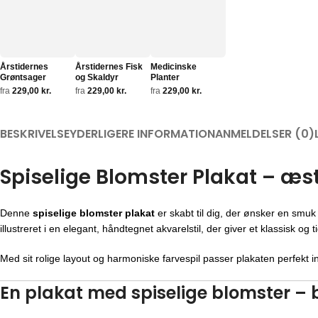
Årstidernes
Årstidernes Fisk
Medicinske
Grøntsager
og Skaldyr
Planter
fra
229,00
kr.
fra
229,00
kr.
fra
229,00
kr.
BESKRIVELSE
YDERLIGERE INFORMATION
ANMELDELSER (0)
Spiselige Blomster Plakat – æst
Denne
spiselige blomster plakat
er skabt til dig, der ønsker en smuk
illustreret i en elegant, håndtegnet akvarelstil, der giver et klassisk og t
Med sit rolige layout og harmoniske farvespil passer plakaten perfekt 
En plakat med spiselige blomster – 