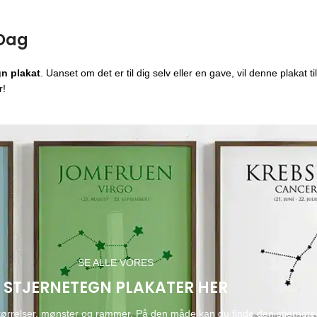
 Dag
n plakat
. Uanset om det er til dig selv eller en gave, vil denne plakat t
r!
SE ALLE VORES
STJERNETEGN PLAKATER HER
, størrelser, mønster og rammer. På den måde kan du finde den stjernete