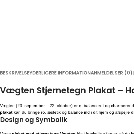
BESKRIVELSE
YDERLIGERE INFORMATION
ANMELDELSER (0)
Vægten Stjernetegn Plakat – 
Vægten (23. september – 22. oktober) er et balanceret og charmerende 
plakat
kan du bringe ro, æstetik og balance ind i dit hjem og afspejle d
Design og Symbolik
Vores
plakat med stjernetegn Vægten
fås i forskellige farver, så du