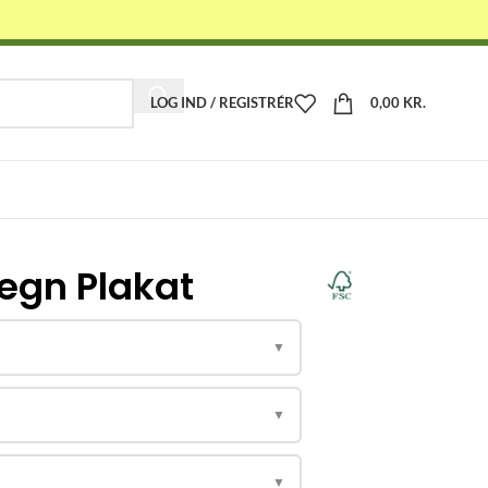
LOG IND / REGISTRÉR
0,00
KR.
-
egn Plakat
▼
▼
▼