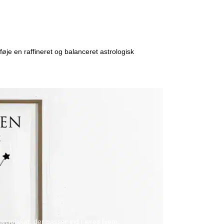
ilføje en raffineret og balanceret astrologisk
gnsplakat, der passer ind i jeres hjem.