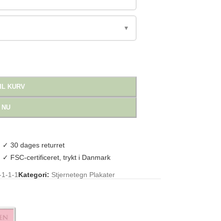
▼
IL KURV
 NU
✓ 30 dages returret
✓ FSC-certificeret, trykt i Danmark
-1-1-1
Kategori:
Stjernetegn Plakater
at Med Stjernetegn
,
Stjernetegn Plakat
,
Vægten Plakat