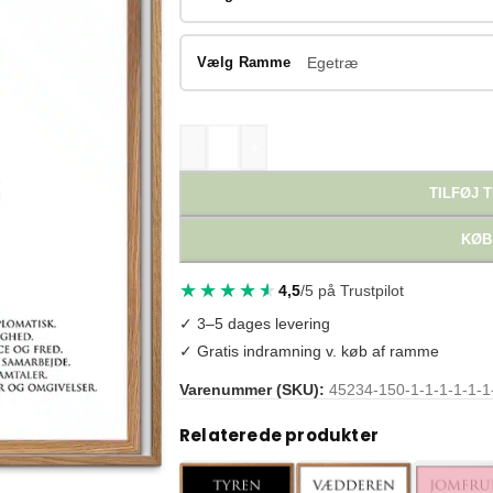
Vælg Ramme
Egetræ
-
+
TILFØJ T
KØB
4,5
/5 på Trustpilot
✓ 3–5 dages levering
✓ Gratis indramning v. køb af ramme
Varenummer (SKU):
45234-150-1-1-1-1-1-1
Tags:
Astrologi Kunst
,
Horoskop Plakat
,
Plak
Relaterede produkter