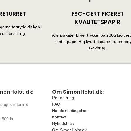
RETURRET
FSC-CERTIFICERET
KVALITETSPAPIR
erne fortryde dit køb i
 din bestilling.
Alle plakater bliver trykket på 230g fsc-certi
matte papir. Høj kvalitetspapir fra bæredy
skovbrug.
monHolst.dk:
Om SimonHolst.dk:
Returnering
FAQ
 dages returrret
Handelsbetingelser
Kontakt
 500 kr.
Nyhedsbrev
Om SimonHolst.dk