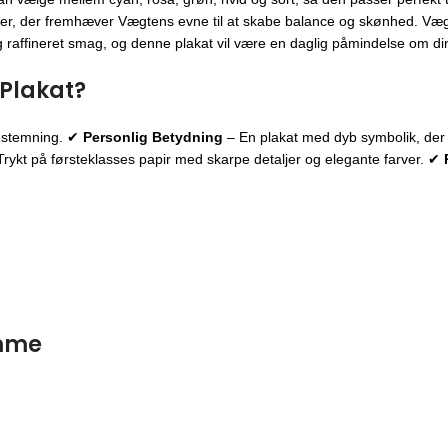
ter, der fremhæver Vægtens evne til at skabe balance og skønhed. Væg
g raffineret smag, og denne plakat vil være en daglig påmindelse om din
Plakat?
k stemning. ✔
Personlig Betydning
– En plakat med dyb symbolik, der
rykt på førsteklasses papir med skarpe detaljer og elegante farver. ✔
amme