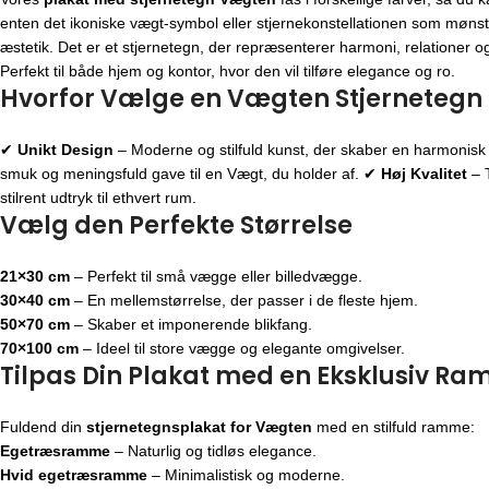
enten det ikoniske vægt-symbol eller stjernekonstellationen som møns
æstetik. Det er et stjernetegn, der repræsenterer harmoni, relationer o
Perfekt til både hjem og kontor, hvor den vil tilføre elegance og ro.
Hvorfor Vælge en Vægten Stjernetegn 
✔
Unikt Design
– Moderne og stilfuld kunst, der skaber en harmonis
smuk og meningsfuld gave til en Vægt, du holder af. ✔
Høj Kvalitet
– T
stilrent udtryk til ethvert rum.
Vælg den Perfekte Størrelse
21×30 cm
– Perfekt til små vægge eller billedvægge.
30×40 cm
– En mellemstørrelse, der passer i de fleste hjem.
50×70 cm
– Skaber et imponerende blikfang.
70×100 cm
– Ideel til store vægge og elegante omgivelser.
Tilpas Din Plakat med en Eksklusiv R
Fuldend din
stjernetegnsplakat for Vægten
med en stilfuld ramme:
Egetræsramme
– Naturlig og tidløs elegance.
Hvid egetræsramme
– Minimalistisk og moderne.