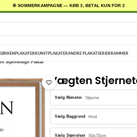
🌞 SOMMERKAMPAGNE — KØB 3, BETAL KUN FOR 2
AGES LEVERING
✓ 30 DAGES RETURRET
★ 4,5/5 PÅ TRUSTPILOT
KØKKENPLAKATER
KUNSTPLAKATER
ANDRE PLAKATSERIER
RAMMER
n Stjernetegn Plakat
Vægten Stjernet
Vælg Mønster
Stjerne
Vælg Baggrund
Hvid
Vælg Størrelser
50x70cm