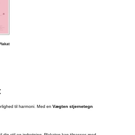
Plakat
t
rlighed til harmoni. Med en
Vægten stjernetegn
il din stil og indretning. Plakaten kan tilpasses med