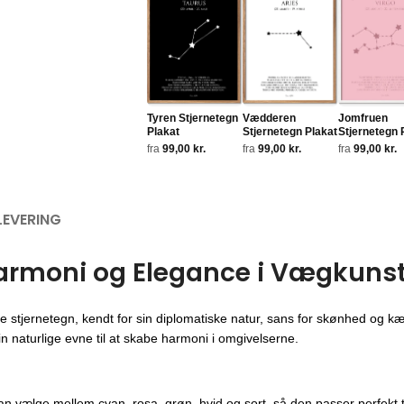
Tyren Stjernetegn
Vædderen
Jomfruen
Plakat
Stjernetegn Plakat
Stjernetegn 
fra
99,00
kr.
fra
99,00
kr.
fra
99,00
kr.
LEVERING
Harmoni og Elegance i Vægkuns
stjernetegn, kendt for sin diplomatiske natur, sans for skønhed og kæ
in naturlige evne til at skabe harmoni i omgivelserne.
 kan vælge mellem cyan, rosa, grøn, hvid og sort, så den passer perfekt t