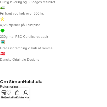
Hurtig levering og 30 dages returrret
Fri fragt ved køb over 500 kr.
4,5/5 stjerner på Trustpilot
230g mat FSC-Certificeret papir
Gratis indramning v. køb af ramme
Danske Originale Designs
Om SimonHolst.dk:
Returnering
FAQ
Handelsbetingelser
Shop
Ønskeliste
Kurv
Min Konto
Kontakt