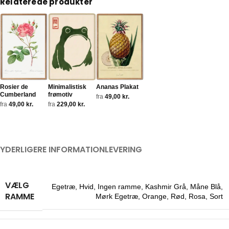
Relaterede produkter
Rosier de
Minimalistisk
Ananas Plakat
Cumberland
frømotiv
fra
49,00
kr.
fra
49,00
kr.
fra
229,00
kr.
YDERLIGERE INFORMATION
LEVERING
VÆLG
Egetræ
,
Hvid
,
Ingen ramme
,
Kashmir Grå
,
Måne Blå
,
RAMME
Mørk Egetræ
,
Orange
,
Rød
,
Rosa
,
Sort