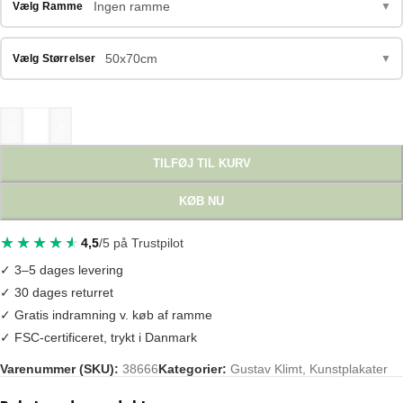
Ingen ramme
Vælg Ramme
▼
50x70cm
Vælg Størrelser
▼
-
+
TILFØJ TIL KURV
KØB NU
4,5
/5 på Trustpilot
✓ 3–5 dages levering
✓ 30 dages returret
✓ Gratis indramning v. køb af ramme
✓ FSC-certificeret, trykt i Danmark
Varenummer (SKU):
38666
Kategorier:
Gustav Klimt
,
Kunstplakater
Tags:
gustav
,
gustav klimt
,
klimt