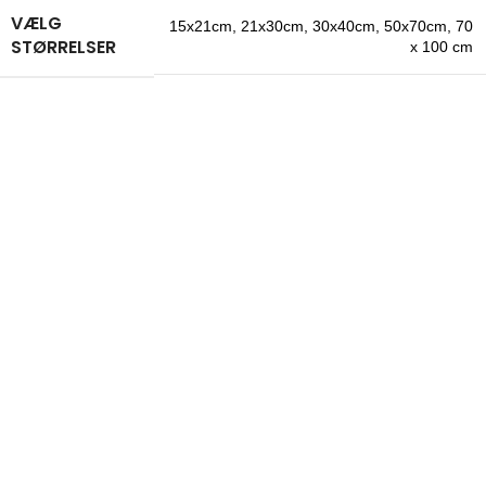
VÆLG
15x21cm
,
21x30cm
,
30x40cm
,
50x70cm
,
70
STØRRELSER
x 100 cm