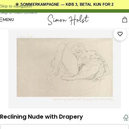
🌞 SOMMERKAMPAGNE — KØB 3, BETAL KUN FOR 2
DANSKE ORIGINALE DESIGNS
Skip to navigation
Skip to main content
MENU
Forside
/
Kunstplakater
/
Gustav Klimt
Reclining Nude with Drapery