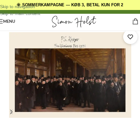
🌞 SOMMERKAMPAGNE — KØB 3, BETAL KUN FOR 2
DANSKE ORIGINALE DESIGNS
Skip to navigation
Skip to main content
MENU
Forside
/
Kunstplakater
/
PS Krøyer