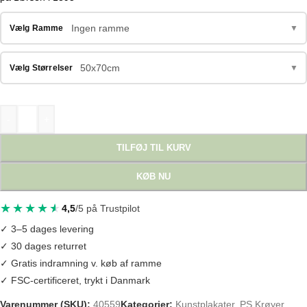
Ingen ramme
Vælg Ramme
▼
50x70cm
Vælg Størrelser
▼
-
+
TILFØJ TIL KURV
KØB NU
4,5
/5 på Trustpilot
✓ 3–5 dages levering
✓ 30 dages returret
✓ Gratis indramning v. køb af ramme
✓ FSC-certificeret, trykt i Danmark
Varenummer (SKU):
40559
Kategorier:
Kunstplakater
,
PS Krøyer