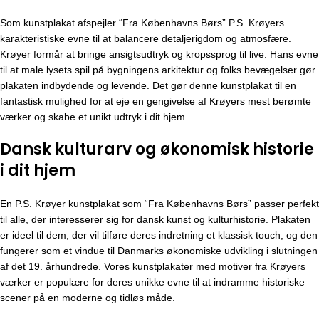
Som kunstplakat afspejler “Fra Københavns Børs”
P.S. Krøyers
karakteristiske evne til at balancere detaljerigdom og atmosfære.
Krøyer formår at bringe ansigtsudtryk og kropssprog til live. Hans evne
til at male lysets spil på bygningens arkitektur og folks bevægelser gør
plakaten indbydende og levende. Det gør denne kunstplakat til en
fantastisk mulighed for at eje en gengivelse af Krøyers mest berømte
værker og skabe et unikt udtryk i dit hjem.
Dansk kulturarv og økonomisk historie
i dit hjem
En P.S. Krøyer kunstplakat som “Fra Københavns Børs” passer perfekt
til alle, der interesserer sig for dansk kunst og kulturhistorie. Plakaten
er ideel til dem, der vil tilføre deres indretning et klassisk touch, og den
fungerer som et vindue til Danmarks økonomiske udvikling i slutningen
af det 19. århundrede. Vores kunstplakater med motiver fra Krøyers
værker er populære for deres unikke evne til at indramme historiske
scener på en moderne og tidløs måde.