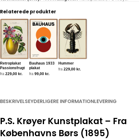
Tags:
1895
,
dansk kunst
,
Fra Københavns Børs (1895)
,
gruppeportræ
Relaterede produkter
Retroplakat
Bauhaus 1933
Hummer
Passionsfrugt
plakat
fra
229,00
kr.
fra
229,00
kr.
fra
99,00
kr.
BESKRIVELSE
YDERLIGERE INFORMATION
LEVERING
P.S. Krøyer Kunstplakat – Fra
Københavns Børs (1895)