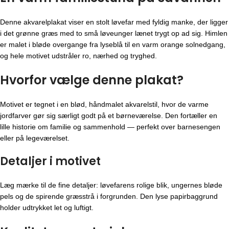
Denne akvarelplakat viser en stolt løvefar med fyldig manke, der ligger
i det grønne græs med to små løveunger lænet trygt op ad sig. Himlen
er malet i bløde overgange fra lyseblå til en varm orange solnedgang,
og hele motivet udstråler ro, nærhed og tryghed.
Hvorfor vælge denne plakat?
Motivet er tegnet i en blød, håndmalet akvarelstil, hvor de varme
jordfarver gør sig særligt godt på et børneværelse. Den fortæller en
lille historie om familie og sammenhold — perfekt over barnesengen
eller på legeværelset.
Detaljer i motivet
Læg mærke til de fine detaljer: løvefarens rolige blik, ungernes bløde
pels og de spirende græsstrå i forgrunden. Den lyse papirbaggrund
holder udtrykket let og luftigt.