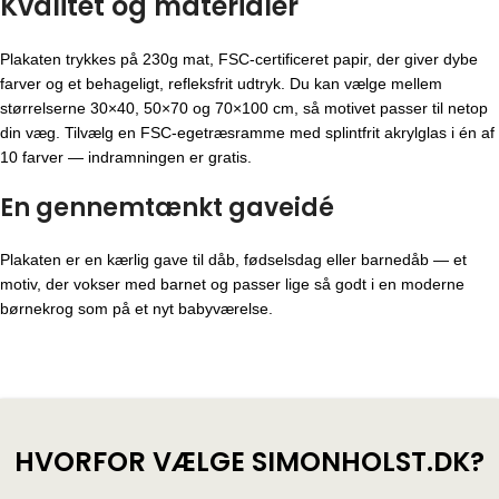
Kvalitet og materialer
Plakaten trykkes på 230g mat, FSC-certificeret papir, der giver dybe
farver og et behageligt, refleksfrit udtryk. Du kan vælge mellem
størrelserne 30×40, 50×70 og 70×100 cm, så motivet passer til netop
din væg. Tilvælg en FSC-egetræsramme med splintfrit akrylglas i én af
10 farver — indramningen er gratis.
En gennemtænkt gaveidé
Plakaten er en kærlig gave til dåb, fødselsdag eller barnedåb — et
motiv, der vokser med barnet og passer lige så godt i en moderne
børnekrog som på et nyt babyværelse.
HVORFOR VÆLGE SIMONHOLST.DK?