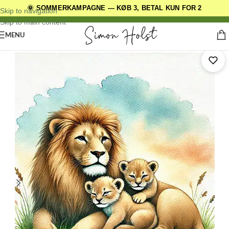
🌞 SOMMERKAMPAGNE — KØB 3, BETAL KUN FOR 2
DANSKE ORIGINALE DESIGNS
Skip to navigation
Skip to main content
MENU
Forside
/
Børneplakater
/
Dyreplakater
/
Løve Plakater