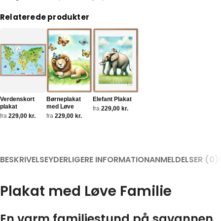
Relaterede produkter
Verdenskort
Børneplakat
Elefant Plakat
plakat
med Løve
fra
229,00
kr.
fra
229,00
kr.
fra
229,00
kr.
BESKRIVELSE
YDERLIGERE INFORMATION
ANMELDELSER (0)
Plakat med Løve Familie
En varm familiestund på savannen