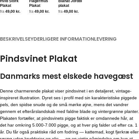
Hvid Stork
Flagermus
Blåhat Jordbi
Plakat
Plakat
plakat
fra
49,00
kr.
fra
49,00
kr.
fra
49,00
kr.
BESKRIVELSE
YDERLIGERE INFORMATION
LEVERING
Pindsvinet Plakat
Danmarks mest elskede havegæst
Denne charmerende plakat viser pindsvinet i en detaljeret, vintage-
inspireret illustration. Dyret ses i profil med sin karakteristiske piggede
pels, den spidse snude og de små mørke øjne, mens det vandrer
gennem et efterårslandskab med faldne blade og vintergrønne planter.
Plakaten fortæller, at pindsvinets pigge faktisk er omdannede hår, at
det har omkring 5.000-7.000 pigge, og at hver pig falder ud efter ca. 1
år. Du får også praktiske råd om fodring — kattemad, kogt fjerkræ eller
røræg uden krydderier og olie — og en vigtig påmindelse om kun at