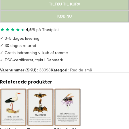
TILFØJ TIL KURV
KØB NU
4,5
/5 på Trustpilot
✓ 3–5 dages levering
✓ 30 dages returret
✓ Gratis indramning v. køb af ramme
✓ FSC-certificeret, trykt i Danmark
Varenummer (SKU):
38098
Kategori:
Red de små
Tags:
dansk natur
,
havdyr
,
haveliv
,
naturplakat
,
pattedyr
,
pindsvin
,
true
Relaterede produkter