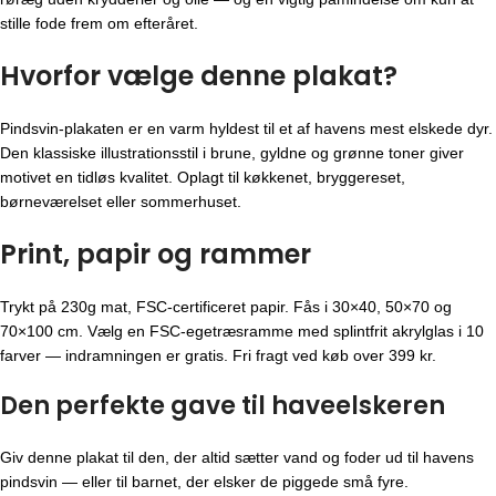
stille fode frem om efteråret.
Hvorfor vælge denne plakat?
Pindsvin-plakaten er en varm hyldest til et af havens mest elskede dyr.
Den klassiske illustrationsstil i brune, gyldne og grønne toner giver
motivet en tidløs kvalitet. Oplagt til køkkenet, bryggereset,
børneværelset eller sommerhuset.
Print, papir og rammer
Trykt på 230g mat, FSC-certificeret papir. Fås i 30×40, 50×70 og
70×100 cm. Vælg en FSC-egetræsramme med splintfrit akrylglas i 10
farver — indramningen er gratis. Fri fragt ved køb over 399 kr.
Den perfekte gave til haveelskeren
Giv denne plakat til den, der altid sætter vand og foder ud til havens
pindsvin — eller til barnet, der elsker de piggede små fyre.