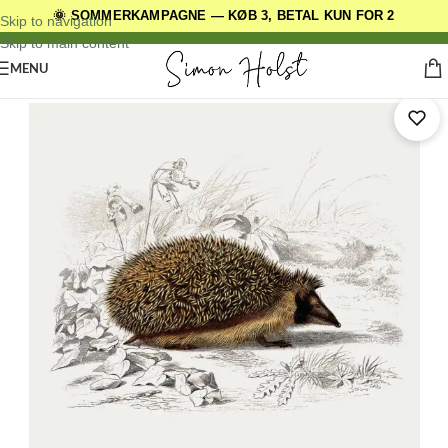
🌞 SOMMERKAMPAGNE — KØB 3, BETAL KUN FOR 2
DANSKE ORIGINALE DESIGNS
Skip to navigation
Skip to main content
MENU
Forside
/
Andre Plakatserier
/
Red de små