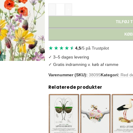
-
+
TILFØJ T
KØB
4,5
/5 på Trustpilot
✓ 3–5 dages levering
✓ Gratis indramning v. køb af ramme
Varenummer (SKU):
38095
Kategori:
Red d
Tags:
biodiversitet
,
haveplakat
,
insekter
,
milj
Relaterede produkter