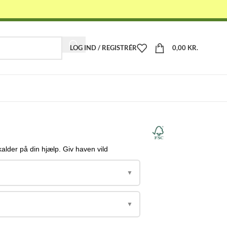
LOG IND / REGISTRÉR
0,00
KR.
-
t
lder på din hjælp. Giv haven vild
▼
▼