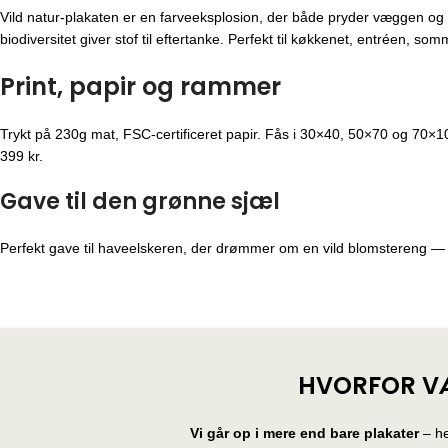
Vild natur-plakaten er en farveeksplosion, der både pryder væggen og i
biodiversitet giver stof til eftertanke. Perfekt til køkkenet, entréen, som
Print, papir og rammer
Trykt på 230g mat, FSC-certificeret papir. Fås i 30×40, 50×70 og 70×10
399 kr.
Gave til den grønne sjæl
Perfekt gave til haveelskeren, der drømmer om en vild blomstereng — e
HVORFOR V
Vi går op i mere end bare plakater
– he