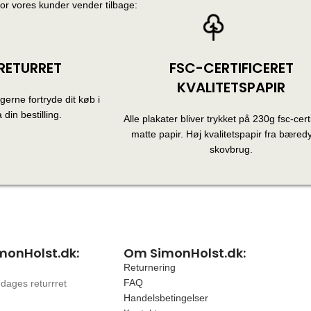
for vores kunder vender tilbage:
RETURRET
FSC-CERTIFICERET
KVALITETSPAPIR
erne fortryde dit køb i
 din bestilling.
Alle plakater bliver trykket på 230g fsc-certi
matte papir. Høj kvalitetspapir fra bæredy
skovbrug.
monHolst.dk:
Om SimonHolst.dk:
Returnering
FAQ
 dages returrret
Handelsbetingelser