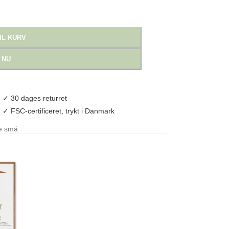
IL KURV
 NU
✓ 30 dages returret
✓ FSC-certificeret, trykt i Danmark
e små
ø
,
naturplakat
,
valmuer
,
vild natur
,
vilde blomster