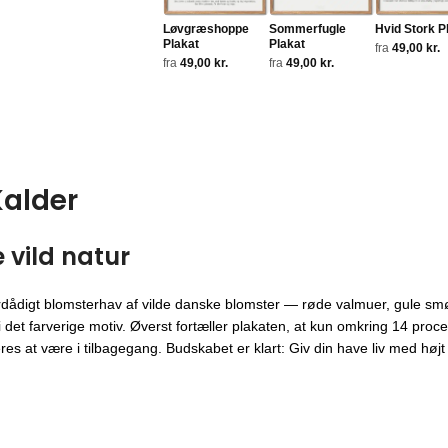
Løvgræshoppe
Sommerfugle
Hvid Stork P
Plakat
Plakat
fra
49,00
kr.
fra
49,00
kr.
fra
49,00
kr.
Kalder
 vild natur
rdådigt blomsterhav af vilde danske blomster — røde valmuer, gule smør
et farverige motiv. Øverst fortæller plakaten, at kun omkring 14 proce
es at være i tilbagegang. Budskabet er klart: Giv din have liv med højt