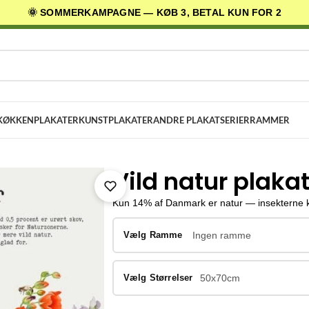
🌞 SOMMERKAMPAGNE — KØB 3, BETAL KUN FOR 2
AGES LEVERING
✓ 30 DAGES RETURRET
★ 4,5/5 PÅ TRUSTPILOT
KØKKENPLAKATER
KUNSTPLAKATER
ANDRE PLAKATSERIER
RAMMER
Vild natur plaka
Kun 14% af Danmark er natur — insekterne ka
Vælg Ramme
Ingen ramme
Vælg Størrelser
50x70cm