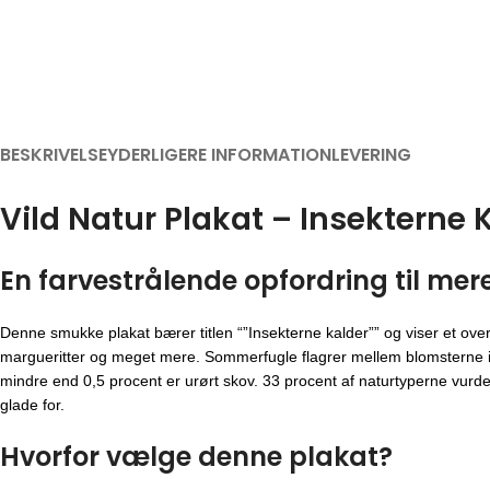
BESKRIVELSE
YDERLIGERE INFORMATION
LEVERING
Vild Natur Plakat – Insekterne 
En farvestrålende opfordring til mere
Denne smukke plakat bærer titlen “”Insekterne kalder”” og viser et ove
margueritter og meget mere. Sommerfugle flagrer mellem blomsterne i d
mindre end 0,5 procent er urørt skov. 33 procent af naturtyperne vurder
glade for.
Hvorfor vælge denne plakat?