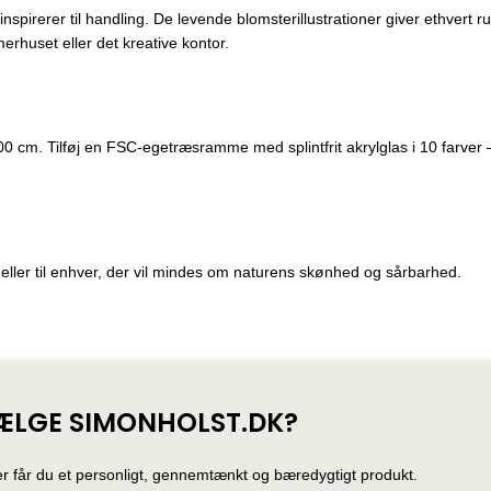
nspirerer til handling. De levende blomsterillustrationer giver ethver
merhuset eller det kreative kontor.
0 cm. Tilføj en FSC-egetræsramme med splintfrit akrylglas i 10 farver 
ller til enhver, der vil mindes om naturens skønhed og sårbarhed.
ÆLGE SIMONHOLST.DK?
r får du et personligt, gennemtænkt og bæredygtigt produkt.