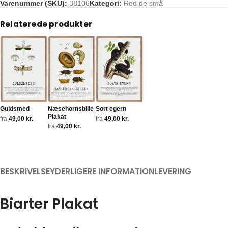
Varenummer (SKU):
38106
Kategori:
Red de små
Tags:
biarter
,
bier
,
biodiversitet
,
dansk natur
,
honningbi
,
humlebi
,
insek
Relaterede produkter
Guldsmed
Næsehornsbille
Sort egern
Plakat
fra
49,00
kr.
fra
49,00
kr.
fra
49,00
kr.
BESKRIVELSE
YDERLIGERE INFORMATION
LEVERING
Biarter Plakat