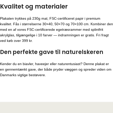
Kvalitet og materialer
Plakaten trykkes på 230g mat, FSC-certificeret papir i premium
kvalitet. Fås i størrelserne 30×40, 50×70 og 70×100 cm. Kombiner den
med en af vores FSC-certificerede egetræsrammer med splintfrit
akrylglas, tilgængelige i 10 farver — indramningen er gratis. Fri fragt
ved køb over 399 kr.
Den perfekte gave til naturelskeren
Kender du en biavler, haveejer eller naturentusiast? Denne plakat er
en gennemtænkt gave, der både pryder væggen og spreder viden om
Danmarks vigtige bestøvere.