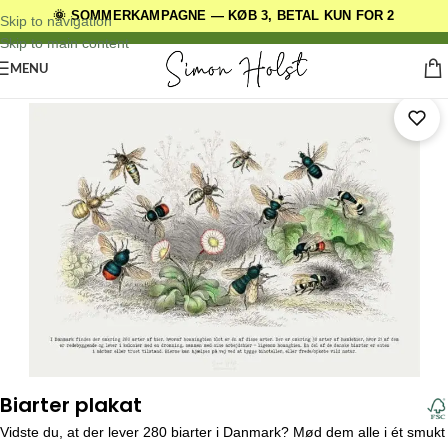
🌞 SOMMERKAMPAGNE — KØB 3, BETAL KUN FOR 2
DANSKE ORIGINALE DESIGNS
Skip to navigation
Skip to main content
MENU
Forside
/
Andre Plakatserier
/
Red de små
Biarter plakat
Vidste du, at der lever 280 biarter i Danmark? Mød dem alle i ét smukt