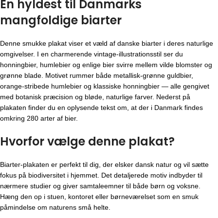
En hyldest til Danmarks
mangfoldige biarter
Denne smukke plakat viser et væld af danske biarter i deres naturlige
omgivelser. I en charmerende vintage-illustrationsstil ser du
honningbier, humlebier og enlige bier svirre mellem vilde blomster og
grønne blade. Motivet rummer både metallisk-grønne guldbier,
orange-stribede humlebier og klassiske honningbier — alle gengivet
med botanisk præcision og bløde, naturlige farver. Nederst på
plakaten finder du en oplysende tekst om, at der i Danmark findes
omkring 280 arter af bier.
Hvorfor vælge denne plakat?
Biarter-plakaten er perfekt til dig, der elsker dansk natur og vil sætte
fokus på biodiversitet i hjemmet. Det detaljerede motiv indbyder til
nærmere studier og giver samtaleemner til både børn og voksne.
Hæng den op i stuen, kontoret eller børneværelset som en smuk
påmindelse om naturens små helte.