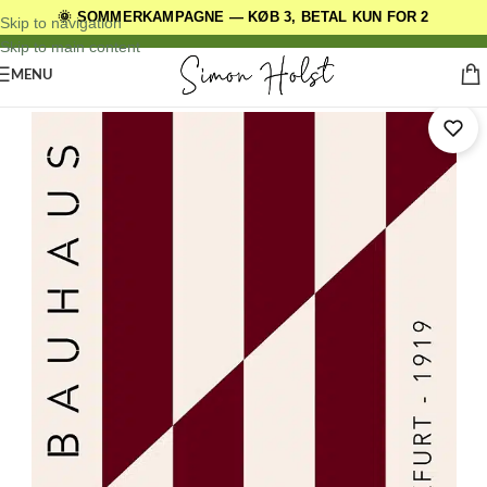
🌞 SOMMERKAMPAGNE — KØB 3, BETAL KUN FOR 2
DANSKE ORIGINALE DESIGNS
Skip to navigation
Skip to main content
MENU
Forside
/
Kunstplakater
/
Bauhaus Plakater