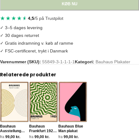
KØB NU
4,5
/5 på Trustpilot
✓ 3–5 dages levering
✓ 30 dages returret
✓ Gratis indramning v. køb af ramme
✓ FSC-certificeret, trykt i Danmark
Varenummer (SKU):
55849-3-1-1-1-1
Kategori:
Bauhaus Plakater
Tags:
1919 kunst
,
bauhaus
,
bauhaus plakat
,
bordeaux vægkunst
,
desi
Relaterede produkter
Bauhaus
Bauhaus
Bauhaus Blue
Ausstellung
Frankfurt 1923
Man plakat
plakat
plakat
fra
99,00
kr.
fra
99,00
kr.
fra
99,00
kr.