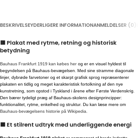
BESKRIVELSE
YDERLIGERE INFORMATION
ANMELDELSER (0)
🟥
Plakat med rytme, retning og historisk
betydning
Bauhaus Frankfurt 1919 kan købes her
og er en visuel hyldest til
begyndelsen på Bauhaus-bevægelsen. Med sine stramme diagonale
linjer, dybrøde farvetoner og et skarpt grafisk sprog repræsenterer
plakaten en tidlig og meget karakteristisk fortolkning af den nye
kunstretning, som opstod i Tyskland i årene efter Første Verdenskrig.
Den bærer tydeligt præg af Bauhaus-skolens designprincipper:
funktionalitet, rytme, enkelhed og struktur. Du kan læse mere om
Bauhaus-bevægelsens historie på Wikipedia
.
🟧
Et stilrent udtryk med underliggende energi
Bauhaus Frankfurt 1919 plakat
er sammensat af brede lodrette