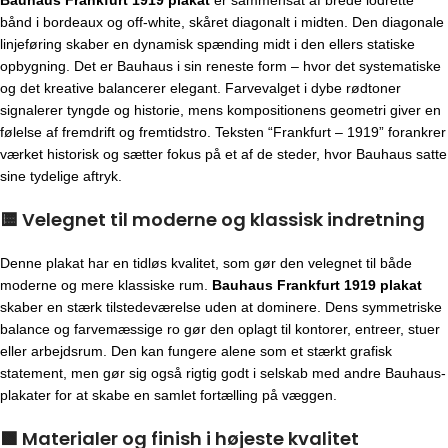
bånd i bordeaux og off-white, skåret diagonalt i midten. Den diagonale
linjeføring skaber en dynamisk spænding midt i den ellers statiske
opbygning. Det er Bauhaus i sin reneste form – hvor det systematiske
og det kreative balancerer elegant. Farvevalget i dybe rødtoner
signalerer tyngde og historie, mens kompositionens geometri giver en
følelse af fremdrift og fremtidstro. Teksten “Frankfurt – 1919” forankrer
værket historisk og sætter fokus på et af de steder, hvor Bauhaus satte
sine tydelige aftryk.
🟨
Velegnet til moderne og klassisk indretning
Denne plakat har en tidløs kvalitet, som gør den velegnet til både
moderne og mere klassiske rum.
Bauhaus Frankfurt 1919 plakat
skaber en stærk tilstedeværelse uden at dominere. Dens symmetriske
balance og farvemæssige ro gør den oplagt til kontorer, entreer, stuer
eller arbejdsrum. Den kan fungere alene som et stærkt grafisk
statement, men gør sig også rigtig godt i selskab med andre Bauhaus-
plakater for at skabe en samlet fortælling på væggen.
🟩
Materialer og finish i højeste kvalitet