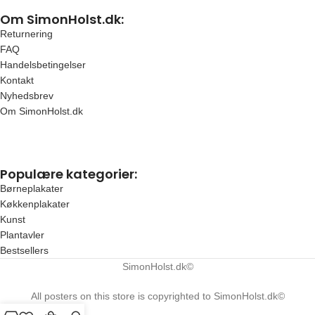
Om SimonHolst.dk:
Returnering
FAQ
Handelsbetingelser
Kontakt
Nyhedsbrev
Om SimonHolst.dk
Populære kategorier:
Børneplakater
Køkkenplakater
Kunst
Plantavler
Bestsellers
SimonHolst.dk©
All posters on this store is copyrighted to SimonHolst.dk©