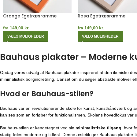
Rød Egetræsramme
Sort Egetræsramme
fra
149,00
kr.
fra
149,00
kr.
VÆLG MULIGHEDER
VÆLG MULIGHEDER
Bauhaus plakater – Moderne kuns
Opdag vores udvalg af Bauhaus plakater inspireret af den ikoniske des
minimalistisk boligindretning. Uanset om du søger abstrakte motiver eller
Hvad er Bauhaus-stilen?
Bauhaus var en revolutionerende skole for kunst, kunsthåndværk og ar
kan ses som en forløber for funktionalismen. Skolens hovedfokus var u
Bauhaus-stilen er kendetegnet ved sin
minimalistiske tilgang
, hvor f
stadig føles moderne og tidløst. Denne æstetik gør Bauhaus plakater til