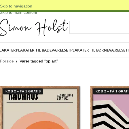
Skip to navigation
 DANSKE ORIGINALE DESIGNS
✓ FRI FRAGT OVER 399 KR.
✓ 3-5 D
Skip to main content
VÆLG KATEGORI
LAKATER
PLAKATER TIL BADEVÆRELSET
PLAKATER TIL BØRNEVÆRELSET
Forside
/
Varer tagged “op art”
KØB 2 – FÅ 1 GRATIS
KØB 2 – FÅ 1 GRATI