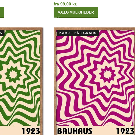
fra
99,00
kr.
VÆLG MULIGHEDER
S
KØB 2 – FÅ 1 GRATIS