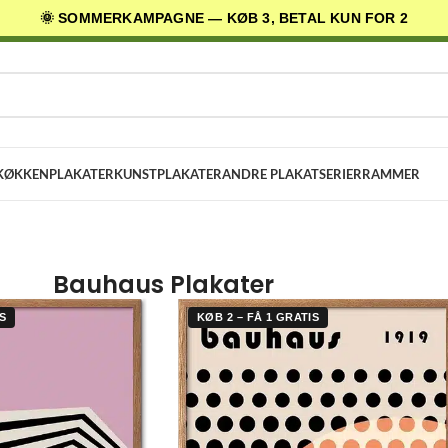
🌞 SOMMERKAMPAGNE — KØB 3, BETAL KUN FOR 2
AGES LEVERING
✓ 30 DAGES RETURRET
★ 4,5/5 PÅ TRUSTPILOT
KØKKENPLAKATER
KUNSTPLAKATER
ANDRE PLAKATSERIER
RAMMER
Bauhaus Plakater
S
KØB 2 – FÅ 1 GRATIS