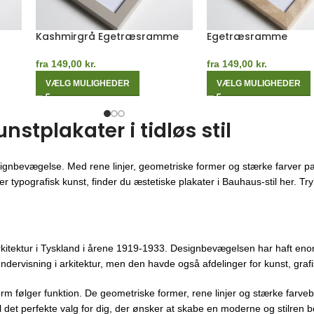
Grøn Egetræsramme
Blå Egetræsramme
fra
149,00
kr.
fra
149,00
kr.
VÆLG MULIGHEDER
VÆLG MULIGHEDER
tplakater i tidløs stil
ignbevægelse. Med rene linjer, geometriske former og stærke farver pa
 typografisk kunst, finder du æstetiske plakater i Bauhaus-stil her. Trykt
kitektur i Tyskland i årene 1919-1933. Designbevægelsen har haft enor
ndervisning i arkitektur, men den havde også afdelinger for kunst, gra
orm følger funktion. De geometriske former, rene linjer og stærke farveb
 det perfekte valg for dig, der ønsker at skabe en moderne og stilren bo