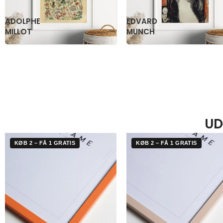
KATSUSHIKA
OGAWA
HOKUSAI
KAZUMASA
UD
KØB 2 – FÅ 1 GRATIS
KØB 2 – FÅ 1 GRATIS