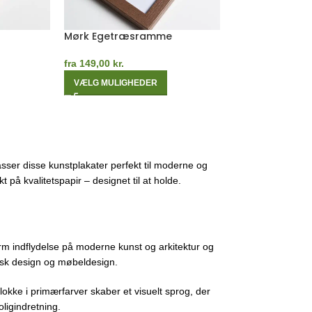
Gul Egetræsramme
Måneblå Eget
fra
149,00
kr.
fra
149,00
kr.
VÆLG MULIGHEDER
VÆLG MULIGHE
sser disse kunstplakater perfekt til moderne og
 på kvalitetspapir – designet til at holde.
m indflydelse på moderne kunst og arkitektur og
fisk design og møbeldesign.
lokke i primærfarver skaber et visuelt sprog, der
ligindretning.