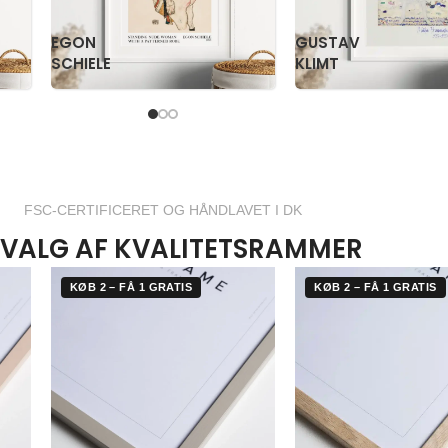
PAUL
PS
KLEE
KRØYER
FSC-CERTIFICERET OG HÅNDLAVET I DK
VALG AF KVALITETSRAMMER
KØB 2 – FÅ 1 GRATIS
KØB 2 – FÅ 1 GRATIS