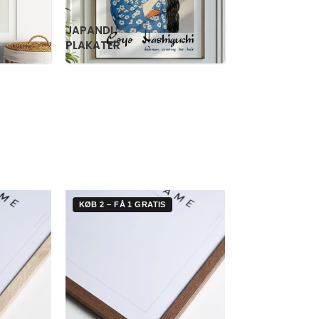
RETRO
WILLIAM
PLAKATER
MORRIS
KØB 2 – FÅ 1 GRATIS
KØB 2 – FÅ 1 G