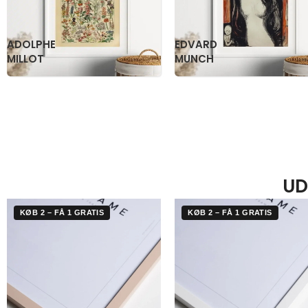
KATSUSHIKA
OGAWA
HOKUSAI
KAZUMASA
UD
KØB 2 – FÅ 1 GRATIS
KØB 2 – FÅ 1 GRATIS