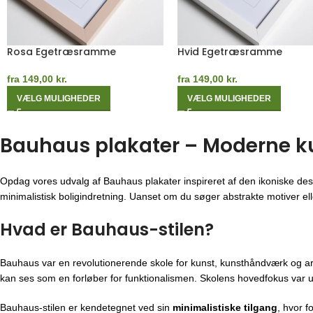
Rød Egetræsramme
Orange Egetræsramme
fra
149,00
kr.
fra
149,00
kr.
VÆLG MULIGHEDER
VÆLG MULIGHEDER
Bauhaus plakater – Moderne kuns
Opdag vores udvalg af Bauhaus plakater inspireret af den ikoniske des
minimalistisk boligindretning. Uanset om du søger abstrakte motiver eller
Hvad er Bauhaus-stilen?
Bauhaus var en revolutionerende skole for kunst, kunsthåndværk og ar
kan ses som en forløber for funktionalismen. Skolens hovedfokus var u
Bauhaus-stilen er kendetegnet ved sin
minimalistiske tilgang
, hvor f