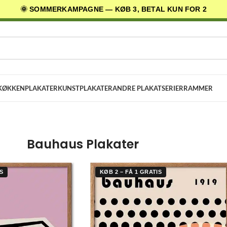
🌞 SOMMERKAMPAGNE — KØB 3, BETAL KUN FOR 2
AGES LEVERING
✓ 30 DAGES RETURRET
★ 4,5/5 PÅ TRUSTPILOT
KØKKENPLAKATER
KUNSTPLAKATER
ANDRE PLAKATSERIER
RAMMER
Bauhaus Plakater
S
KØB 2 – FÅ 1 GRATIS