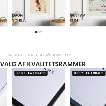
PAUL
PS
KLEE
KRØYER
FSC-CERTIFICERET OG HÅNDLAVET I DK
VALG AF KVALITETSRAMMER
KØB 2 – FÅ 1 GRATIS
KØB 2 – FÅ 1 GRATIS