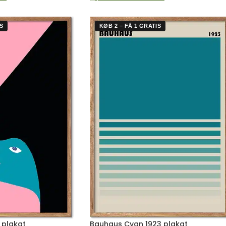
S
KØB 2 – FÅ 1 GRATIS
 plakat
Bauhaus Cyan 1923 plakat