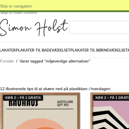
Skip to navigation
 DANSKE ORIGINALE DESIGNS
✓ FRI FRAGT OVER 399 KR.
✓ 3-5 D
Skip to main content
VÆLG KATEGORI
LAKATER
PLAKATER TIL BADEVÆRELSET
PLAKATER TIL BØRNEVÆRELSET
Forside
/
Varer tagged “miljøvenlige alternativer”
12 illustrerede tips til at skære ned på plastikken i hverdagen.
KØB 2 – FÅ 1 GRATIS
KØB 2 – FÅ 1 GRATI