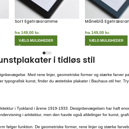
Mørk Egetræsramme
Blå Egetræsramme
fra
149,00
kr.
fra
149,00
kr.
VÆLG MULIGHEDER
VÆLG MULIGHEDER
tplakater i tidløs stil
ignbevægelse. Med rene linjer, geometriske former og stærke farver pa
 typografisk kunst, finder du æstetiske plakater i Bauhaus-stil her. Trykt
kitektur i Tyskland i årene 1919-1933. Designbevægelsen har haft enor
ndervisning i arkitektur, men den havde også afdelinger for kunst, gra
orm følger funktion. De geometriske former, rene linjer og stærke farveb