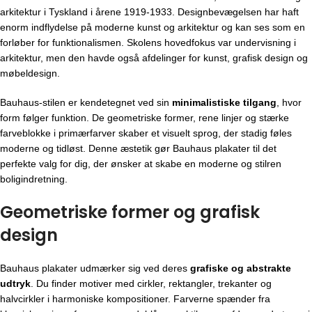
arkitektur i Tyskland i årene 1919-1933. Designbevægelsen har haft
enorm indflydelse på moderne kunst og arkitektur og kan ses som en
forløber for funktionalismen. Skolens hovedfokus var undervisning i
arkitektur, men den havde også afdelinger for kunst, grafisk design og
møbeldesign.
Bauhaus-stilen er kendetegnet ved sin
minimalistiske tilgang
, hvor
form følger funktion. De geometriske former, rene linjer og stærke
farveblokke i primærfarver skaber et visuelt sprog, der stadig føles
moderne og tidløst. Denne æstetik gør Bauhaus plakater til det
perfekte valg for dig, der ønsker at skabe en moderne og stilren
boligindretning.
Geometriske former og grafisk
design
Bauhaus plakater udmærker sig ved deres
grafiske og abstrakte
udtryk
. Du finder motiver med cirkler, rektangler, trekanter og
halvcirkler i harmoniske kompositioner. Farverne spænder fra