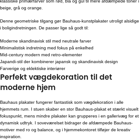
klassiske primærfarver som rød, blå og gul til mere afdæmpede toner i
beige, grå og orange.
Denne geometriske tilgang gør Bauhaus-kunstplakater utroligt alsidige
i boligindretningen. De passer lige så godt til:
Moderne skandinavisk stil med neutrale farver
Minimalistisk indretning med fokus på enkelhed
Mid-century modern med retro-elementer
Japandi-stil der kombinerer japansk og skandinavisk design
Farverige og eklektiske interiører
Perfekt vægdekoration til det
moderne hjem
Bauhaus plakater fungerer fantastisk som vægdekoration i alle
hjemmets rum. I stuen skaber en stor Bauhaus-plakat et stærkt visuelt
fokuspunkt, mens mindre plakater kan grupperes i en gallerivæg for et
dynamisk udtryk. I soveværelset bidrager de afdæmpede Bauhaus-
motiver med ro og balance, og i hjemmekontoret tilføjer de kreativ
inspiration.