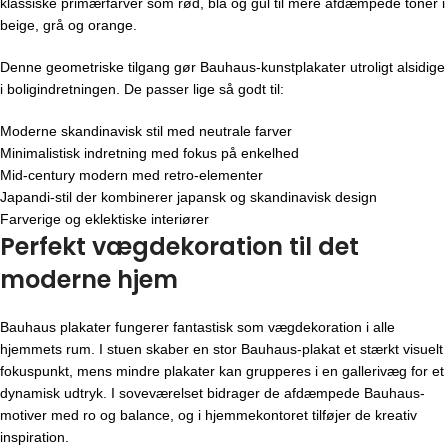
klassiske primærfarver som rød, blå og gul til mere afdæmpede toner i
beige, grå og orange.
Denne geometriske tilgang gør Bauhaus-kunstplakater utroligt alsidige
i boligindretningen. De passer lige så godt til:
Moderne skandinavisk stil med neutrale farver
Minimalistisk indretning med fokus på enkelhed
Mid-century modern med retro-elementer
Japandi-stil der kombinerer japansk og skandinavisk design
Farverige og eklektiske interiører
Perfekt vægdekoration til det
moderne hjem
Bauhaus plakater fungerer fantastisk som vægdekoration i alle
hjemmets rum. I stuen skaber en stor Bauhaus-plakat et stærkt visuelt
fokuspunkt, mens mindre plakater kan grupperes i en gallerivæg for et
dynamisk udtryk. I soveværelset bidrager de afdæmpede Bauhaus-
motiver med ro og balance, og i hjemmekontoret tilføjer de kreativ
inspiration.