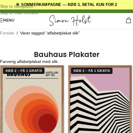
🌞 SOMMERKAMPAGNE — KØB 3, BETAL KUN FOR 2
DANSKE ORIGINALE DESIGNS
Skip to navigation
Skip to main content
MENU
Forside
/
Varer tagged “alfabetplakat slik”
Bauhaus Plakater
Farverig alfabetplakat med slik.
KØB 2 – FÅ 1 GRATIS
KØB 2 – FÅ 1 GRATIS