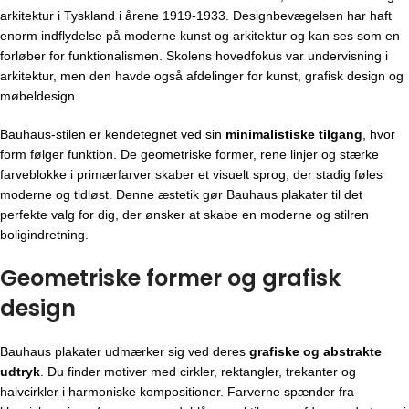
arkitektur i Tyskland i årene 1919-1933. Designbevægelsen har haft
enorm indflydelse på moderne kunst og arkitektur og kan ses som en
forløber for funktionalismen. Skolens hovedfokus var undervisning i
arkitektur, men den havde også afdelinger for kunst, grafisk design og
møbeldesign.
Bauhaus-stilen er kendetegnet ved sin
minimalistiske tilgang
, hvor
form følger funktion. De geometriske former, rene linjer og stærke
farveblokke i primærfarver skaber et visuelt sprog, der stadig føles
moderne og tidløst. Denne æstetik gør Bauhaus plakater til det
perfekte valg for dig, der ønsker at skabe en moderne og stilren
boligindretning.
Geometriske former og grafisk
design
Bauhaus plakater udmærker sig ved deres
grafiske og abstrakte
udtryk
. Du finder motiver med cirkler, rektangler, trekanter og
halvcirkler i harmoniske kompositioner. Farverne spænder fra