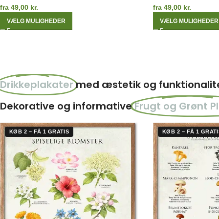
fra
49,00
kr.
fra
49,00
kr.
VÆLG MULIGHEDER
VÆLG MULIGHEDER
Drikkeplakater
med æstetik og funktionalit
Dekorative og informative
Frugt og Grønt P
KØB 2 – FÅ 1 GRATIS
KØB 2 – FÅ 1 GRATI