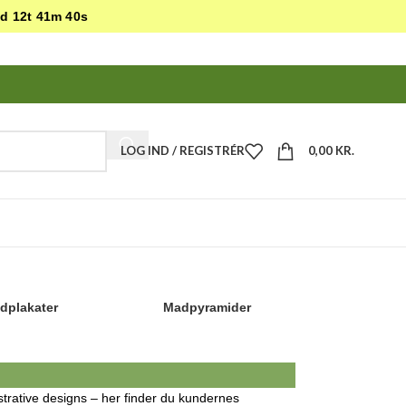
5d 12t 41m 38s
LOG IND / REGISTRÉR
0,00
KR.
-
Forside
/
Plakater til køkkenet
dplakater
Madpyramider
Bestsel
ustrative designs – her finder du kundernes