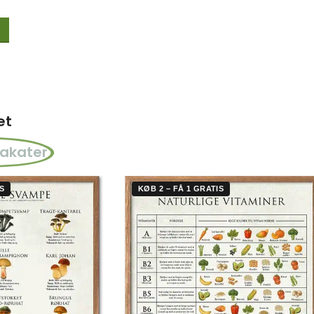
et
lakater
S
KØB 2 – FÅ 1 GRATIS