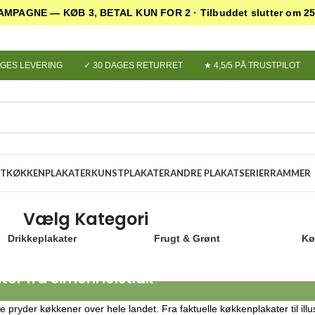
MPAGNE — KØB 3, BETAL KUN FOR 2
· Tilbuddet slutter om 2
AGES LEVERING
✓ 30 DAGES RETURRET
★ 4,5/5 PÅ TRUSTPILOT
ET
KØKKENPLAKATER
KUNSTPLAKATER
ANDRE PLAKATSERIER
RAMMER
Vælg Kategori
Drikkeplakater
Frugt & Grønt
Kø
er fra SimonHolst.dk
e pryder køkkener over hele landet. Fra faktuelle køkkenplakater til ill