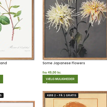
land
Some Japanese Flowers
fra
49,00
kr.
VÆLG MULIGHEDER
S
KØB 2 – FÅ 1 GRATIS