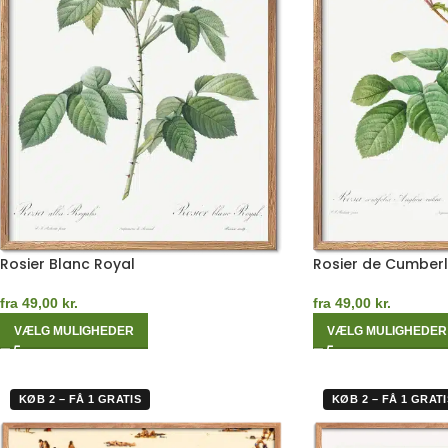
Rosier Blanc Royal
Rosier de Cumber
fra
49,00
kr.
fra
49,00
kr.
VÆLG MULIGHEDER
VÆLG MULIGHEDER
KØB 2 – FÅ 1 GRATIS
KØB 2 – FÅ 1 GRATI