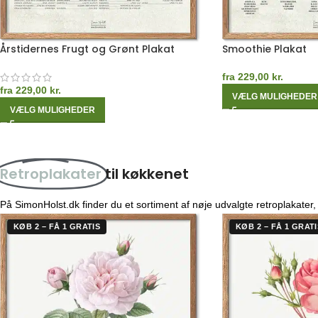
Årstidernes Frugt og Grønt Plakat
Smoothie Plakat
fra
229,00
kr.
fra
229,00
kr.
VÆLG MULIGHEDER
VÆLG MULIGHEDER
Retroplakater
til køkkenet
På SimonHolst.dk finder du et sortiment af nøje udvalgte retroplakater,
KØB 2 – FÅ 1 GRATIS
KØB 2 – FÅ 1 GRATI