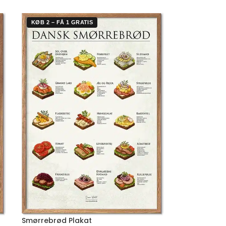
KØB 2 – FÅ 1 GRATIS
Smørrebrød Plakat