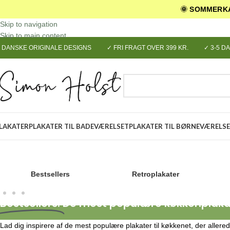
🌞 SOMMERKA
Skip to navigation
Skip to main content
 DANSKE ORIGINALE DESIGNS
✓ FRI FRAGT OVER 399 KR.
✓ 3-5 D
VÆLG KATEGORI
LAKATER
PLAKATER TIL BADEVÆRELSET
PLAKATER TIL BØRNEVÆRELS
Bestsellers
Retroplakater
Bestsellers:
De mest populære køkkenplakat
Lad dig inspirere af de mest populære plakater til køkkenet, der allered