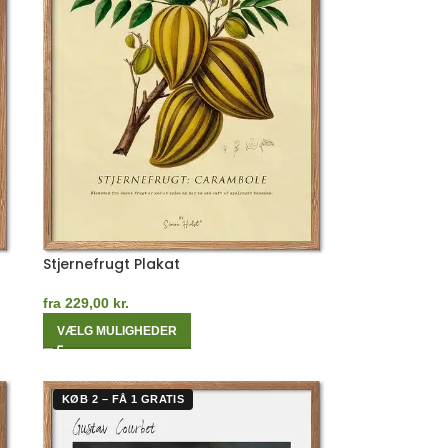
Stjernefrugt Plakat
fra
229,00
kr.
VÆLG MULIGHEDER
KØB 2 – FÅ 1 GRATIS