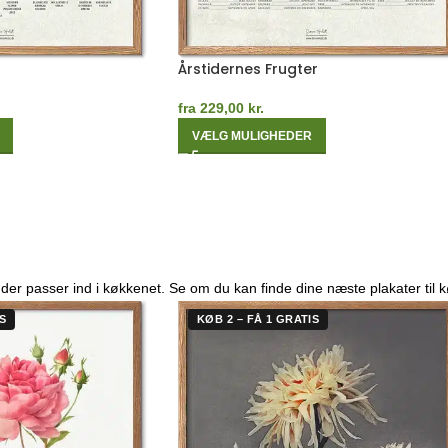
Årstidernes Frugter
fra
229,00
kr.
VÆLG MULIGHEDER
 der passer ind i køkkenet. Se om du kan finde dine næste plakater til 
S
KØB 2 – FÅ 1 GRATIS