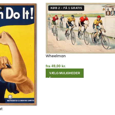
S
KØB 2 – FÅ 1 GRATIS
Wheelman
fra
49,00
kr.
VÆLG MULIGHEDER
at