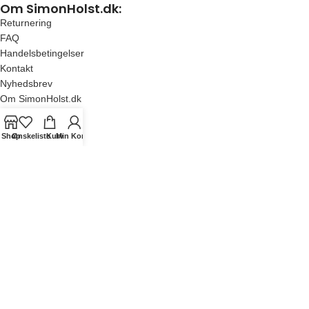
Om SimonHolst.dk:
Returnering
FAQ
Handelsbetingelser
Kontakt
Nyhedsbrev
Om SimonHolst.dk
Shop
Ønskeliste
Kurv
Min Konto
Populære kategorier:
Børneplakater
Køkkenplakater
Kunst
Plantavler
Bestsellers
SimonHolst.dk©
All posters on this store is copyrighted to SimonHolst.dk©