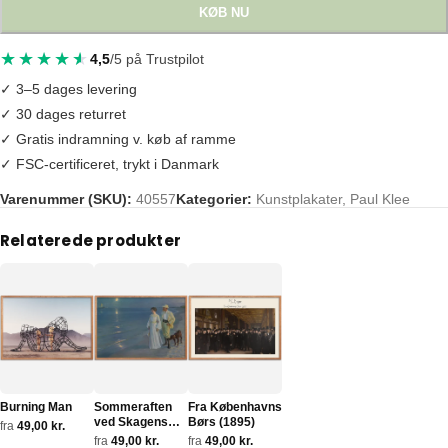
KØB NU
4,5
/5 på Trustpilot
✓ 3–5 dages levering
✓ 30 dages returret
✓ Gratis indramning v. køb af ramme
✓ FSC-certificeret, trykt i Danmark
Varenummer (SKU):
40557
Kategorier:
Kunstplakater
,
Paul Klee
Tags:
paul klee
,
witch
,
witch with a comb
Relaterede produkter
Burning Man
Sommeraften
Fra Københavns
ved Skagens
Børs (1895)
fra
49,00
kr.
strand (1899)
fra
49,00
kr.
fra
49,00
kr.