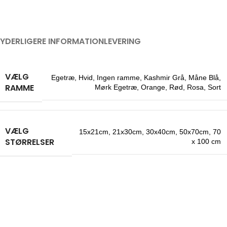
YDERLIGERE INFORMATION
LEVERING
VÆLG
Egetræ
,
Hvid
,
Ingen ramme
,
Kashmir Grå
,
Måne Blå
,
RAMME
Mørk Egetræ
,
Orange
,
Rød
,
Rosa
,
Sort
VÆLG
15x21cm
,
21x30cm
,
30x40cm
,
50x70cm
,
70
STØRRELSER
x 100 cm