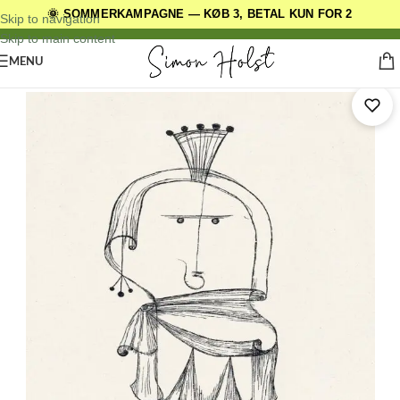
🌞 SOMMERKAMPAGNE — KØB 3, BETAL KUN FOR 2
DANSKE ORIGINALE DESIGNS
Skip to navigation
Skip to main content
MENU
Forside
/
Kunstplakater
/
Paul Klee