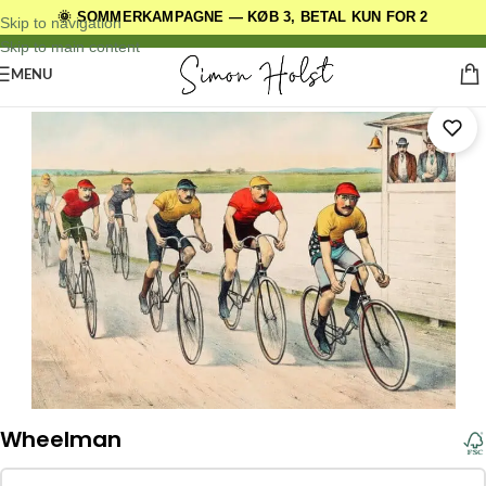
🌞 SOMMERKAMPAGNE — KØB 3, BETAL KUN FOR 2
DANSKE ORIGINALE DESIGNS
Skip to navigation
Skip to main content
MENU
Forside
/
Kunstplakater
/
Retro plakater
/
Diverse
Wheelman