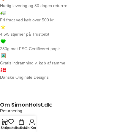
Hurtig levering og 30 dages returrret
Fri fragt ved køb over 500 kr.
4,5/5 stjerner på Trustpilot
230g mat FSC-Certificeret papir
Gratis indramning v. køb af ramme
Danske Originale Designs
Om SimonHolst.dk:
Returnering
FAQ
Handelsbetingelser
Shop
Ønskeliste
Kurv
Min Konto
Kontakt