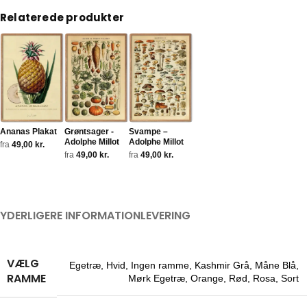
Relaterede produkter
Ananas Plakat
Grøntsager -
Svampe –
Adolphe Millot
Adolphe Millot
fra
49,00
kr.
fra
49,00
kr.
fra
49,00
kr.
YDERLIGERE INFORMATION
LEVERING
VÆLG
Egetræ
,
Hvid
,
Ingen ramme
,
Kashmir Grå
,
Måne Blå
,
RAMME
Mørk Egetræ
,
Orange
,
Rød
,
Rosa
,
Sort