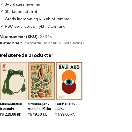
✓ 3–5 dages levering
✓ 30 dages returret
✓ Gratis indramning v. køb af ramme
✓ FSC-certificeret, trykt i Danmark
Varenummer (SKU):
33345
Tags:
bjerg
,
japan
,
japansk træsnit
,
kunstplakat
,
Mount Fuji
,
solnedga
Kategorier:
Blandede Bolcher
,
Kunstplakater
Relaterede produkter
Minimalistisk
Grøntsager -
Bauhaus 1933
frømotiv
Adolphe Millot
plakat
fra
229,00
kr.
fra
49,00
kr.
fra
99,00
kr.