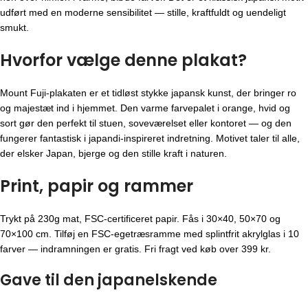
udført med en moderne sensibilitet — stille, kraftfuldt og uendeligt
smukt.
Hvorfor vælge denne plakat?
Mount Fuji-plakaten er et tidløst stykke japansk kunst, der bringer ro
og majestæt ind i hjemmet. Den varme farvepalet i orange, hvid og
sort gør den perfekt til stuen, soveværelset eller kontoret — og den
fungerer fantastisk i japandi-inspireret indretning. Motivet taler til alle,
der elsker Japan, bjerge og den stille kraft i naturen.
Print, papir og rammer
Trykt på 230g mat, FSC-certificeret papir. Fås i 30×40, 50×70 og
70×100 cm. Tilføj en FSC-egetræsramme med splintfrit akrylglas i 10
farver — indramningen er gratis. Fri fragt ved køb over 399 kr.
Gave til den japanelskende