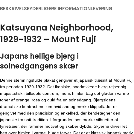
BESKRIVELSE
YDERLIGERE INFORMATION
LEVERING
Katsuyana Neighborhood,
1929-1932 – Mount Fuji
Japans hellige bjerg i
solnedgangens skær
Denne stemningsfulde plakat gengiver et japansk træsnit af Mount Fuji
fra perioden 1929-1932. Det ikoniske, snedækkede bjerg rejser sig
majestætisk i billedets centrum, mens himlen bag det gløder i varme
toner af orange, rosa og guld fra en solnedgang. Bjergsidens
dramatiske kontrast mellem hvid sne og mørke klippeflader er
gengivet med den præcision og enkelhed, der kendetegner den
japanske træsnit-tradition. I forgrunden ses mørke silhuetter af
fyrretræer, der rammer motivet og skaber dybde. Skyerne driver let
hen over himlen i varme, bløde farver. Det er et klassisk japansk motiv