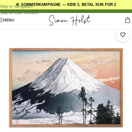
🌞 SOMMERKAMPAGNE — KØB 3, BETAL KUN FOR 2
DANSKE ORIGINALE DESIGNS
Skip to navigation
Skip to main content
MENU
Forside
/
Kunstplakater
/
Blandede Bolcher