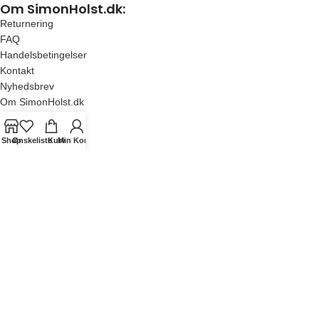
Om SimonHolst.dk:
Returnering
FAQ
Handelsbetingelser
Kontakt
Nyhedsbrev
Om SimonHolst.dk
Shop
Ønskeliste
Kurv
Min Konto
Populære kategorier:
Børneplakater
Køkkenplakater
Kunst
Plantavler
Bestsellers
SimonHolst.dk©
All posters on this store is copyrighted to SimonHolst.dk©