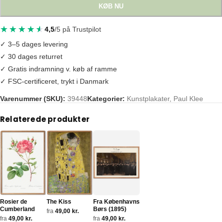
KØB NU
4,5
/5 på Trustpilot
✓ 3–5 dages levering
✓ 30 dages returret
✓ Gratis indramning v. køb af ramme
✓ FSC-certificeret, trykt i Danmark
Varenummer (SKU):
39448
Kategorier:
Kunstplakater
,
Paul Klee
Tags:
angel applicant
,
paul klee
Relaterede produkter
Rosier de
The Kiss
Fra Københavns
Cumberland
Børs (1895)
fra
49,00
kr.
fra
49,00
kr.
fra
49,00
kr.