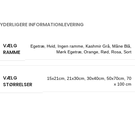
YDERLIGERE INFORMATION
LEVERING
VÆLG
Egetræ
,
Hvid
,
Ingen ramme
,
Kashmir Grå
,
Måne Blå
,
RAMME
Mørk Egetræ
,
Orange
,
Rød
,
Rosa
,
Sort
VÆLG
15x21cm
,
21x30cm
,
30x40cm
,
50x70cm
,
70
STØRRELSER
x 100 cm