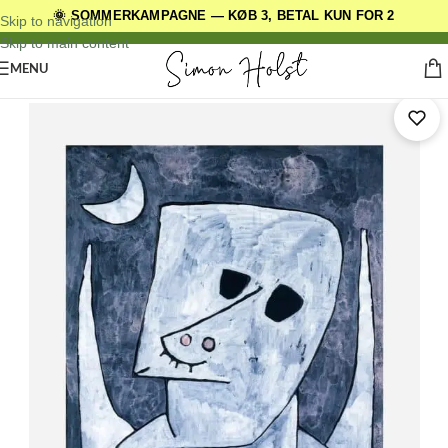
🌞 SOMMERKAMPAGNE — KØB 3, BETAL KUN FOR 2
DANSKE ORIGINALE DESIGNS
Skip to navigation
Skip to main content
MENU
Forside
/
Kunstplakater
/
Paul Klee