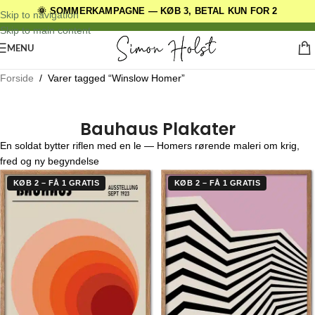
🌞 SOMMERKAMPAGNE — KØB 3, BETAL KUN FOR 2
DANSKE ORIGINALE DESIGNS
Skip to navigation
Skip to main content
MENU
Forside
/
Varer tagged “Winslow Homer”
Bauhaus Plakater
En soldat bytter riflen med en le — Homers rørende maleri om krig,
fred og ny begyndelse
KØB 2 – FÅ 1 GRATIS
KØB 2 – FÅ 1 GRATIS