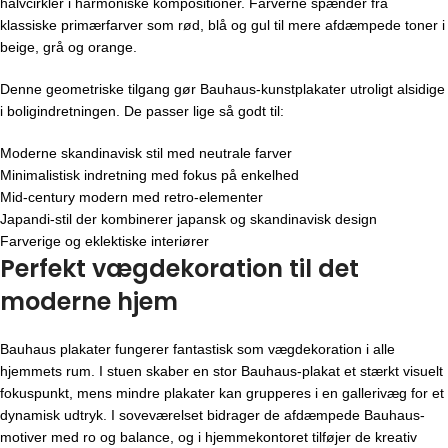
halvcirkler i harmoniske kompositioner. Farverne spænder fra
klassiske primærfarver som rød, blå og gul til mere afdæmpede toner i
beige, grå og orange.
Denne geometriske tilgang gør Bauhaus-kunstplakater utroligt alsidige
i boligindretningen. De passer lige så godt til:
Moderne skandinavisk stil med neutrale farver
Minimalistisk indretning med fokus på enkelhed
Mid-century modern med retro-elementer
Japandi-stil der kombinerer japansk og skandinavisk design
Farverige og eklektiske interiører
Perfekt vægdekoration til det
moderne hjem
Bauhaus plakater fungerer fantastisk som vægdekoration i alle
hjemmets rum. I stuen skaber en stor Bauhaus-plakat et stærkt visuelt
fokuspunkt, mens mindre plakater kan grupperes i en gallerivæg for et
dynamisk udtryk. I soveværelset bidrager de afdæmpede Bauhaus-
motiver med ro og balance, og i hjemmekontoret tilføjer de kreativ