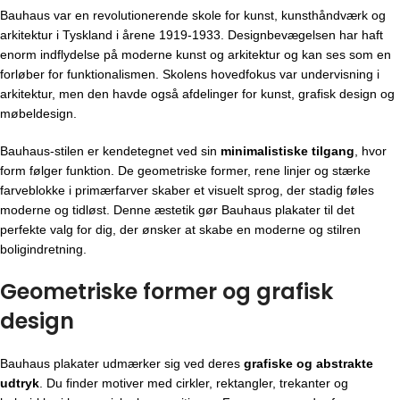
Bauhaus var en revolutionerende skole for kunst, kunsthåndværk og
arkitektur i Tyskland i årene 1919-1933. Designbevægelsen har haft
enorm indflydelse på moderne kunst og arkitektur og kan ses som en
forløber for funktionalismen. Skolens hovedfokus var undervisning i
arkitektur, men den havde også afdelinger for kunst, grafisk design og
møbeldesign.
Bauhaus-stilen er kendetegnet ved sin
minimalistiske tilgang
, hvor
form følger funktion. De geometriske former, rene linjer og stærke
farveblokke i primærfarver skaber et visuelt sprog, der stadig føles
moderne og tidløst. Denne æstetik gør Bauhaus plakater til det
perfekte valg for dig, der ønsker at skabe en moderne og stilren
boligindretning.
Geometriske former og grafisk
design
Bauhaus plakater udmærker sig ved deres
grafiske og abstrakte
udtryk
. Du finder motiver med cirkler, rektangler, trekanter og