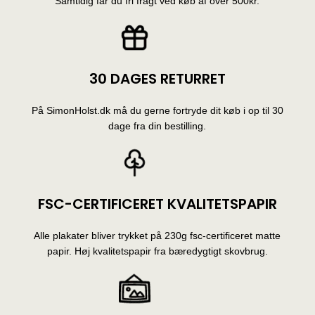
Samtidig får du fri fragt ved køb af over 500kr.
30 DAGES RETURRET
På SimonHolst.dk må du gerne fortryde dit køb i op til 30
dage fra din bestilling.
FSC-CERTIFICERET KVALITETSPAPIR
Alle plakater bliver trykket på 230g fsc-certificeret matte
papir. Høj kvalitetspapir fra bæredygtigt skovbrug.