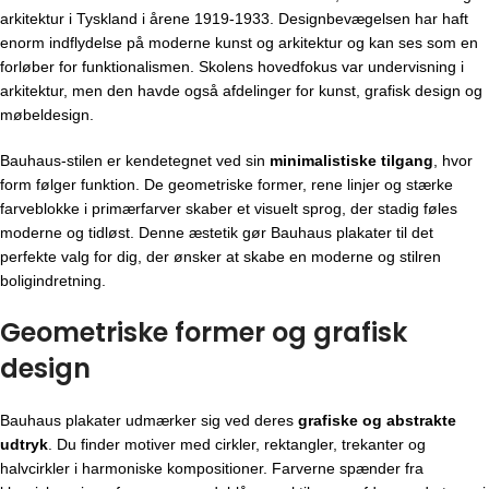
arkitektur i Tyskland i årene 1919-1933. Designbevægelsen har haft
enorm indflydelse på moderne kunst og arkitektur og kan ses som en
forløber for funktionalismen. Skolens hovedfokus var undervisning i
arkitektur, men den havde også afdelinger for kunst, grafisk design og
møbeldesign.
Bauhaus-stilen er kendetegnet ved sin
minimalistiske tilgang
, hvor
form følger funktion. De geometriske former, rene linjer og stærke
farveblokke i primærfarver skaber et visuelt sprog, der stadig føles
moderne og tidløst. Denne æstetik gør Bauhaus plakater til det
perfekte valg for dig, der ønsker at skabe en moderne og stilren
boligindretning.
Geometriske former og grafisk
design
Bauhaus plakater udmærker sig ved deres
grafiske og abstrakte
udtryk
. Du finder motiver med cirkler, rektangler, trekanter og
halvcirkler i harmoniske kompositioner. Farverne spænder fra