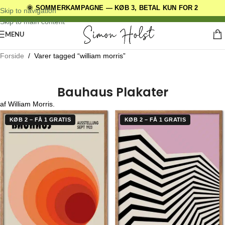
🌞 SOMMERKAMPAGNE — KØB 3, BETAL KUN FOR 2
DANSKE ORIGINALE DESIGNS
Skip to navigation
Skip to main content
MENU
Forside
/
Varer tagged “william morris”
Bauhaus Plakater
af William Morris.
KØB 2 – FÅ 1 GRATIS
KØB 2 – FÅ 1 GRATIS