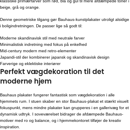
klassiske primærfarver som rød, blå og gul til mere afdæmpede toner i
beige, grå og orange.
Denne geometriske tilgang gør Bauhaus-kunstplakater utroligt alsidige
i boligindretningen. De passer lige så godt til:
Moderne skandinavisk stil med neutrale farver
Minimalistisk indretning med fokus på enkelhed
Mid-century modern med retro-elementer
Japandi-stil der kombinerer japansk og skandinavisk design
Farverige og eklektiske interiører
Perfekt vægdekoration til det
moderne hjem
Bauhaus plakater fungerer fantastisk som vægdekoration i alle
hjemmets rum. I stuen skaber en stor Bauhaus-plakat et stærkt visuelt
fokuspunkt, mens mindre plakater kan grupperes i en gallerivæg for et
dynamisk udtryk. I soveværelset bidrager de afdæmpede Bauhaus-
motiver med ro og balance, og i hjemmekontoret tilføjer de kreativ
inspiration.