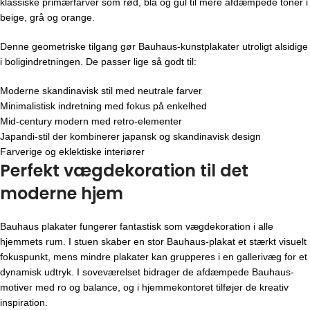
klassiske primærfarver som rød, blå og gul til mere afdæmpede toner i
beige, grå og orange.
Denne geometriske tilgang gør Bauhaus-kunstplakater utroligt alsidige
i boligindretningen. De passer lige så godt til:
Moderne skandinavisk stil med neutrale farver
Minimalistisk indretning med fokus på enkelhed
Mid-century modern med retro-elementer
Japandi-stil der kombinerer japansk og skandinavisk design
Farverige og eklektiske interiører
Perfekt vægdekoration til det
moderne hjem
Bauhaus plakater fungerer fantastisk som vægdekoration i alle
hjemmets rum. I stuen skaber en stor Bauhaus-plakat et stærkt visuelt
fokuspunkt, mens mindre plakater kan grupperes i en gallerivæg for et
dynamisk udtryk. I soveværelset bidrager de afdæmpede Bauhaus-
motiver med ro og balance, og i hjemmekontoret tilføjer de kreativ
inspiration.