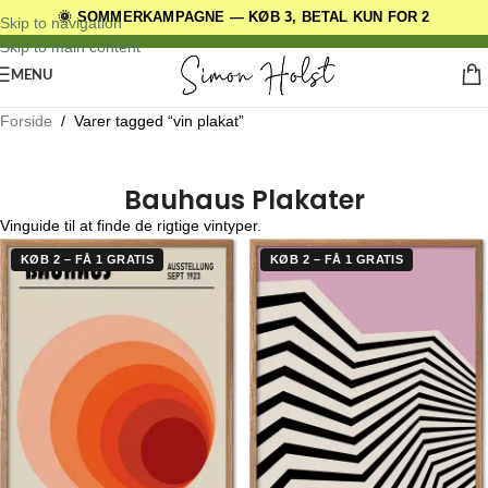
🌞 SOMMERKAMPAGNE — KØB 3, BETAL KUN FOR 2
DANSKE ORIGINALE DESIGNS
Skip to navigation
Skip to main content
MENU
Forside
/
Varer tagged “vin plakat”
Bauhaus Plakater
Vinguide til at finde de rigtige vintyper.
KØB 2 – FÅ 1 GRATIS
KØB 2 – FÅ 1 GRATIS