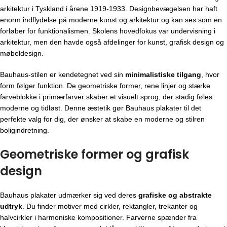
arkitektur i Tyskland i årene 1919-1933. Designbevægelsen har haft
enorm indflydelse på moderne kunst og arkitektur og kan ses som en
forløber for funktionalismen. Skolens hovedfokus var undervisning i
arkitektur, men den havde også afdelinger for kunst, grafisk design og
møbeldesign.
Bauhaus-stilen er kendetegnet ved sin
minimalistiske tilgang
, hvor
form følger funktion. De geometriske former, rene linjer og stærke
farveblokke i primærfarver skaber et visuelt sprog, der stadig føles
moderne og tidløst. Denne æstetik gør Bauhaus plakater til det
perfekte valg for dig, der ønsker at skabe en moderne og stilren
boligindretning.
Geometriske former og grafisk
design
Bauhaus plakater udmærker sig ved deres
grafiske og abstrakte
udtryk
. Du finder motiver med cirkler, rektangler, trekanter og
halvcirkler i harmoniske kompositioner. Farverne spænder fra