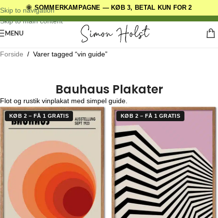
🌞 SOMMERKAMPAGNE — KØB 3, BETAL KUN FOR 2
DANSKE ORIGINALE DESIGNS
Skip to navigation
Skip to main content
MENU
Forside
/
Varer tagged “vin guide”
Bauhaus Plakater
Flot og rustik vinplakat med simpel guide.
KØB 2 – FÅ 1 GRATIS
KØB 2 – FÅ 1 GRATIS