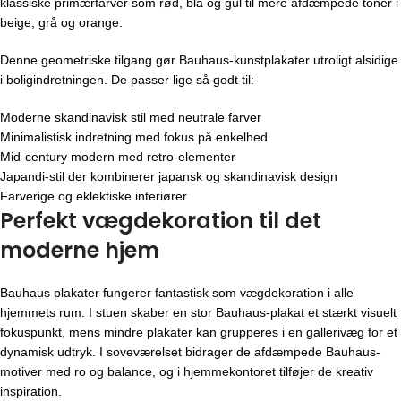
klassiske primærfarver som rød, blå og gul til mere afdæmpede toner i
beige, grå og orange.
Denne geometriske tilgang gør Bauhaus-kunstplakater utroligt alsidige
i boligindretningen. De passer lige så godt til:
Moderne skandinavisk stil med neutrale farver
Minimalistisk indretning med fokus på enkelhed
Mid-century modern med retro-elementer
Japandi-stil der kombinerer japansk og skandinavisk design
Farverige og eklektiske interiører
Perfekt vægdekoration til det
moderne hjem
Bauhaus plakater fungerer fantastisk som vægdekoration i alle
hjemmets rum. I stuen skaber en stor Bauhaus-plakat et stærkt visuelt
fokuspunkt, mens mindre plakater kan grupperes i en gallerivæg for et
dynamisk udtryk. I soveværelset bidrager de afdæmpede Bauhaus-
motiver med ro og balance, og i hjemmekontoret tilføjer de kreativ
inspiration.