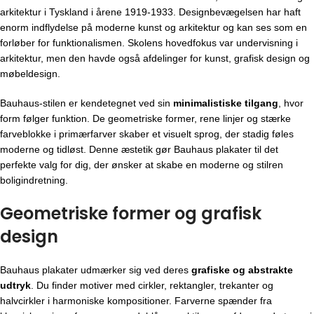
arkitektur i Tyskland i årene 1919-1933. Designbevægelsen har haft
enorm indflydelse på moderne kunst og arkitektur og kan ses som en
forløber for funktionalismen. Skolens hovedfokus var undervisning i
arkitektur, men den havde også afdelinger for kunst, grafisk design og
møbeldesign.
Bauhaus-stilen er kendetegnet ved sin
minimalistiske tilgang
, hvor
form følger funktion. De geometriske former, rene linjer og stærke
farveblokke i primærfarver skaber et visuelt sprog, der stadig føles
moderne og tidløst. Denne æstetik gør Bauhaus plakater til det
perfekte valg for dig, der ønsker at skabe en moderne og stilren
boligindretning.
Geometriske former og grafisk
design
Bauhaus plakater udmærker sig ved deres
grafiske og abstrakte
udtryk
. Du finder motiver med cirkler, rektangler, trekanter og
halvcirkler i harmoniske kompositioner. Farverne spænder fra