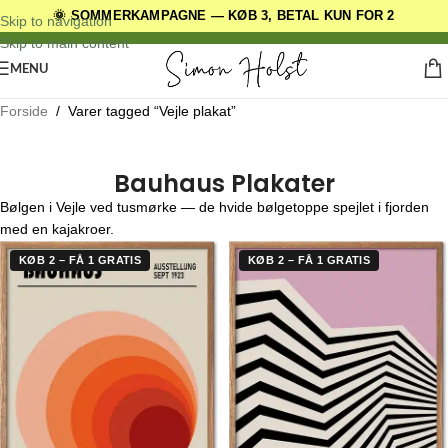
🌞 SOMMERKAMPAGNE — KØB 3, BETAL KUN FOR 2
DANSKE ORIGINALE DESIGNS
Skip to navigation
Skip to main content
MENU
Forside
/
Varer tagged “Vejle plakat”
Bauhaus Plakater
Bølgen i Vejle ved tusmørke — de hvide bølgetoppe spejlet i fjorden
med en kajakroer.
KØB 2 – FÅ 1 GRATIS
KØB 2 – FÅ 1 GRATIS