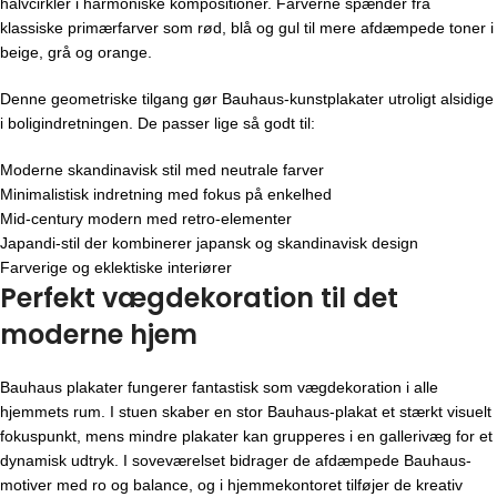
halvcirkler i harmoniske kompositioner. Farverne spænder fra
klassiske primærfarver som rød, blå og gul til mere afdæmpede toner i
beige, grå og orange.
Denne geometriske tilgang gør Bauhaus-kunstplakater utroligt alsidige
i boligindretningen. De passer lige så godt til:
Moderne skandinavisk stil med neutrale farver
Minimalistisk indretning med fokus på enkelhed
Mid-century modern med retro-elementer
Japandi-stil der kombinerer japansk og skandinavisk design
Farverige og eklektiske interiører
Perfekt vægdekoration til det
moderne hjem
Bauhaus plakater fungerer fantastisk som vægdekoration i alle
hjemmets rum. I stuen skaber en stor Bauhaus-plakat et stærkt visuelt
fokuspunkt, mens mindre plakater kan grupperes i en gallerivæg for et
dynamisk udtryk. I soveværelset bidrager de afdæmpede Bauhaus-
motiver med ro og balance, og i hjemmekontoret tilføjer de kreativ