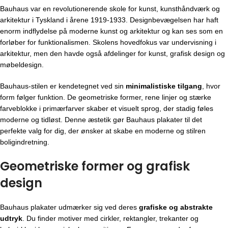
Bauhaus var en revolutionerende skole for kunst, kunsthåndværk og
arkitektur i Tyskland i årene 1919-1933. Designbevægelsen har haft
enorm indflydelse på moderne kunst og arkitektur og kan ses som en
forløber for funktionalismen. Skolens hovedfokus var undervisning i
arkitektur, men den havde også afdelinger for kunst, grafisk design og
møbeldesign.
Bauhaus-stilen er kendetegnet ved sin
minimalistiske tilgang
, hvor
form følger funktion. De geometriske former, rene linjer og stærke
farveblokke i primærfarver skaber et visuelt sprog, der stadig føles
moderne og tidløst. Denne æstetik gør Bauhaus plakater til det
perfekte valg for dig, der ønsker at skabe en moderne og stilren
boligindretning.
Geometriske former og grafisk
design
Bauhaus plakater udmærker sig ved deres
grafiske og abstrakte
udtryk
. Du finder motiver med cirkler, rektangler, trekanter og