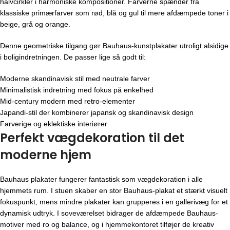
halvcirkler i harmoniske kompositioner. Farverne spænder fra
klassiske primærfarver som rød, blå og gul til mere afdæmpede toner i
beige, grå og orange.
Denne geometriske tilgang gør Bauhaus-kunstplakater utroligt alsidige
i boligindretningen. De passer lige så godt til:
Moderne skandinavisk stil med neutrale farver
Minimalistisk indretning med fokus på enkelhed
Mid-century modern med retro-elementer
Japandi-stil der kombinerer japansk og skandinavisk design
Farverige og eklektiske interiører
Perfekt vægdekoration til det
moderne hjem
Bauhaus plakater fungerer fantastisk som vægdekoration i alle
hjemmets rum. I stuen skaber en stor Bauhaus-plakat et stærkt visuelt
fokuspunkt, mens mindre plakater kan grupperes i en gallerivæg for et
dynamisk udtryk. I soveværelset bidrager de afdæmpede Bauhaus-
motiver med ro og balance, og i hjemmekontoret tilføjer de kreativ