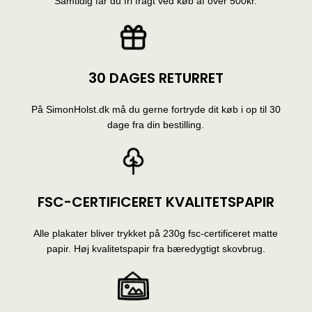
Samtidig får du fri fragt ved køb af over 500kr.
30 DAGES RETURRET
På SimonHolst.dk må du gerne fortryde dit køb i op til 30
dage fra din bestilling.
FSC-CERTIFICERET KVALITETSPAPIR
Alle plakater bliver trykket på 230g fsc-certificeret matte
papir. Høj kvalitetspapir fra bæredygtigt skovbrug.