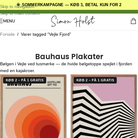
🌞 SOMMERKAMPAGNE — KØB 3, BETAL KUN FOR 2
DANSKE ORIGINALE DESIGNS
Skip to navigation
Skip to main content
MENU
Forside
/
Varer tagged “Vejle Fjord”
Bauhaus Plakater
Bølgen i Vejle ved tusmørke — de hvide bølgetoppe spejlet i fjorden
med en kajakroer.
KØB 2 – FÅ 1 GRATIS
KØB 2 – FÅ 1 GRATIS