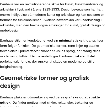
Bauhaus var en revolutionerende skole for kunst, kunsthåndværk og
arkitektur i Tyskland i årene 1919-1933. Designbevægelsen har haft
enorm indflydelse på moderne kunst og arkitektur og kan ses som en
forløber for funktionalismen. Skolens hovedfokus var undervisning i
arkitektur, men den havde også afdelinger for kunst, grafisk design og
møbeldesign.
Bauhaus-stilen er kendetegnet ved sin
minimalistiske tilgang
, hvor
form følger funktion. De geometriske former, rene linjer og stærke
farveblokke i primærfarver skaber et visuelt sprog, der stadig føles
moderne og tidløst. Denne æstetik gør Bauhaus plakater til det
perfekte valg for dig, der ønsker at skabe en moderne og stilren
boligindretning.
Geometriske former og grafisk
design
Bauhaus plakater udmærker sig ved deres
grafiske og abstrakte
udtryk
. Du finder motiver med cirkler, rektangler, trekanter og