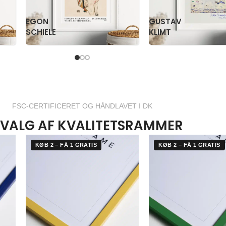
PAUL
PS
KLEE
KRØYER
FSC-CERTIFICERET OG HÅNDLAVET I DK
VALG AF KVALITETSRAMMER
KØB 2 – FÅ 1 GRATIS
KØB 2 – FÅ 1 GRATIS