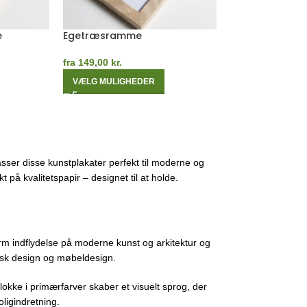
Måneblå Egetræsramme
Rosa Egetræs
fra
149,00
kr.
fra
149,00
kr.
VÆLG MULIGHEDER
VÆLG MULIGHE
sser disse kunstplakater perfekt til moderne og
 på kvalitetspapir – designet til at holde.
m indflydelse på moderne kunst og arkitektur og
fisk design og møbeldesign.
lokke i primærfarver skaber et visuelt sprog, der
ligindretning.