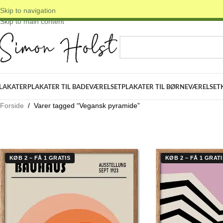
Skip to navigation
 DANSKE ORIGINALE DESIGNS
✓ FRI FRAGT OVER 399 KR.
✓ 3-5 D
Skip to main content
VÆLG KATEGORI
LAKATER
PLAKATER TIL BADEVÆRELSET
PLAKATER TIL BØRNEVÆRELSET
Forside
/
Varer tagged “Vegansk pyramide”
KØB 2 – FÅ 1 GRATIS
KØB 2 – FÅ 1 GRATI