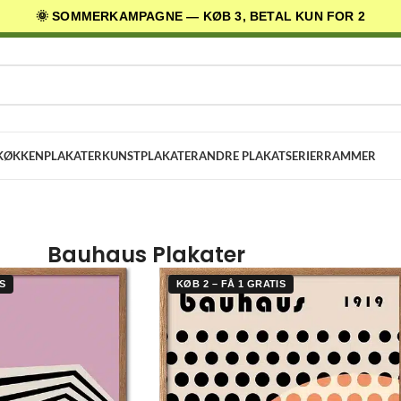
🌞 SOMMERKAMPAGNE — KØB 3, BETAL KUN FOR 2
AGES LEVERING
✓ 30 DAGES RETURRET
★ 4,5/5 PÅ TRUSTPILOT
KØKKENPLAKATER
KUNSTPLAKATER
ANDRE PLAKATSERIER
RAMMER
Bauhaus Plakater
S
KØB 2 – FÅ 1 GRATIS