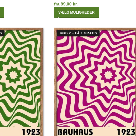
fra
99,00
kr.
VÆLG MULIGHEDER
S
KØB 2 – FÅ 1 GRATIS