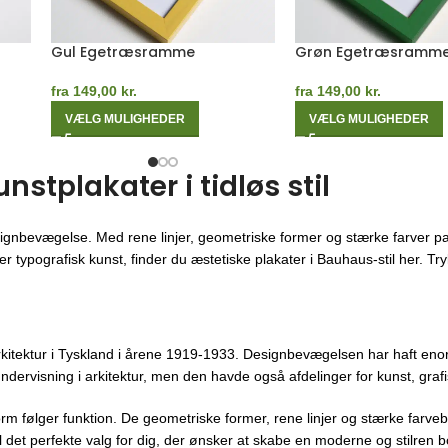
Kashmirgrå Egetræsramme
Rød Egetræsramme
fra
149,00
kr.
fra
149,00
kr.
VÆLG MULIGHEDER
VÆLG MULIGHEDER
tplakater i tidløs stil
ignbevægelse. Med rene linjer, geometriske former og stærke farver pa
 typografisk kunst, finder du æstetiske plakater i Bauhaus-stil her. Trykt
kitektur i Tyskland i årene 1919-1933. Designbevægelsen har haft enor
ndervisning i arkitektur, men den havde også afdelinger for kunst, gra
orm følger funktion. De geometriske former, rene linjer og stærke farveb
 det perfekte valg for dig, der ønsker at skabe en moderne og stilren bo