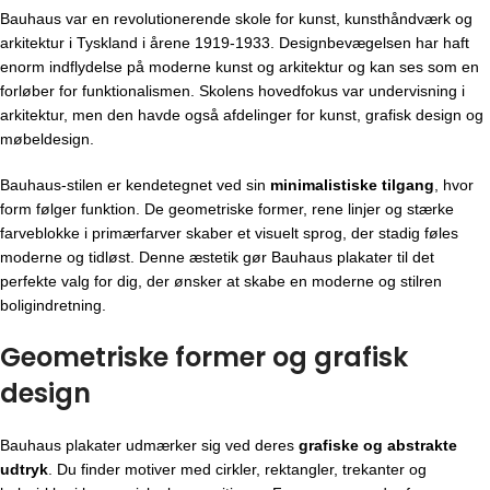
Bauhaus var en revolutionerende skole for kunst, kunsthåndværk og
arkitektur i Tyskland i årene 1919-1933. Designbevægelsen har haft
enorm indflydelse på moderne kunst og arkitektur og kan ses som en
forløber for funktionalismen. Skolens hovedfokus var undervisning i
arkitektur, men den havde også afdelinger for kunst, grafisk design og
møbeldesign.
Bauhaus-stilen er kendetegnet ved sin
minimalistiske tilgang
, hvor
form følger funktion. De geometriske former, rene linjer og stærke
farveblokke i primærfarver skaber et visuelt sprog, der stadig føles
moderne og tidløst. Denne æstetik gør Bauhaus plakater til det
perfekte valg for dig, der ønsker at skabe en moderne og stilren
boligindretning.
Geometriske former og grafisk
design
Bauhaus plakater udmærker sig ved deres
grafiske og abstrakte
udtryk
. Du finder motiver med cirkler, rektangler, trekanter og