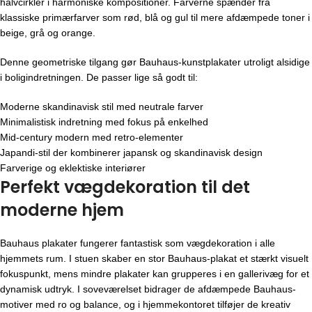
halvcirkler i harmoniske kompositioner. Farverne spænder fra
klassiske primærfarver som rød, blå og gul til mere afdæmpede toner i
beige, grå og orange.
Denne geometriske tilgang gør Bauhaus-kunstplakater utroligt alsidige
i boligindretningen. De passer lige så godt til:
Moderne skandinavisk stil med neutrale farver
Minimalistisk indretning med fokus på enkelhed
Mid-century modern med retro-elementer
Japandi-stil der kombinerer japansk og skandinavisk design
Farverige og eklektiske interiører
Perfekt vægdekoration til det
moderne hjem
Bauhaus plakater fungerer fantastisk som vægdekoration i alle
hjemmets rum. I stuen skaber en stor Bauhaus-plakat et stærkt visuelt
fokuspunkt, mens mindre plakater kan grupperes i en gallerivæg for et
dynamisk udtryk. I soveværelset bidrager de afdæmpede Bauhaus-
motiver med ro og balance, og i hjemmekontoret tilføjer de kreativ