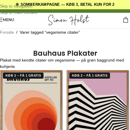
🌞 SOMMERKAMPAGNE — KØB 3, BETAL KUN FOR 2
DANSKE ORIGINALE DESIGNS
Skip to navigation
Skip to main content
MENU
Forside
/
Varer tagged “veganisme citater”
Bauhaus Plakater
Plakat med kendte citater om veganisme — på grøn baggrund med
kohjerte.
KØB 2 – FÅ 1 GRATIS
KØB 2 – FÅ 1 GRATIS