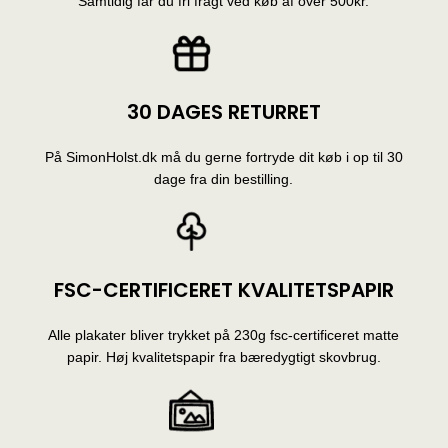
Samtidig får du fri fragt ved køb af over 500kr.
30 DAGES RETURRET
På SimonHolst.dk må du gerne fortryde dit køb i op til 30
dage fra din bestilling.
FSC-CERTIFICERET KVALITETSPAPIR
Alle plakater bliver trykket på 230g fsc-certificeret matte
papir. Høj kvalitetspapir fra bæredygtigt skovbrug.