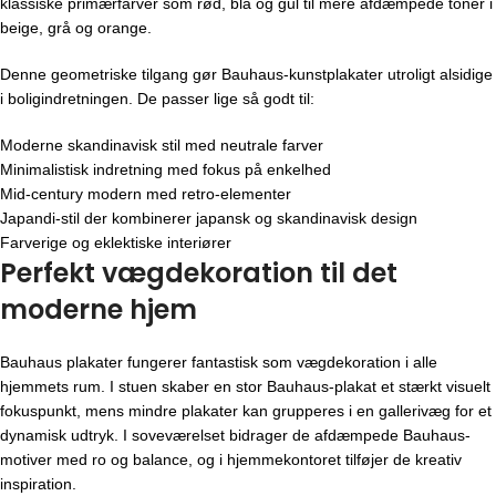
klassiske primærfarver som rød, blå og gul til mere afdæmpede toner i
beige, grå og orange.
Denne geometriske tilgang gør Bauhaus-kunstplakater utroligt alsidige
i boligindretningen. De passer lige så godt til:
Moderne skandinavisk stil med neutrale farver
Minimalistisk indretning med fokus på enkelhed
Mid-century modern med retro-elementer
Japandi-stil der kombinerer japansk og skandinavisk design
Farverige og eklektiske interiører
Perfekt vægdekoration til det
moderne hjem
Bauhaus plakater fungerer fantastisk som vægdekoration i alle
hjemmets rum. I stuen skaber en stor Bauhaus-plakat et stærkt visuelt
fokuspunkt, mens mindre plakater kan grupperes i en gallerivæg for et
dynamisk udtryk. I soveværelset bidrager de afdæmpede Bauhaus-
motiver med ro og balance, og i hjemmekontoret tilføjer de kreativ
inspiration.