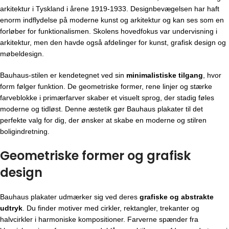
arkitektur i Tyskland i årene 1919-1933. Designbevægelsen har haft
enorm indflydelse på moderne kunst og arkitektur og kan ses som en
forløber for funktionalismen. Skolens hovedfokus var undervisning i
arkitektur, men den havde også afdelinger for kunst, grafisk design og
møbeldesign.
Bauhaus-stilen er kendetegnet ved sin
minimalistiske tilgang
, hvor
form følger funktion. De geometriske former, rene linjer og stærke
farveblokke i primærfarver skaber et visuelt sprog, der stadig føles
moderne og tidløst. Denne æstetik gør Bauhaus plakater til det
perfekte valg for dig, der ønsker at skabe en moderne og stilren
boligindretning.
Geometriske former og grafisk
design
Bauhaus plakater udmærker sig ved deres
grafiske og abstrakte
udtryk
. Du finder motiver med cirkler, rektangler, trekanter og
halvcirkler i harmoniske kompositioner. Farverne spænder fra