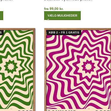
fra
99,00
kr.
VÆLG MULIGHEDER
S
KØB 2 – FÅ 1 GRATIS