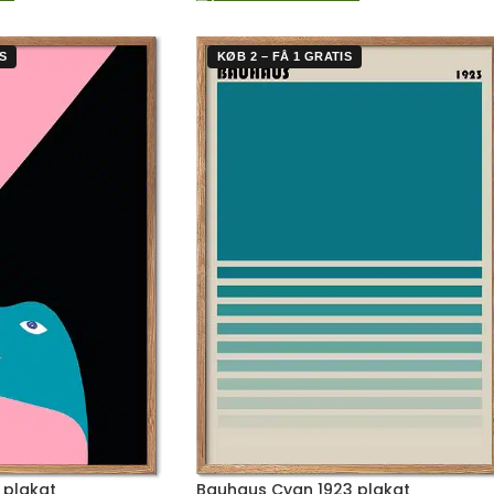
S
KØB 2 – FÅ 1 GRATIS
 plakat
Bauhaus Cyan 1923 plakat