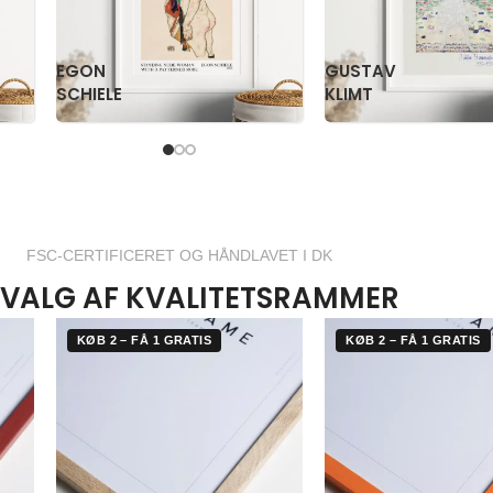
PAUL
PS
KLEE
KRØYER
FSC-CERTIFICERET OG HÅNDLAVET I DK
VALG AF KVALITETSRAMMER
KØB 2 – FÅ 1 GRATIS
KØB 2 – FÅ 1 GRATIS