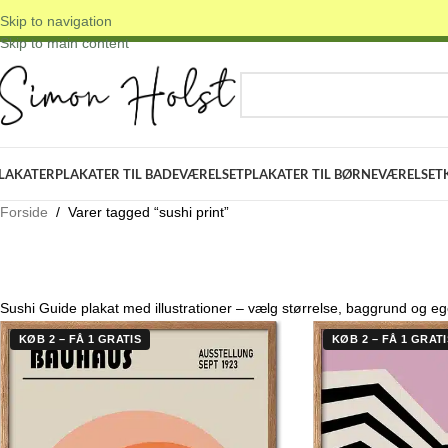
Skip to navigation
 DANSKE ORIGINALE DESIGNS
✓ FRI FRAGT OVER 399 KR.
✓ 3-5 D
Skip to main content
VÆLG KATEGORI
LAKATER
PLAKATER TIL BADEVÆRELSET
PLAKATER TIL BØRNEVÆRELSET
Forside
/
Varer tagged “sushi print”
Sushi Guide plakat med illustrationer – vælg størrelse, baggrund og 
KØB 2 – FÅ 1 GRATIS
KØB 2 – FÅ 1 GRATI