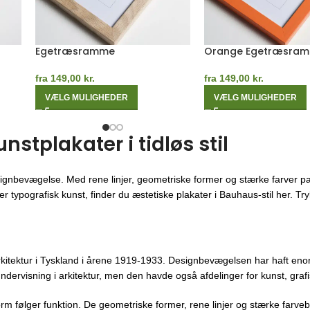
Mørk Egetræsramme
Grøn Egetræsramm
fra
149,00
kr.
fra
149,00
kr.
VÆLG MULIGHEDER
VÆLG MULIGHEDER
tplakater i tidløs stil
ignbevægelse. Med rene linjer, geometriske former og stærke farver pa
 typografisk kunst, finder du æstetiske plakater i Bauhaus-stil her. Trykt
kitektur i Tyskland i årene 1919-1933. Designbevægelsen har haft enor
ndervisning i arkitektur, men den havde også afdelinger for kunst, gra
orm følger funktion. De geometriske former, rene linjer og stærke farveb