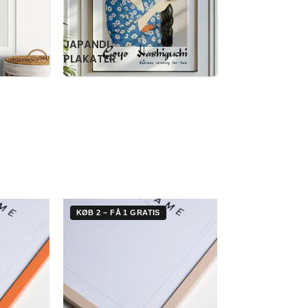
RETRO
WILLIAM
PLAKATER
MORRIS
KØB 2 – FÅ 1 GRATIS
KØB 2 – FÅ 1 G