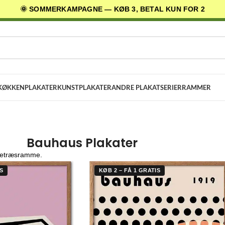
🌞 SOMMERKAMPAGNE — KØB 3, BETAL KUN FOR 2
AGES LEVERING
✓ 30 DAGES RETURRET
★ 4,5/5 PÅ TRUSTPILOT
KØKKENPLAKATER
KUNSTPLAKATER
ANDRE PLAKATSERIER
RAMMER
Bauhaus Plakater
egetræsramme.
S
KØB 2 – FÅ 1 GRATIS