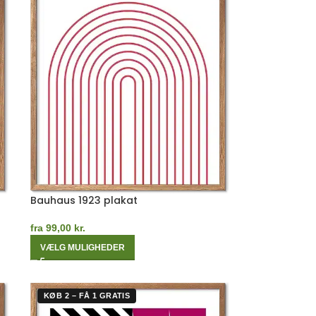
Bauhaus 1923 plakat
fra
99,00
kr.
VÆLG MULIGHEDER
KØB 2 – FÅ 1 GRATIS