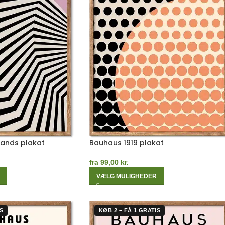
Bands plakat
Bauhaus 1919 plakat
fra
99,00
kr.
VÆLG MULIGHEDER
S
KØB 2 – FÅ 1 GRATIS