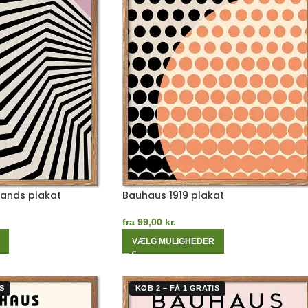
Bands plakat
Bauhaus 1919 plakat
fra
99,00
kr.
VÆLG MULIGHEDER
S
KØB 2 – FÅ 1 GRATIS