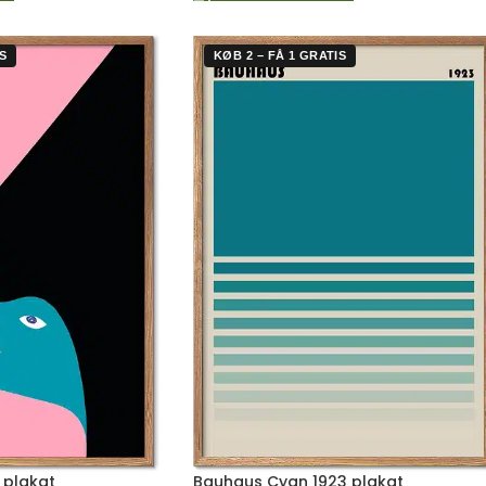
S
KØB 2 – FÅ 1 GRATIS
 plakat
Bauhaus Cyan 1923 plakat