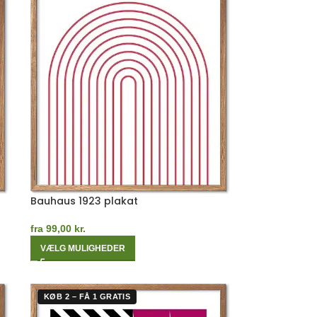
Bauhaus 1923 plakat
fra
99,00
kr.
VÆLG MULIGHEDER
KØB 2 – FÅ 1 GRATIS