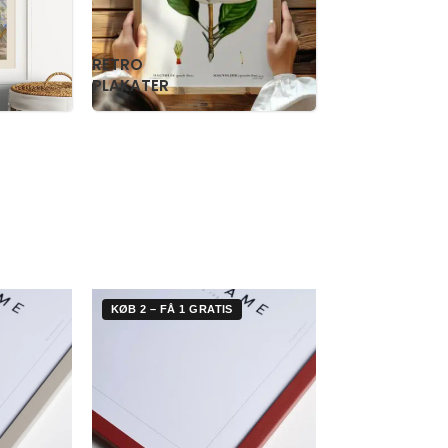
RETRO
WILLIAM
PLAKATER
MORRIS
KØB 2 – FÅ 1 GRATIS
KØB 2 – FÅ 1 G