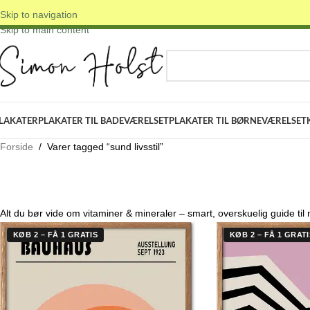
Skip to navigation
 DANSKE ORIGINALE DESIGNS
✓ FRI FRAGT OVER 399 KR.
✓ 3-5 D
Skip to main content
VÆLG KATEGORI
LAKATER
PLAKATER TIL BADEVÆRELSET
PLAKATER TIL BØRNEVÆRELSET
Forside
/
Varer tagged “sund livsstil”
Alt du bør vide om vitaminer & mineraler – smart, overskuelig guide til n
KØB 2 – FÅ 1 GRATIS
KØB 2 – FÅ 1 GRATI