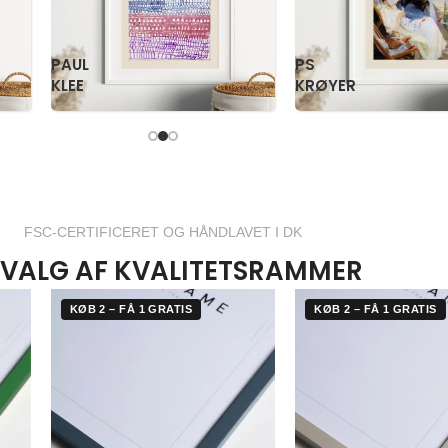
PAUL
PS
KLEE
KRØYER
FSC-CERTIFICERET OG HÅNDLAVET I DK
VALG AF KVALITETSRAMMER
KØB 2 – FÅ 1 GRATIS
KØB 2 – FÅ 1 GRATIS