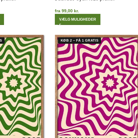
fra
99,00
kr.
VÆLG MULIGHEDER
S
KØB 2 – FÅ 1 GRATIS