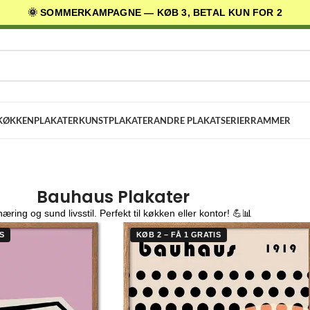
🌞 SOMMERKAMPAGNE — KØB 3, BETAL KUN FOR 2
AGES LEVERING
✓ 30 DAGES RETURRET
★ 4,5/5 PÅ TRUSTPILOT
KØKKENPLAKATER
KUNSTPLAKATER
ANDRE PLAKATSERIER
RAMMER
Bauhaus Plakater
æring og sund livsstil. Perfekt til køkken eller kontor! 💪📊
S
KØB 2 – FÅ 1 GRATIS