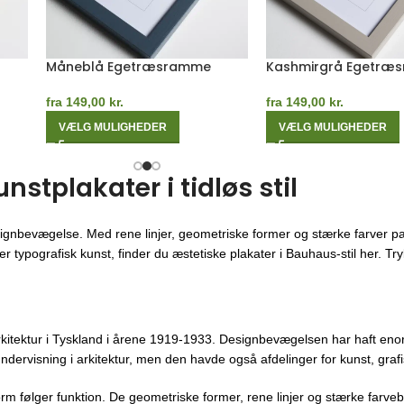
Måneblå Egetræsramme
Kashmirgrå Egetræ
fra
149,00
kr.
fra
149,00
kr.
VÆLG MULIGHEDER
VÆLG MULIGHEDER
tplakater i tidløs stil
ignbevægelse. Med rene linjer, geometriske former og stærke farver pa
 typografisk kunst, finder du æstetiske plakater i Bauhaus-stil her. Trykt
kitektur i Tyskland i årene 1919-1933. Designbevægelsen har haft enor
ndervisning i arkitektur, men den havde også afdelinger for kunst, gra
orm følger funktion. De geometriske former, rene linjer og stærke farveb