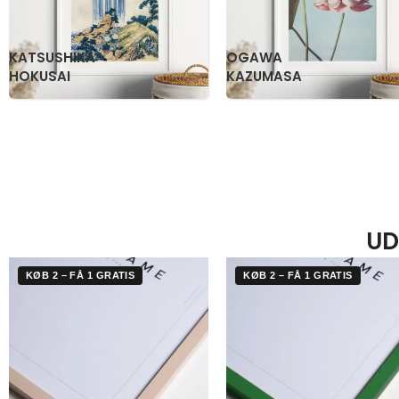
KATSUSHIKA
OGAWA
HOKUSAI
KAZUMASA
UD
KØB 2 – FÅ 1 GRATIS
KØB 2 – FÅ 1 GRATIS