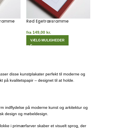
sramme
Rød Egetræsramme
Orange Egetr
fra
149,00
kr.
fra
149,00
kr.
VÆLG MULIGHEDER
VÆLG MULIGHE
sser disse kunstplakater perfekt til moderne og
 på kvalitetspapir – designet til at holde.
m indflydelse på moderne kunst og arkitektur og
fisk design og møbeldesign.
lokke i primærfarver skaber et visuelt sprog, der