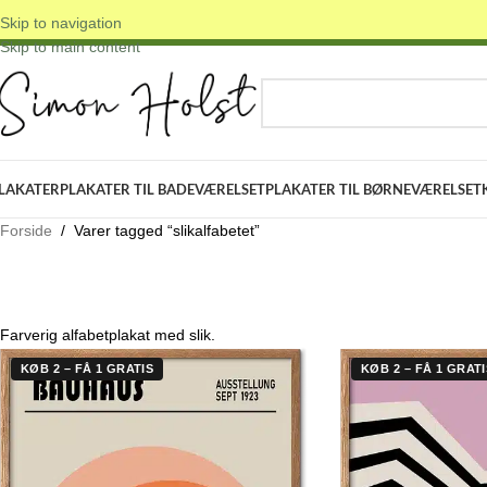
Skip to navigation
 DANSKE ORIGINALE DESIGNS
✓ FRI FRAGT OVER 399 KR.
✓ 3-5 D
Skip to main content
VÆLG KATEGORI
LAKATER
PLAKATER TIL BADEVÆRELSET
PLAKATER TIL BØRNEVÆRELSET
Forside
/
Varer tagged “slikalfabetet”
Farverig alfabetplakat med slik.
KØB 2 – FÅ 1 GRATIS
KØB 2 – FÅ 1 GRATI