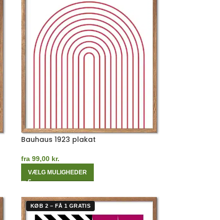
Bauhaus 1923 plakat
fra
99,00
kr.
VÆLG MULIGHEDER
KØB 2 – FÅ 1 GRATIS