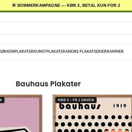
🌞 SOMMERKAMPAGNE — KØB 3, BETAL KUN FOR 2
AGES LEVERING
✓ 30 DAGES RETURRET
★ 4,5/5 PÅ TRUSTPILOT
KØKKENPLAKATER
KUNSTPLAKATER
ANDRE PLAKATSERIER
RAMMER
Bauhaus Plakater
S
KØB 2 – FÅ 1 GRATIS