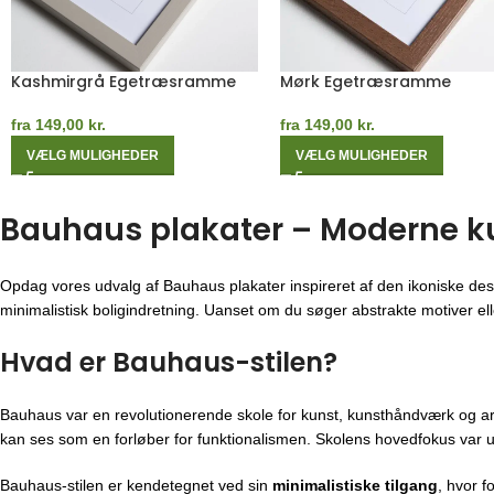
Sort Egetræsramme
Måneblå Egetræsramme
fra
149,00
kr.
fra
149,00
kr.
VÆLG MULIGHEDER
VÆLG MULIGHEDER
Bauhaus plakater – Moderne kuns
Opdag vores udvalg af Bauhaus plakater inspireret af den ikoniske des
minimalistisk boligindretning. Uanset om du søger abstrakte motiver eller
Hvad er Bauhaus-stilen?
Bauhaus var en revolutionerende skole for kunst, kunsthåndværk og ar
kan ses som en forløber for funktionalismen. Skolens hovedfokus var u
Bauhaus-stilen er kendetegnet ved sin
minimalistiske tilgang
, hvor f