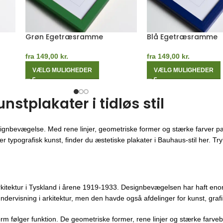
Hvid Egetræsramme
Rød Egetræsramme
fra
149,00
kr.
fra
149,00
kr.
VÆLG MULIGHEDER
VÆLG MULIGHEDER
tplakater i tidløs stil
ignbevægelse. Med rene linjer, geometriske former og stærke farver pa
 typografisk kunst, finder du æstetiske plakater i Bauhaus-stil her. Trykt
kitektur i Tyskland i årene 1919-1933. Designbevægelsen har haft enor
ndervisning i arkitektur, men den havde også afdelinger for kunst, gra
orm følger funktion. De geometriske former, rene linjer og stærke farveb