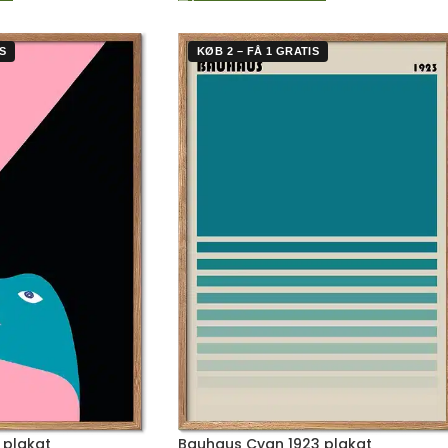
S
KØB 2 – FÅ 1 GRATIS
 plakat
Bauhaus Cyan 1923 plakat