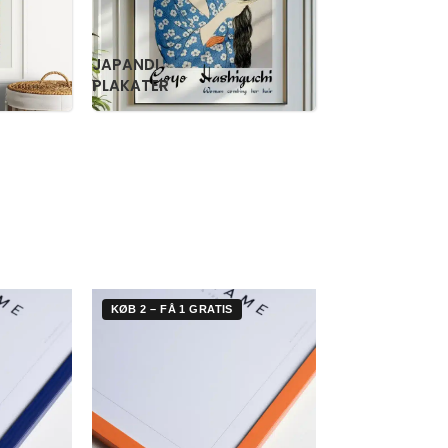
RETRO
WILLIAM
PLAKATER
MORRIS
KØB 2 – FÅ 1 GRATIS
KØB 2 – FÅ 1 G