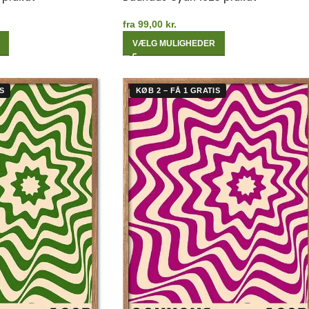
fra
99,00
kr.
VÆLG MULIGHEDER
S
KØB 2 – FÅ 1 GRATIS