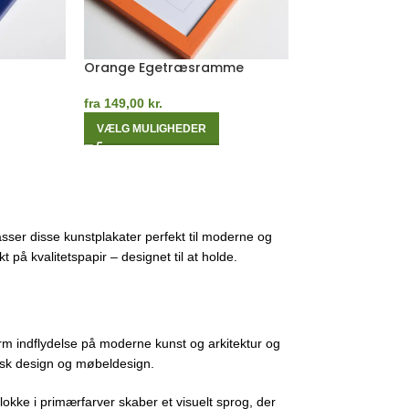
Egetræsramme
Gul Egetræsr
fra
149,00
kr.
fra
149,00
kr.
VÆLG MULIGHEDER
VÆLG MULIGHE
sser disse kunstplakater perfekt til moderne og
 på kvalitetspapir – designet til at holde.
m indflydelse på moderne kunst og arkitektur og
fisk design og møbeldesign.
lokke i primærfarver skaber et visuelt sprog, der