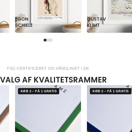
PAUL
PS
KLEE
KRØYER
FSC-CERTIFICERET OG HÅNDLAVET I DK
VALG AF KVALITETSRAMMER
KØB 2 – FÅ 1 GRATIS
KØB 2 – FÅ 1 GRATIS