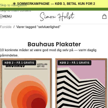
🌞 SOMMERKAMPAGNE — KØB 3, BETAL KUN FOR 2
DANSKE ORIGINALE DESIGNS
Skip to navigation
Skip to main content
MENU
Forside
/
Varer tagged “selvkærlighed”
Bauhaus Plakater
10 konkrete måder at være god mod dig selv på — varm daglig
påmindelse.
KØB 2 – FÅ 1 GRATIS
KØB 2 – FÅ 1 GRATIS