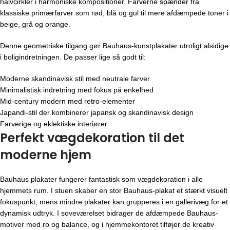
halvcirkler i harmoniske kompositioner. Farverne spænder fra
klassiske primærfarver som rød, blå og gul til mere afdæmpede toner i
beige, grå og orange.
Denne geometriske tilgang gør Bauhaus-kunstplakater utroligt alsidige
i boligindretningen. De passer lige så godt til:
Moderne skandinavisk stil med neutrale farver
Minimalistisk indretning med fokus på enkelhed
Mid-century modern med retro-elementer
Japandi-stil der kombinerer japansk og skandinavisk design
Farverige og eklektiske interiører
Perfekt vægdekoration til det
moderne hjem
Bauhaus plakater fungerer fantastisk som vægdekoration i alle
hjemmets rum. I stuen skaber en stor Bauhaus-plakat et stærkt visuelt
fokuspunkt, mens mindre plakater kan grupperes i en gallerivæg for et
dynamisk udtryk. I soveværelset bidrager de afdæmpede Bauhaus-
motiver med ro og balance, og i hjemmekontoret tilføjer de kreativ