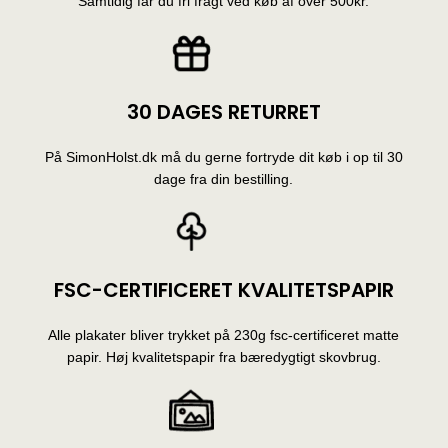
Samtidig får du fri fragt ved køb af over 500kr.
30 DAGES RETURRET
På SimonHolst.dk må du gerne fortryde dit køb i op til 30
dage fra din bestilling.
FSC-CERTIFICERET KVALITETSPAPIR
Alle plakater bliver trykket på 230g fsc-certificeret matte
papir. Høj kvalitetspapir fra bæredygtigt skovbrug.