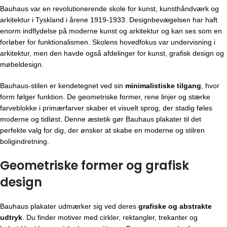
Bauhaus var en revolutionerende skole for kunst, kunsthåndværk og
arkitektur i Tyskland i årene 1919-1933. Designbevægelsen har haft
enorm indflydelse på moderne kunst og arkitektur og kan ses som en
forløber for funktionalismen. Skolens hovedfokus var undervisning i
arkitektur, men den havde også afdelinger for kunst, grafisk design og
møbeldesign.
Bauhaus-stilen er kendetegnet ved sin
minimalistiske tilgang
, hvor
form følger funktion. De geometriske former, rene linjer og stærke
farveblokke i primærfarver skaber et visuelt sprog, der stadig føles
moderne og tidløst. Denne æstetik gør Bauhaus plakater til det
perfekte valg for dig, der ønsker at skabe en moderne og stilren
boligindretning.
Geometriske former og grafisk
design
Bauhaus plakater udmærker sig ved deres
grafiske og abstrakte
udtryk
. Du finder motiver med cirkler, rektangler, trekanter og