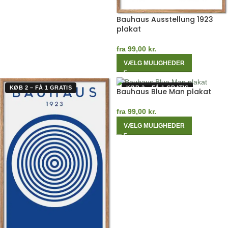
Bauhaus Ausstellung 1923
plakat
fra
99,00
kr.
VÆLG MULIGHEDER
KØB 2 – FÅ 1 GRATIS
KØB 2 – FÅ 1 GRATIS
Bauhaus Blue Man plakat
fra
99,00
kr.
VÆLG MULIGHEDER