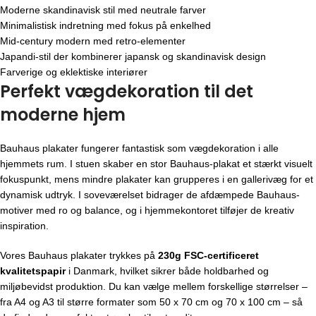
Moderne skandinavisk stil med neutrale farver
Minimalistisk indretning med fokus på enkelhed
Mid-century modern med retro-elementer
Japandi-stil der kombinerer japansk og skandinavisk design
Farverige og eklektiske interiører
Perfekt vægdekoration til det
moderne hjem
Bauhaus plakater fungerer fantastisk som vægdekoration i alle
hjemmets rum. I stuen skaber en stor Bauhaus-plakat et stærkt visuelt
fokuspunkt, mens mindre plakater kan grupperes i en gallerivæg for et
dynamisk udtryk. I soveværelset bidrager de afdæmpede Bauhaus-
motiver med ro og balance, og i hjemmekontoret tilføjer de kreativ
inspiration.
Vores Bauhaus plakater trykkes på
230g FSC-certificeret
kvalitetspapir
i Danmark, hvilket sikrer både holdbarhed og
miljøbevidst produktion. Du kan vælge mellem forskellige størrelser –
fra A4 og A3 til større formater som 50 x 70 cm og 70 x 100 cm – så