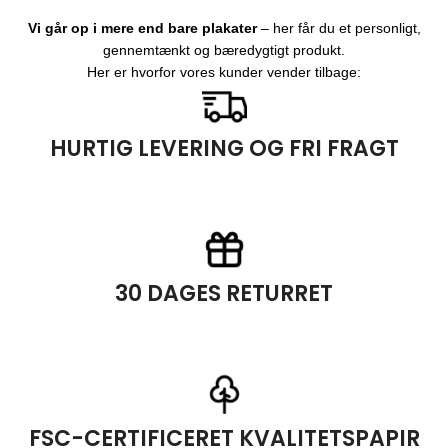
Vi går op i mere end bare plakater
– her får du et personligt,
gennemtænkt og bæredygtigt produkt.
Her er hvorfor vores kunder vender tilbage:
HURTIG LEVERING OG FRI FRAGT
Du modtager plakaterne allerede efter 1-5 hverdage. Samtidig får du
fri fragt ved køb af over 500kr.
30 DAGES RETURRET
På SimonHolst.dk må du gerne fortryde dit køb i op til 30 dage fra din
bestilling.
FSC-CERTIFICERET KVALITETSPAPIR