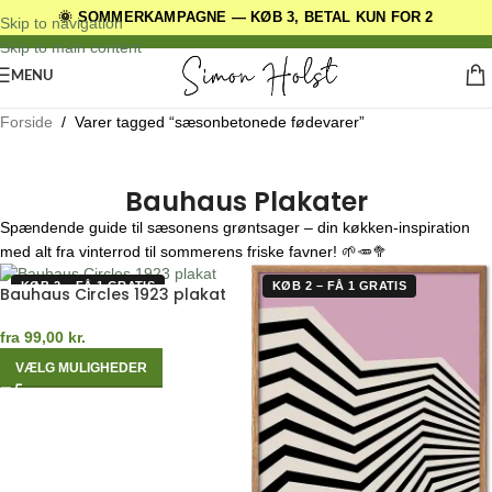
🌞 SOMMERKAMPAGNE — KØB 3, BETAL KUN FOR 2
DANSKE ORIGINALE DESIGNS
Skip to navigation
Skip to main content
MENU
Forside
/
Varer tagged “sæsonbetonede fødevarer”
Bauhaus Plakater
Spændende guide til sæsonens grøntsager – din køkken-inspiration
med alt fra vinterrod til sommerens friske favner! 🌱🥕🥦
KØB 2 – FÅ 1 GRATIS
KØB 2 – FÅ 1 GRATIS
Bauhaus Circles 1923 plakat
fra
99,00
kr.
VÆLG MULIGHEDER