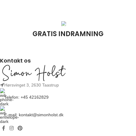
Alle plakater bliver trykket på 230g fsc-certificeret matte papir. Høj
kvalitetspapir fra bæredygtigt skovbrug.
GRATIS INDRAMNING
På SimonHolst.dk finder du et stort udvalg af egetræsrammer i
forskellige farver. Vi indrammer gratis ved køb af ramme.
Kontakt os
Hørsvinget 3, 2630 Taastrup
Telefon: +45 42162829
E-mail: kontakt@simonholst.dk