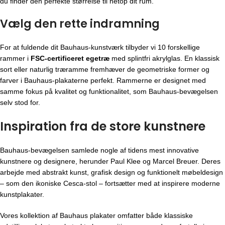
du finder den perfekte størrelse til netop dit rum.
Vælg den rette indramning
For at fuldende dit Bauhaus-kunstværk tilbyder vi 10 forskellige
rammer i
FSC-certificeret egetræ
med splintfri akrylglas. En klassisk
sort eller naturlig træramme fremhæver de geometriske former og
farver i Bauhaus-plakaterne perfekt. Rammerne er designet med
samme fokus på kvalitet og funktionalitet, som Bauhaus-bevægelsen
selv stod for.
Inspiration fra de store kunstnere
Bauhaus-bevægelsen
samlede nogle af tidens mest innovative
kunstnere og designere, herunder Paul Klee og Marcel Breuer. Deres
arbejde med abstrakt kunst, grafisk design og funktionelt møbeldesign
– som den ikoniske Cesca-stol – fortsætter med at inspirere moderne
kunstplakater.
Vores kollektion af Bauhaus plakater omfatter både klassiske