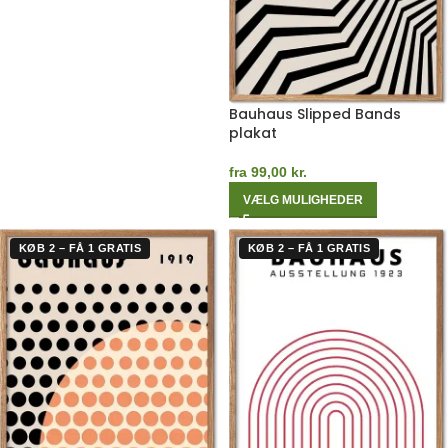
Bauhaus Slipped Bands
plakat
fra
99,00
kr.
VÆLG MULIGHEDER
KØB 2 – FÅ 1 GRATIS
KØB 2 – FÅ 1 GRATIS