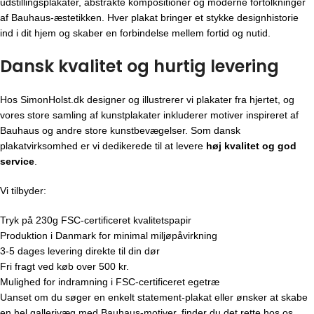
udstillingsplakater, abstrakte kompositioner og moderne fortolkninger
af Bauhaus-æstetikken. Hver plakat bringer et stykke designhistorie
ind i dit hjem og skaber en forbindelse mellem fortid og nutid.
Dansk kvalitet og hurtig levering
Hos SimonHolst.dk designer og illustrerer vi plakater fra hjertet, og
vores store samling af kunstplakater inkluderer motiver inspireret af
Bauhaus og andre store kunstbevægelser. Som dansk
plakatvirksomhed er vi dedikerede til at levere
høj kvalitet og god
service
.
Vi tilbyder:
Tryk på 230g FSC-certificeret kvalitetspapir
Produktion i Danmark for minimal miljøpåvirkning
3-5 dages levering direkte til din dør
Fri fragt ved køb over 500 kr.
Mulighed for indramning i FSC-certificeret egetræ
Uanset om du søger en enkelt statement-plakat eller ønsker at skabe
en hel gallerivæg med Bauhaus-motiver, finder du det rette hos os.