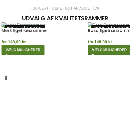
FSC-CERTIFICERET OG HÅNDLAVET I DK
UDVALG AF KVALITETSRAMMER
KØB 2 – FÅ 1 GRATIS
KØB 2 – FÅ 1 GRATIS
Mørk Egetræsramme
Rosa Egetræsram
fra
149,00
kr.
fra
149,00
kr.
VÆLG MULIGHEDER
VÆLG MULIGHEDER