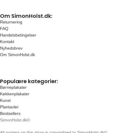
Om SimonHolst.dk:
Returnering
FAQ
Handelsbetingelser
Kontakt
Nyhedsbrev
Om SimonHolst.dk
Populære kategorier:
Børneplakater
Køkkenplakater
Kunst
Plantavler
Bestsellers
SimonHolst.dk©
All posters on this store is copyrighted to SimonHolst.dk©