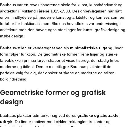
Bauhaus var en revolutionerende skole for kunst, kunsthåndværk og
arkitektur i Tyskland i årene 1919-1933. Designbevægelsen har haft
enorm indflydelse på moderne kunst og arkitektur og kan ses som en
forløber for funktionalismen. Skolens hovedfokus var undervisning i
arkitektur, men den havde også afdelinger for kunst, grafisk design og
møbeldesign.
Bauhaus-stilen er kendetegnet ved sin
minimalistiske tilgang
, hvor
form følger funktion. De geometriske former, rene linjer og stærke
farveblokke i primærfarver skaber et visuelt sprog, der stadig føles
moderne og tidløst. Denne æstetik gør Bauhaus plakater til det
perfekte valg for dig, der ønsker at skabe en moderne og stilren
boligindretning.
Geometriske former og grafisk
design
Bauhaus plakater udmærker sig ved deres
grafiske og abstrakte
udtryk
. Du finder motiver med cirkler, rektangler, trekanter og