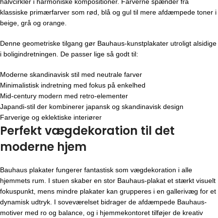
halvcirkler i harmoniske kompositioner. Farverne spænder fra
klassiske primærfarver som rød, blå og gul til mere afdæmpede toner i
beige, grå og orange.
Denne geometriske tilgang gør Bauhaus-kunstplakater utroligt alsidige
i boligindretningen. De passer lige så godt til:
Moderne skandinavisk stil med neutrale farver
Minimalistisk indretning med fokus på enkelhed
Mid-century modern med retro-elementer
Japandi-stil der kombinerer japansk og skandinavisk design
Farverige og eklektiske interiører
Perfekt vægdekoration til det
moderne hjem
Bauhaus plakater fungerer fantastisk som vægdekoration i alle
hjemmets rum. I stuen skaber en stor Bauhaus-plakat et stærkt visuelt
fokuspunkt, mens mindre plakater kan grupperes i en gallerivæg for et
dynamisk udtryk. I soveværelset bidrager de afdæmpede Bauhaus-
motiver med ro og balance, og i hjemmekontoret tilføjer de kreativ