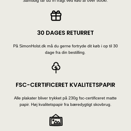
Samtidig får du fri fragt ved køb af over 500kr.
30 DAGES RETURRET
På SimonHolst.dk må du gerne fortryde dit køb i op til 30
dage fra din bestilling.
FSC-CERTIFICERET KVALITETSPAPIR
Alle plakater bliver trykket på 230g fsc-certificeret matte
papir. Høj kvalitetspapir fra bæredygtigt skovbrug.