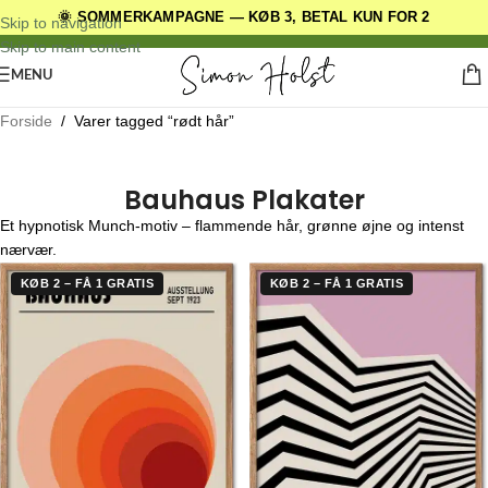
🌞 SOMMERKAMPAGNE — KØB 3, BETAL KUN FOR 2
DANSKE ORIGINALE DESIGNS
Skip to navigation
Skip to main content
MENU
Forside
/
Varer tagged “rødt hår”
Bauhaus Plakater
Et hypnotisk Munch-motiv – flammende hår, grønne øjne og intenst
nærvær.
KØB 2 – FÅ 1 GRATIS
KØB 2 – FÅ 1 GRATIS