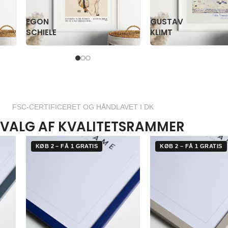
PAUL
PS
KLEE
KRØYER
FSC-CERTIFICERET OG HÅNDLAVET I DK
VALG AF KVALITETSRAMMER
KØB 2 – FÅ 1 GRATIS
KØB 2 – FÅ 1 GRATIS