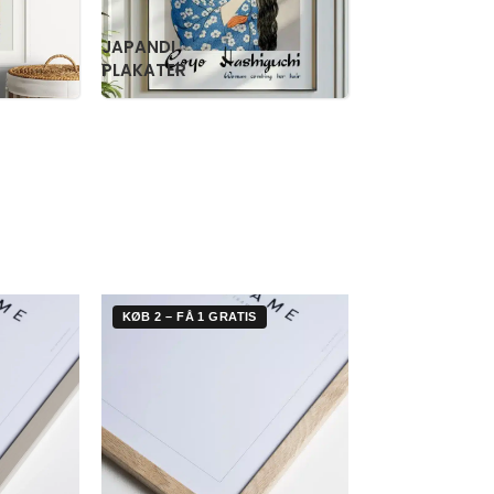
RETRO
WILLIAM
PLAKATER
MORRIS
KØB 2 – FÅ 1 GRATIS
KØB 2 – FÅ 1 G