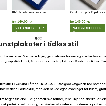
Gul Egetræsramme
Sort Egetræsramme
fra
149,00
kr.
fra
149,00
kr.
VÆLG MULIGHEDER
VÆLG MULIGHEDER
tplakater i tidløs stil
ignbevægelse. Med rene linjer, geometriske former og stærke farver pa
 typografisk kunst, finder du æstetiske plakater i Bauhaus-stil her. Trykt
kitektur i Tyskland i årene 1919-1933. Designbevægelsen har haft enor
ndervisning i arkitektur, men den havde også afdelinger for kunst, gra
orm følger funktion. De geometriske former, rene linjer og stærke farveb
 det perfekte valg for dig, der ønsker at skabe en moderne og stilren bo