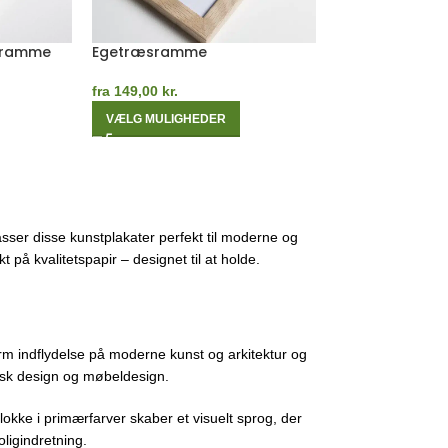
Grøn Egetræsramme
Hvid Egetræs
fra
149,00
kr.
fra
149,00
kr.
VÆLG MULIGHEDER
VÆLG MULIGHE
sser disse kunstplakater perfekt til moderne og
 på kvalitetspapir – designet til at holde.
m indflydelse på moderne kunst og arkitektur og
fisk design og møbeldesign.
lokke i primærfarver skaber et visuelt sprog, der
ligindretning.