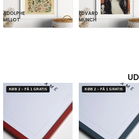
KATSUSHIKA
OGAWA
HOKUSAI
KAZUMASA
UD
KØB 2 – FÅ 1 GRATIS
KØB 2 – FÅ 1 GRATIS