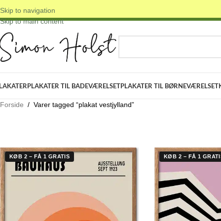
Skip to navigation
 DANSKE ORIGINALE DESIGNS
✓ FRI FRAGT OVER 399 KR.
✓ 3-5 D
Skip to main content
VÆLG KATEGORI
LAKATER
PLAKATER TIL BADEVÆRELSET
PLAKATER TIL BØRNEVÆRELSET
Forside
/
Varer tagged “plakat vestjylland”
KØB 2 – FÅ 1 GRATIS
KØB 2 – FÅ 1 GRATI