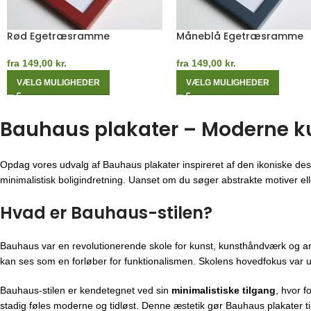
Mørk Egetræsramme
Orange Egetræsramme
fra
149,00
kr.
fra
149,00
kr.
VÆLG MULIGHEDER
VÆLG MULIGHEDER
Bauhaus plakater – Moderne kuns
Opdag vores udvalg af Bauhaus plakater inspireret af den ikoniske des
minimalistisk boligindretning. Uanset om du søger abstrakte motiver eller
Hvad er Bauhaus-stilen?
Bauhaus var en revolutionerende skole for kunst, kunsthåndværk og ar
kan ses som en forløber for funktionalismen. Skolens hovedfokus var u
Bauhaus-stilen er kendetegnet ved sin
minimalistiske tilgang
, hvor f
stadig føles moderne og tidløst. Denne æstetik gør Bauhaus plakater til