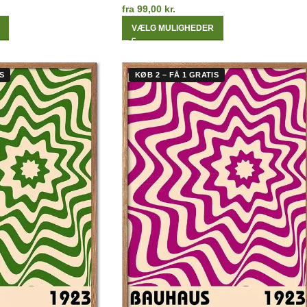
fra
99,00
kr.
VÆLG MULIGHEDER
S
KØB 2 – FÅ 1 GRATIS