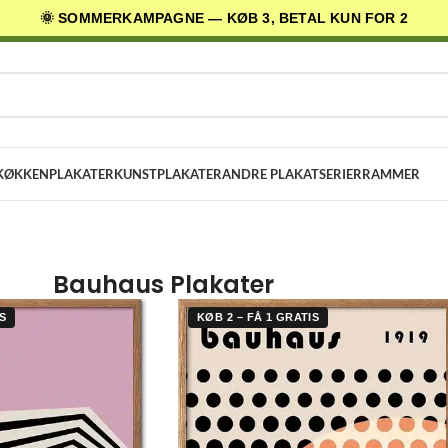
🌞 SOMMERKAMPAGNE — KØB 3, BETAL KUN FOR 2
AGES LEVERING
✓ 30 DAGES RETURRET
★ 4,5/5 PÅ TRUSTPILOT
KØKKENPLAKATER
KUNSTPLAKATER
ANDRE PLAKATSERIER
RAMMER
Bauhaus Plakater
S
KØB 2 – FÅ 1 GRATIS