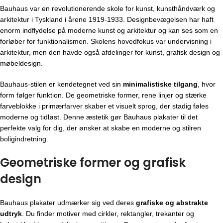
Bauhaus var en revolutionerende skole for kunst, kunsthåndværk og
arkitektur i Tyskland i årene 1919-1933. Designbevægelsen har haft
enorm indflydelse på moderne kunst og arkitektur og kan ses som en
forløber for funktionalismen. Skolens hovedfokus var undervisning i
arkitektur, men den havde også afdelinger for kunst, grafisk design og
møbeldesign.
Bauhaus-stilen er kendetegnet ved sin
minimalistiske tilgang
, hvor
form følger funktion. De geometriske former, rene linjer og stærke
farveblokke i primærfarver skaber et visuelt sprog, der stadig føles
moderne og tidløst. Denne æstetik gør Bauhaus plakater til det
perfekte valg for dig, der ønsker at skabe en moderne og stilren
boligindretning.
Geometriske former og grafisk
design
Bauhaus plakater udmærker sig ved deres
grafiske og abstrakte
udtryk
. Du finder motiver med cirkler, rektangler, trekanter og