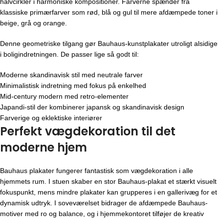
halvcirkler i harmoniske kompositioner. Farverne spænder fra
klassiske primærfarver som rød, blå og gul til mere afdæmpede toner i
beige, grå og orange.
Denne geometriske tilgang gør Bauhaus-kunstplakater utroligt alsidige
i boligindretningen. De passer lige så godt til:
Moderne skandinavisk stil med neutrale farver
Minimalistisk indretning med fokus på enkelhed
Mid-century modern med retro-elementer
Japandi-stil der kombinerer japansk og skandinavisk design
Farverige og eklektiske interiører
Perfekt vægdekoration til det
moderne hjem
Bauhaus plakater fungerer fantastisk som vægdekoration i alle
hjemmets rum. I stuen skaber en stor Bauhaus-plakat et stærkt visuelt
fokuspunkt, mens mindre plakater kan grupperes i en gallerivæg for et
dynamisk udtryk. I soveværelset bidrager de afdæmpede Bauhaus-
motiver med ro og balance, og i hjemmekontoret tilføjer de kreativ