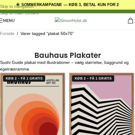
🌞 SOMMERKAMPAGNE — KØB 3, BETAL KUN FOR 2
DANSKE ORIGINALE DESIGNS
Skip to navigation
Skip to main content
MENU
Forside
/
Varer tagged “plakat 50x70”
Bauhaus Plakater
Sushi Guide plakat med illustrationer – vælg størrelse, baggrund og
egetræsramme.
KØB 2 – FÅ 1 GRATIS
KØB 2 – FÅ 1 GRATIS