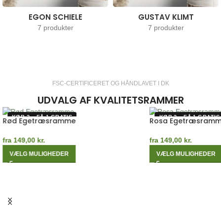
EGON SCHIELE
GUSTAV KLIMT
7 produkter
7 produkter
FSC-CERTIFICERET OG HÅNDLAVET I DK
UDVALG AF KVALITETSRAMMER
KØB 2 – FÅ 1 GRATIS
KØB 2 – FÅ 1 GRATIS
Rød Egetræsramme
Rosa Egetræsram
fra
149,00
kr.
fra
149,00
kr.
VÆLG MULIGHEDER
VÆLG MULIGHEDER