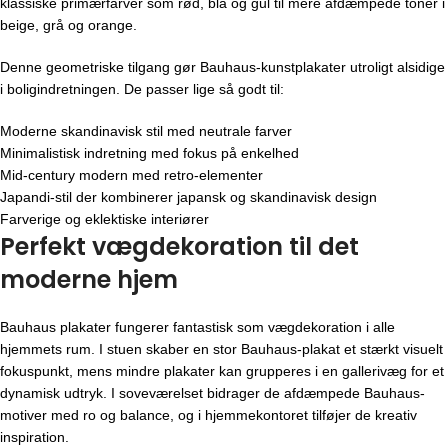
klassiske primærfarver som rød, blå og gul til mere afdæmpede toner i
beige, grå og orange.
Denne geometriske tilgang gør Bauhaus-kunstplakater utroligt alsidige
i boligindretningen. De passer lige så godt til:
Moderne skandinavisk stil med neutrale farver
Minimalistisk indretning med fokus på enkelhed
Mid-century modern med retro-elementer
Japandi-stil der kombinerer japansk og skandinavisk design
Farverige og eklektiske interiører
Perfekt vægdekoration til det
moderne hjem
Bauhaus plakater fungerer fantastisk som vægdekoration i alle
hjemmets rum. I stuen skaber en stor Bauhaus-plakat et stærkt visuelt
fokuspunkt, mens mindre plakater kan grupperes i en gallerivæg for et
dynamisk udtryk. I soveværelset bidrager de afdæmpede Bauhaus-
motiver med ro og balance, og i hjemmekontoret tilføjer de kreativ
inspiration.