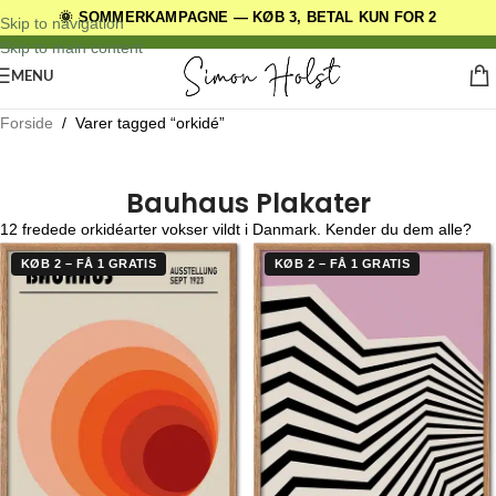
🌞 SOMMERKAMPAGNE — KØB 3, BETAL KUN FOR 2
DANSKE ORIGINALE DESIGNS
Skip to navigation
Skip to main content
MENU
Forside
/
Varer tagged “orkidé”
Bauhaus Plakater
12 fredede orkidéarter vokser vildt i Danmark. Kender du dem alle?
KØB 2 – FÅ 1 GRATIS
KØB 2 – FÅ 1 GRATIS