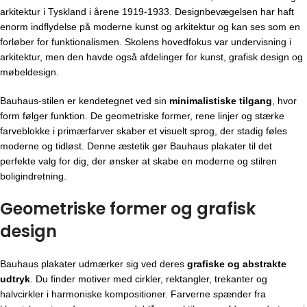
arkitektur i Tyskland i årene 1919-1933. Designbevægelsen har haft
enorm indflydelse på moderne kunst og arkitektur og kan ses som en
forløber for funktionalismen. Skolens hovedfokus var undervisning i
arkitektur, men den havde også afdelinger for kunst, grafisk design og
møbeldesign.
Bauhaus-stilen er kendetegnet ved sin
minimalistiske tilgang
, hvor
form følger funktion. De geometriske former, rene linjer og stærke
farveblokke i primærfarver skaber et visuelt sprog, der stadig føles
moderne og tidløst. Denne æstetik gør Bauhaus plakater til det
perfekte valg for dig, der ønsker at skabe en moderne og stilren
boligindretning.
Geometriske former og grafisk
design
Bauhaus plakater udmærker sig ved deres
grafiske og abstrakte
udtryk
. Du finder motiver med cirkler, rektangler, trekanter og
halvcirkler i harmoniske kompositioner. Farverne spænder fra