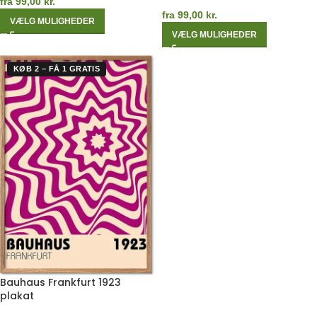
fra
99,00
kr.
fra
99,00
kr.
VÆLG MULIGHEDER
VÆLG MULIGHEDER
KØB 2 – FÅ 1 GRATIS
Bauhaus Frankfurt 1923
plakat