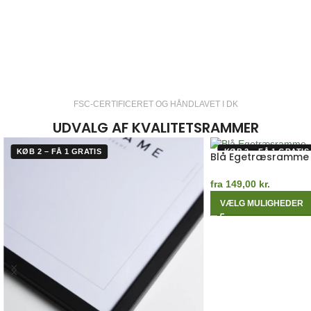
FSC-CERTIFICERET OG HÅNDLAVET I DK
UDVALG AF KVALITETSRAMMER
KØB 2 – FÅ 1 GRATIS
KØB 2 – FÅ 1 GRATIS
Blå Egetræsramme
fra
149,00
kr.
VÆLG MULIGHEDER