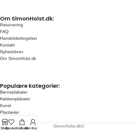
Om SimonHolst.dk:
Returnering
FAQ
Handelsbetingelser
Kontakt
Nyhedsbrev
Om SimonHolst.dk
Populære kategorier:
Børneplakater
Køkkenplakater
Kunst
Plantavler
Bestsellers
SimonHolst.dk©
Shop
Ønskeliste
Kurv
Min Konto