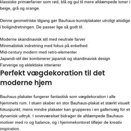
klassiske primærfarver som rød, blå og gul til mere afdæmpede toner i
beige, grå og orange.
Denne geometriske tilgang gør Bauhaus-kunstplakater utroligt alsidige
i boligindretningen. De passer lige så godt til:
Moderne skandinavisk stil med neutrale farver
Minimalistisk indretning med fokus på enkelhed
Mid-century modern med retro-elementer
Japandi-stil der kombinerer japansk og skandinavisk design
Farverige og eklektiske interiører
Perfekt vægdekoration til det
moderne hjem
Bauhaus plakater fungerer fantastisk som vægdekoration i alle
hjemmets rum. I stuen skaber en stor Bauhaus-plakat et stærkt visuelt
fokuspunkt, mens mindre plakater kan grupperes i en gallerivæg for et
dynamisk udtryk. I soveværelset bidrager de afdæmpede Bauhaus-
motiver med ro og balance, og i hjemmekontoret tilføjer de kreativ
inspiration.