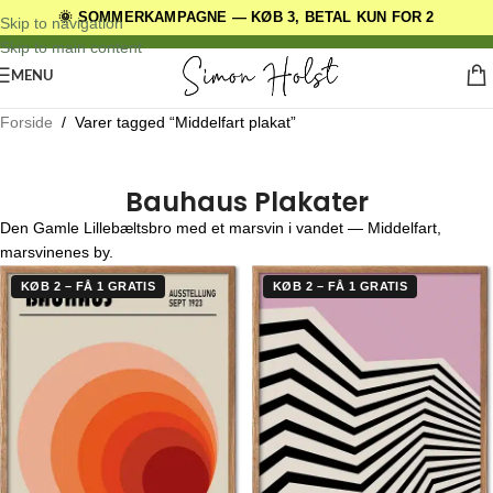
🌞 SOMMERKAMPAGNE — KØB 3, BETAL KUN FOR 2
DANSKE ORIGINALE DESIGNS
Skip to navigation
Skip to main content
MENU
Forside
/
Varer tagged “Middelfart plakat”
Bauhaus Plakater
Den Gamle Lillebæltsbro med et marsvin i vandet — Middelfart,
marsvinenes by.
KØB 2 – FÅ 1 GRATIS
KØB 2 – FÅ 1 GRATIS