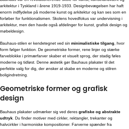
arkitektur i Tyskland i årene 1919-1933. Designbevægelsen har haft
enorm indflydelse på moderne kunst og arkitektur og kan ses som en
forløber for funktionalismen. Skolens hovedfokus var undervisning i
arkitektur, men den havde også afdelinger for kunst, grafisk design og
møbeldesign.
Bauhaus-stilen er kendetegnet ved sin
minimalistiske tilgang
, hvor
form følger funktion. De geometriske former, rene linjer og stærke
farveblokke i primærfarver skaber et visuelt sprog, der stadig føles
moderne og tidløst. Denne æstetik gør Bauhaus plakater til det
perfekte valg for dig, der ønsker at skabe en moderne og stilren
boligindretning.
Geometriske former og grafisk
design
Bauhaus plakater udmærker sig ved deres
grafiske og abstrakte
udtryk
. Du finder motiver med cirkler, rektangler, trekanter og
halvcirkler i harmoniske kompositioner. Farverne spænder fra