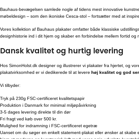
Bauhaus-bevægelsen
samlede nogle af tidens mest innovative kunstne
møbeldesign – som den ikoniske Cesca-stol – fortsætter med at inspir
Vores kollektion af Bauhaus plakater omfatter både klassiske udstillin
designhistorie ind i dit hjem og skaber en forbindelse mellem fortid og n
Dansk kvalitet og hurtig levering
Hos SimonHolst.dk designer og illustrerer vi plakater fra hjertet, og 
plakatvirksomhed er vi dedikerede til at levere
høj kvalitet og god se
Vi tilbyder:
Tryk på 230g FSC-certificeret kvalitetspapir
Produktion i Danmark for minimal miljøpåvirkning
3-5 dages levering direkte til din dør
Fri fragt ved køb over 500 kr.
Mulighed for indramning i FSC-certificeret egetræ
Uanset om du søger en enkelt statement-plakat eller ønsker at skabe en