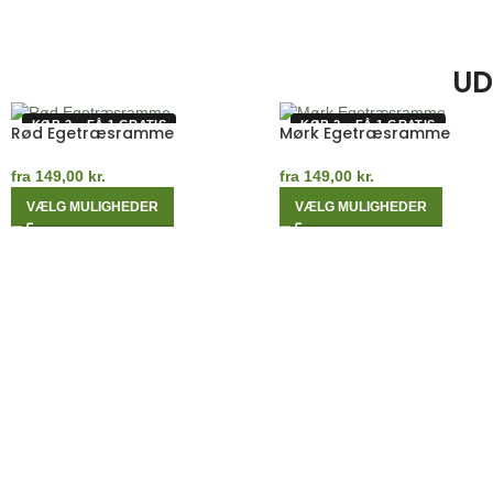
UD
KØB 2 – FÅ 1 GRATIS
KØB 2 – FÅ 1 GRATIS
Rød Egetræsramme
Mørk Egetræsramme
fra
149,00
kr.
fra
149,00
kr.
VÆLG MULIGHEDER
VÆLG MULIGHEDER