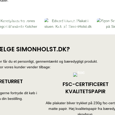
kater.
BLANDEDE
EDVARD
EGON
BOLCHER
MUNCH
ÆLGE SIMONHOLST.DK?
r får du et personligt, gennemtænkt og bæredygtigt produkt.
for vores kunder vender tilbage:
RETURRET
FSC-CERTIFICERET
KVALITETSPAPIR
erne fortryde dit køb i
 din bestilling.
Alle plakater bliver trykket på 230g fsc-certi
matte papir. Høj kvalitetspapir fra bæredy
skovbrug.