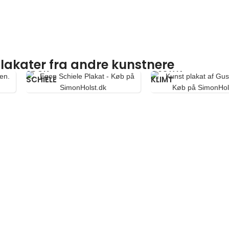
lakater fra andre kunstnere
EGON
GUSTAV
SCHIELE
KLIMT