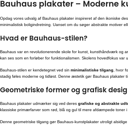
Bauhaus plakater – Moderne kuns
Opdag vores udvalg af Bauhaus plakater inspireret af den ikoniske des
minimalistisk boligindretning. Uanset om du søger abstrakte motiver eller
Hvad er Bauhaus-stilen?
Bauhaus var en revolutionerende skole for kunst, kunsthåndværk og ar
kan ses som en forløber for funktionalismen. Skolens hovedfokus var u
Bauhaus-stilen er kendetegnet ved sin
minimalistiske tilgang
, hvor f
stadig føles moderne og tidløst. Denne æstetik gør Bauhaus plakater til
Geometriske former og grafisk desi
Bauhaus plakater udmærker sig ved deres
grafiske og abstrakte udt
klassiske primærfarver som rød, blå og gul til mere afdæmpede toner i
Denne geometriske tilgang gør Bauhaus-kunstplakater utroligt alsidige i 