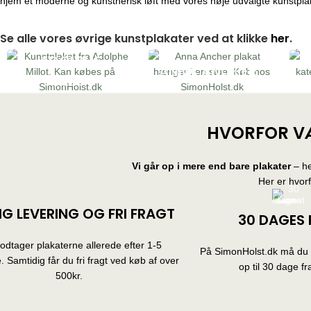
hjem et moderne og kunstnerisk løft med vores nøje udvalgte kunstpla
Se alle vores øvrige kunstplakater ved at klikke
her
.
ADOLPHE
ANNA ANCHER
MILLOT
HVORFOR V
Vi går op i mere end bare plakater
– he
Her er hvor
IG LEVERING OG FRI FRAGT
30 DAGES 
dtager plakaterne allerede efter 1-5
På SimonHolst.dk må du g
 Samtidig får du fri fragt ved køb af over
op til 30 dage fra
500kr.