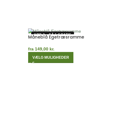
KØB 2 – FÅ 1 GRATIS
KØB 2 – FÅ 1 G
Måneblå Egetræsramme
fra
149,00
kr.
VÆLG MULIGHEDER
Kashmirgrå E
fra
149,00
kr.
VÆLG MULIGHE