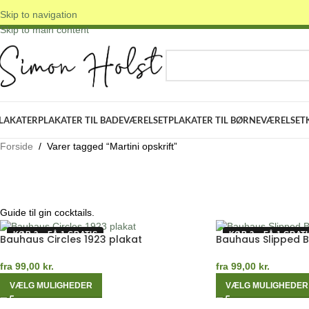
Skip to navigation
 DANSKE ORIGINALE DESIGNS
✓ FRI FRAGT OVER 399 KR.
✓ 3-5 D
Skip to main content
VÆLG KATEGORI
LAKATER
PLAKATER TIL BADEVÆRELSET
PLAKATER TIL BØRNEVÆRELSET
Forside
/
Varer tagged “Martini opskrift”
Guide til gin cocktails.
KØB 2 – FÅ 1 GRATIS
KØB 2 – FÅ 1 GRATI
Bauhaus Circles 1923 plakat
Bauhaus Slipped 
fra
99,00
kr.
fra
99,00
kr.
VÆLG MULIGHEDER
VÆLG MULIGHEDER