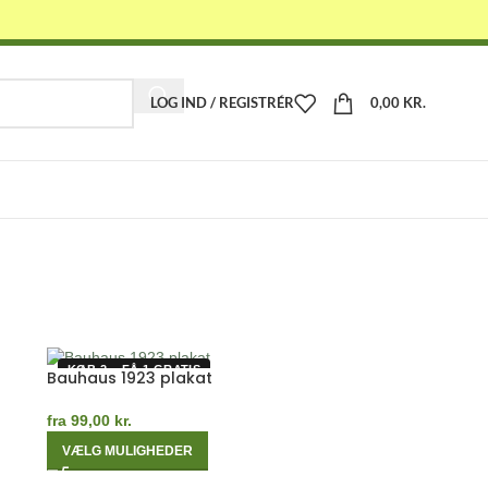
LOG IND / REGISTRÉR
0,00
KR.
-
KØB 2 – FÅ 1 GRATIS
Bauhaus 1923 plakat
fra
99,00
kr.
VÆLG MULIGHEDER