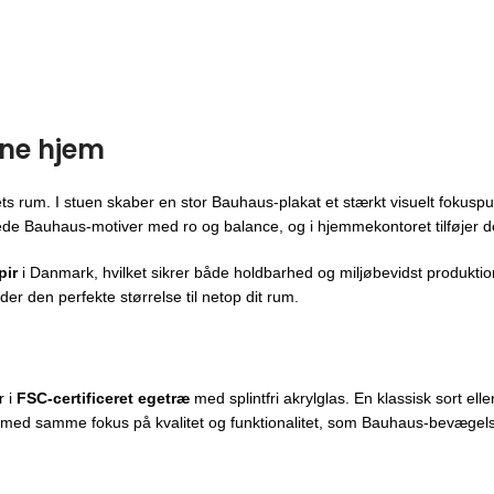
rne hjem
s rum. I stuen skaber en stor Bauhaus-plakat et stærkt visuelt fokusp
de Bauhaus-motiver med ro og balance, og i hjemmekontoret tilføjer de 
pir
i Danmark, hvilket sikrer både holdbarhed og miljøbevidst produktion
er den perfekte størrelse til netop dit rum.
r i
FSC-certificeret egetræ
med splintfri akrylglas. En klassisk sort e
med samme fokus på kvalitet og funktionalitet, som Bauhaus-bevægelse