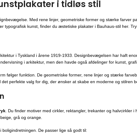
tplakater i tidløs stil
ignbevægelse. Med rene linjer, geometriske former og stærke farver pa
 typografisk kunst, finder du æstetiske plakater i Bauhaus-stil her. Trykt
kitektur i Tyskland i årene 1919-1933. Designbevægelsen har haft enor
ndervisning i arkitektur, men den havde også afdelinger for kunst, gra
orm følger funktion. De geometriske former, rene linjer og stærke farveb
 det perfekte valg for dig, der ønsker at skabe en moderne og stilren bo
gn
ryk
. Du finder motiver med cirkler, rektangler, trekanter og halvcirkle
 beige, grå og orange.
boligindretningen. De passer lige så godt til: