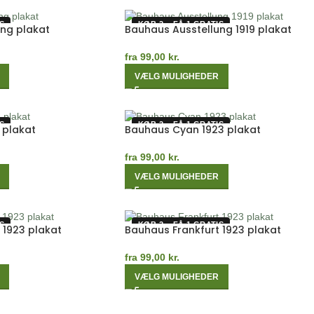
S
KØB 2 – FÅ 1 GRATIS
ng plakat
Bauhaus Ausstellung 1919 plakat
fra
99,00
kr.
VÆLG MULIGHEDER
S
KØB 2 – FÅ 1 GRATIS
 plakat
Bauhaus Cyan 1923 plakat
fra
99,00
kr.
VÆLG MULIGHEDER
S
KØB 2 – FÅ 1 GRATIS
 1923 plakat
Bauhaus Frankfurt 1923 plakat
fra
99,00
kr.
VÆLG MULIGHEDER