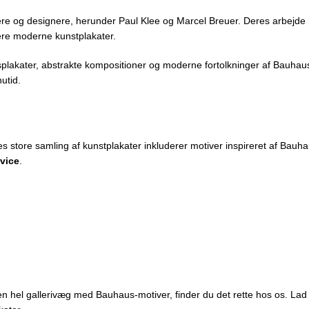
re og designere, herunder Paul Klee og Marcel Breuer. Deres arbejde m
ere moderne kunstplakater.
gsplakater, abstrakte kompositioner og moderne fortolkninger af Bauhaus
utid.
vores store samling af kunstplakater inkluderer motiver inspireret af B
rvice
.
 hel gallerivæg med Bauhaus-motiver, finder du det rette hos os. Lad di