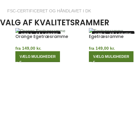
FSC-CERTIFICERET OG HÅNDLAVET I DK
VALG AF KVALITETSRAMMER
KØB 2 – FÅ 1 GRATIS
KØB 2 – FÅ 1 GRATIS
Orange Egetræsramme
Egetræsramme
fra
149,00
kr.
fra
149,00
kr.
VÆLG MULIGHEDER
VÆLG MULIGHEDER