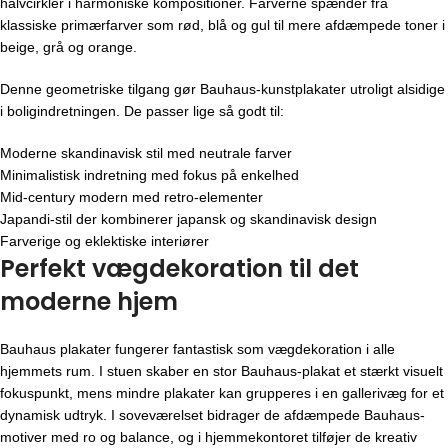
halvcirkler i harmoniske kompositioner. Farverne spænder fra
klassiske primærfarver som rød, blå og gul til mere afdæmpede toner i
beige, grå og orange.
Denne geometriske tilgang gør Bauhaus-kunstplakater utroligt alsidige
i boligindretningen. De passer lige så godt til:
Moderne skandinavisk stil med neutrale farver
Minimalistisk indretning med fokus på enkelhed
Mid-century modern med retro-elementer
Japandi-stil der kombinerer japansk og skandinavisk design
Farverige og eklektiske interiører
Perfekt vægdekoration til det
moderne hjem
Bauhaus plakater fungerer fantastisk som vægdekoration i alle
hjemmets rum. I stuen skaber en stor Bauhaus-plakat et stærkt visuelt
fokuspunkt, mens mindre plakater kan grupperes i en gallerivæg for et
dynamisk udtryk. I soveværelset bidrager de afdæmpede Bauhaus-
motiver med ro og balance, og i hjemmekontoret tilføjer de kreativ