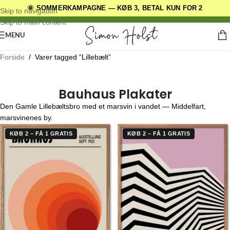
🌞 SOMMERKAMPAGNE — KØB 3, BETAL KUN FOR 2
DANSKE ORIGINALE DESIGNS
Skip to navigation
Skip to main content
MENU
Forside
/
Varer tagged “Lillebælt”
Bauhaus Plakater
Den Gamle Lillebæltsbro med et marsvin i vandet — Middelfart,
marsvinenes by.
KØB 2 – FÅ 1 GRATIS
KØB 2 – FÅ 1 GRATIS