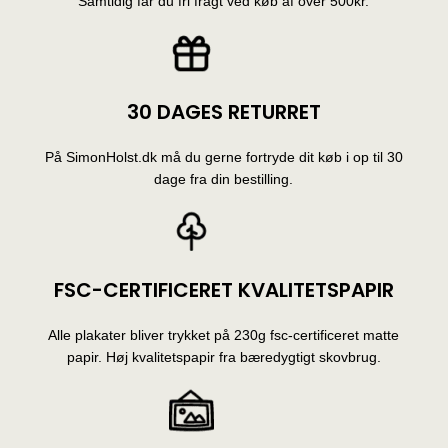
Samtidig får du fri fragt ved køb af over 500kr.
30 DAGES RETURRET
På SimonHolst.dk må du gerne fortryde dit køb i op til 30
dage fra din bestilling.
FSC-CERTIFICERET KVALITETSPAPIR
Alle plakater bliver trykket på 230g fsc-certificeret matte
papir. Høj kvalitetspapir fra bæredygtigt skovbrug.