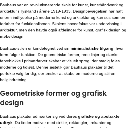
Bauhaus var en revolutionerende skole for kunst, kunsthåndværk og
arkitektur i Tyskland i årene 1919-1933. Designbevægelsen har haft
enorm indflydelse på moderne kunst og arkitektur og kan ses som en
forløber for funktionalismen. Skolens hovedfokus var undervisning i
arkitektur, men den havde også afdelinger for kunst, grafisk design og
møbeldesign.
Bauhaus-stilen er kendetegnet ved sin
minimalistiske tilgang
, hvor
form følger funktion. De geometriske former, rene linjer og stærke
farveblokke i primærfarver skaber et visuelt sprog, der stadig føles
moderne og tidløst. Denne æstetik gør Bauhaus plakater til det
perfekte valg for dig, der ønsker at skabe en moderne og stilren
boligindretning.
Geometriske former og grafisk
design
Bauhaus plakater udmærker sig ved deres
grafiske og abstrakte
udtryk
. Du finder motiver med cirkler, rektangler, trekanter og